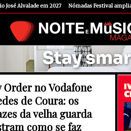
io José Alvalade em 2027
Nómadas Festival amplia 
 Order no Vodafone
edes de Coura: os
azes da velha guarda
tram como se faz