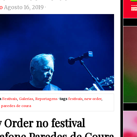
o
Agosto 16, 2019 ·
a
Festivais
,
Galerias
,
Reportagens
·
tags
festivais
,
new order
,
 paredes de coura
 Order no festival
afone Paredes de Coura