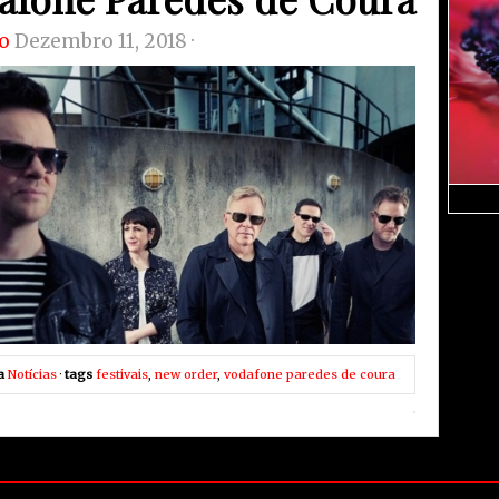
o
Dezembro 11, 2018 ·
a
Notícias
·
tags
festivais
,
new order
,
vodafone paredes de coura