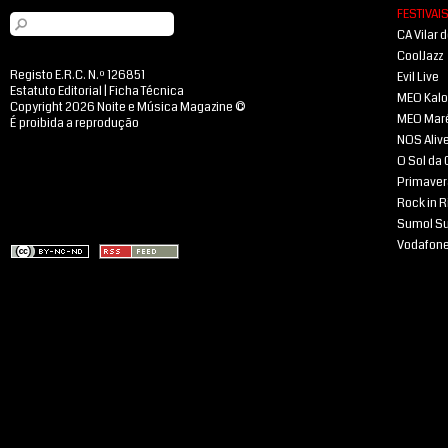
FESTIVAI
CA Vilar 
CoolJazz
Registo E.R.C. N.º 126851
Evil Live
Estatuto Editorial
|
Ficha Técnica
MEO Kal
Copyright 2026 Noite e Música Magazine ©
MEO Mar
É proibida a reprodução
NOS Aliv
O Sol da
Primaver
Rock in R
Sumol S
Vodafone