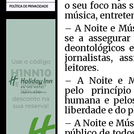
o seu foco nas 
POLÍTICA DE PRIVACIDADE
música, entrete
– A Noite e Mú
se a assegurar 
deontológicos e
jornalistas, a
leitores.
– A Noite e M
pelo princípi
humana e pelos
liberdade e do p
– A Noite e Mús
público de todo