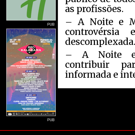
as profissões.
– A Noite e M
PUB
controvérsia
descomplexada
– A Noite e
contribuir p
informada e int
PUB