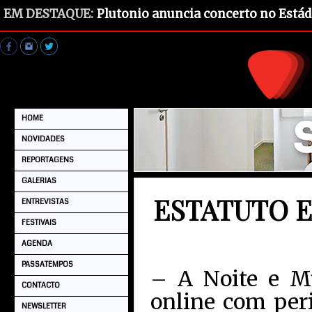
EM DESTAQUE:
Plutonio anuncia concerto no Estád
HOME
NOVIDADES
REPORTAGENS
GALERIAS
ESTATUTO E
ENTREVISTAS
FESTIVAIS
AGENDA
PASSATEMPOS
– A Noite e M
CONTACTO
online com per
NEWSLETTER