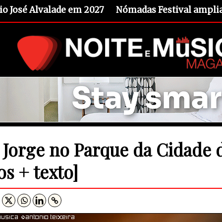
io José Alvalade em 2027
Nómadas Festival amplia 
 Jorge no Parque da Cidade 
os + texto]