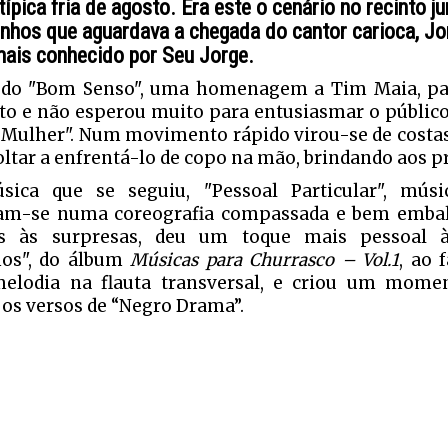
típica fria de agosto. Era este o cenário no recinto ju
nhos que aguardava a chegada do cantor carioca, Jo
 mais conhecido por Seu Jorge.
do "Bom Senso", uma homenagem a Tim Maia, par
to e não esperou muito para entusiasmar o públic
Mulher". Num movimento rápido virou-se de costas 
oltar a enfrentá-lo de copo na mão, brindando aos p
ica que se seguiu, "Pessoal Particular", músi
am-se numa coreografia compassada e bem embal
as às surpresas, deu um toque mais pessoal 
hos", do álbum
Músicas para Churrasco – Vol.1
, ao 
elodia na flauta transversal, e criou um mome
r os versos de “Negro Drama”.