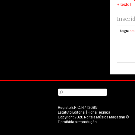
+ texto]
Inseri
tags:
seu
Registo E.R.C. N.º 126851
Estatuto Editorial
|
Ficha Técnica
Copyright 2026 Noite e Música Magazine ©
É proibida a reprodução