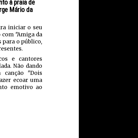
nto à praia de
rge Mário da
a iniciar o seu
o com "Amiga da
para o público,
resentes.
cos e cantores
ada. Não dando
à canção "Dois
fazer ecoar uma
nto emotivo ao