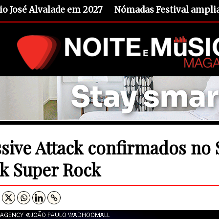
io José Alvalade em 2027
Nómadas Festival amplia 
sive Attack confirmados no 
k Super Rock