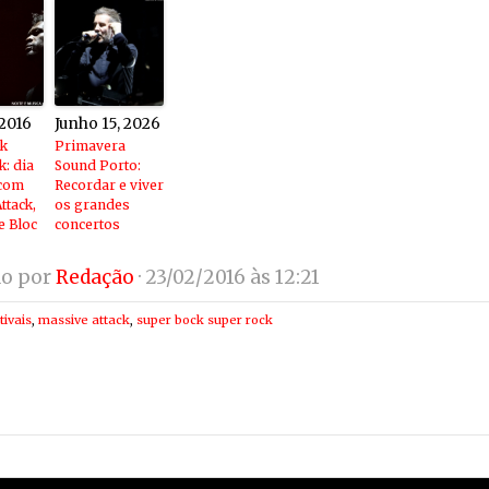
 2016
Junho 15, 2026
ck
Primavera
k: dia
Sound Porto:
 com
Recordar e viver
ttack,
os grandes
e Bloc
concertos
do por
Redação
· 23/02/2016 às 12:21
tivais
,
massive attack
,
super bock super rock