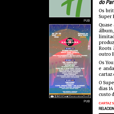
do Par
Os bri
Super R
PUB
Quase 
álbum
limita
produz
Roots 
outro 
Os You
e anda
cartaz 
O Supe
dias 14
custo d
PUB
CARTAZ 
RELACIO