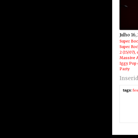
Julho 16,
Super Bo
Super Roc
2 (15/07),
Massive A
Iggy Pop 
Party
Inseri
tags:
fes