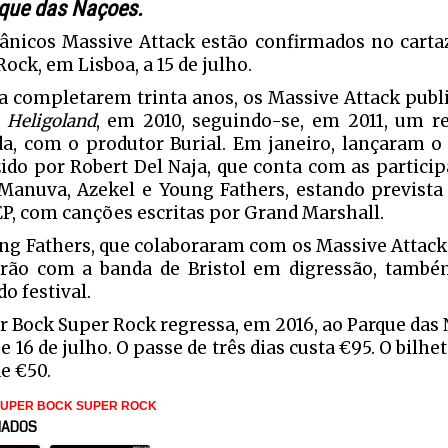
que das Naçoes.
tânicos Massive Attack estão confirmados no carta
ock, em Lisboa, a 15 de julho.
a completarem trinta anos, os Massive Attack publ
,
Heligoland
, em 2010, seguindo-se, em 2011, um re
da, com o produtor Burial. Em janeiro, lançaram 
ido por Robert Del Naja, que conta com as particip
Manuva, Azekel e Young Fathers, estando prevista
EP, com canções escritas por Grand Marshall.
ng Fathers, que colaboraram com os Massive Attac
rão com a banda de Bristol em digressão, tamb
do festival.
r Bock Super Rock regressa, em 2016, ao Parque das 
 e 16 de julho. O passe de três dias custa €95. O bilh
e €50.
SUPER BOCK SUPER ROCK
NADOS