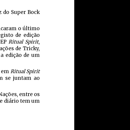
z do Super Bock
icaram o último
gisto de edição
o EP
Ritual Spirit
,
ações de Tricky,
 a edição de um
k em
Ritual Spirit
ém se juntam ao
Nações, entre os
ete diário tem um