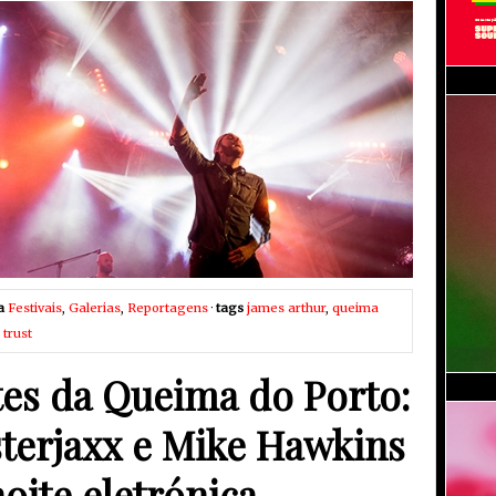
a
Festivais
,
Galerias
,
Reportagens
·
tags
james arthur
,
queima
 trust
tes da Queima do Porto:
sterjaxx e Mike Hawkins
oite eletrónica