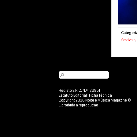
Categori
festivais
Registo E.R.C. N.º 126851
Estatuto Editorial
|
Ficha Técnica
Copyright 2026 Noite e Música Magazine ©
É proibida a reprodução