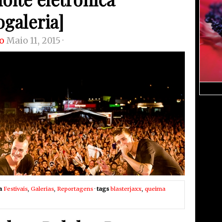
ogaleria]
o
Maio 11, 2015 ·
a
Festivais
,
Galerias
,
Reportagens
·
tags
blasterjaxx
,
queima