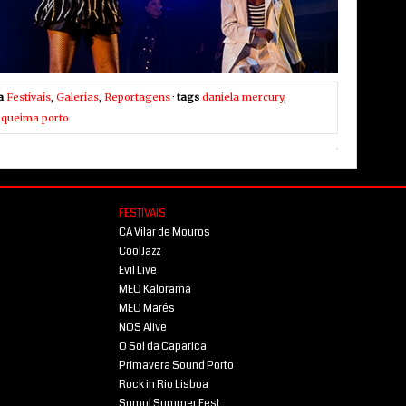
a
Festivais
,
Galerias
,
Reportagens
·
tags
daniela mercury
,
,
queima porto
FESTIVAIS
CA Vilar de Mouros
CoolJazz
Evil Live
MEO Kalorama
MEO Marés
NOS Alive
O Sol da Caparica
Primavera Sound Porto
Rock in Rio Lisboa
Sumol Summer Fest