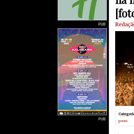
[fot
Redaçã
PUB
Categori
PUB
porto