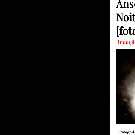
Ans
Noi
[fot
Redaçã
Categori