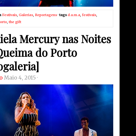
a
Festivais
,
Galerias
,
Reportagens
·
tags
d.a.m.a
,
festivais
,
orto
,
the gift
iela Mercury nas Noites
Queima do Porto
ogaleria]
o
Maio 4, 2015 ·