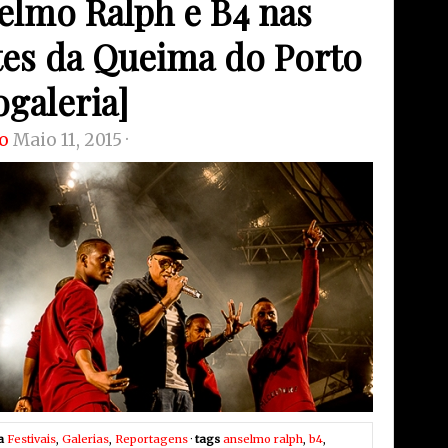
elmo Ralph e B4 nas
tes da Queima do Porto
ogaleria]
o
Maio 11, 2015 ·
a
Festivais
,
Galerias
,
Reportagens
·
tags
anselmo ralph
,
b4
,