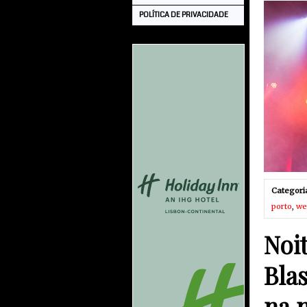
POLÍTICA DE PRIVACIDADE
Categori
porto
,
we
Noi
Bla
na n