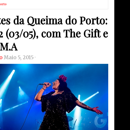
orto
tes da Queima do Porto:
2 (03/05), com The Gift e
.M.A
o
Maio 5, 2015 ·