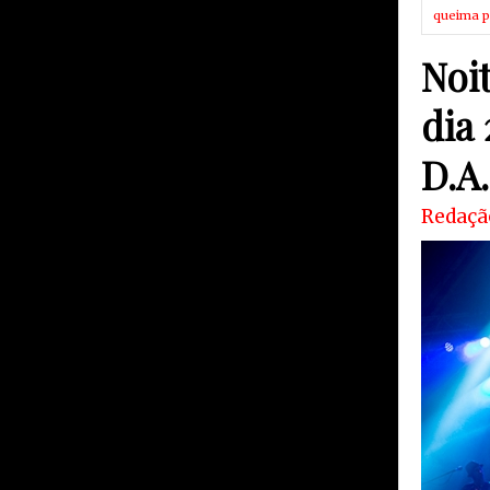
queima p
Noi
dia 
D.A
Redaçã