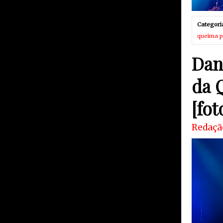
Categori
queima p
Dan
da 
[fot
Redaçã