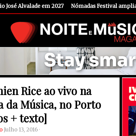
io José Alvalade em 2027
Nómadas Festival amplia 
ien Rice ao vivo na
a da Música, no Porto
os + texto]
o
Julho 13, 2016 ·