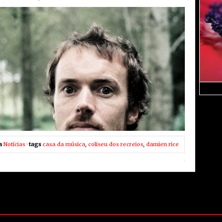
a
Notícias
·
tags
casa da música
,
coliseu dos recreios
,
damien rice