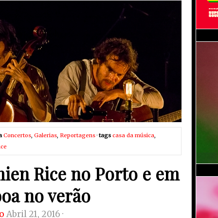
a
Concertos
,
Galerias
,
Reportagens
·
tags
casa da música
,
ice
ien Rice no Porto e em
boa no verão
o
Abril 21, 2016 ·