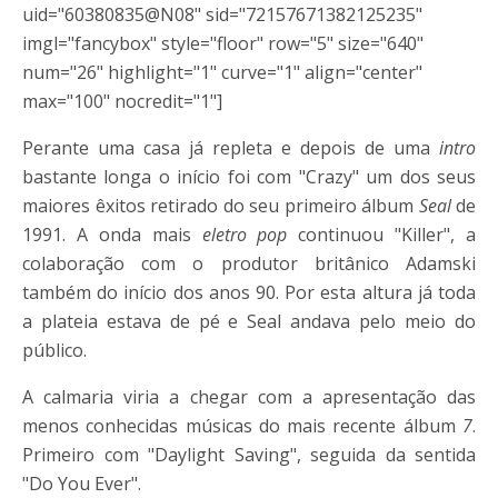
uid="60380835@N08" sid="72157671382125235"
imgl="fancybox" style="floor" row="5" size="640"
num="26" highlight="1" curve="1" align="center"
max="100" nocredit="1"]
Perante uma casa já repleta e depois de uma
intro
bastante longa o início foi com "Crazy" um dos seus
maiores êxitos retirado do seu primeiro álbum
Seal
de
1991. A onda mais
eletro pop
continuou "Killer", a
colaboração com o produtor britânico Adamski
também do início dos anos 90. Por esta altura já toda
a plateia estava de pé e Seal andava pelo meio do
público.
A calmaria viria a chegar com a apresentação das
menos conhecidas músicas do mais recente álbum
7
.
Primeiro com "Daylight Saving", seguida da sentida
"Do You Ever".