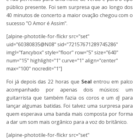
público presente. Foi sem surpresa que ao longo dos
40 minutos de concerto a maior ovação chegou com o
sucesso "O Amor é Assim".
[alpine-phototile-for-flickr src="set"
uid="60380835@N08" sid="72157671289745286"
imgl="fancybox" style="floor" row="5" size="640"
num="15" highlight="1" curve="1" align="center"
max="100" nocredit="1"]
Foi já depois das 22 horas que
Seal
entrou em palco
acompanhado por apenas dois músicos: um
guitarrista que também fazia os coros e um
dj
para
lançar algumas batidas. Foi talvez uma surpresa para
quem esperava uma banda mais composta por forma
a dar um som mais orgânico para a voz do britânico.
[alpine-phototile-for-flickr src="set"