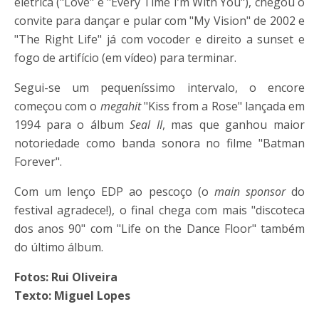
elétrica ("Love" e "Every Time I’m With You"), chegou o
convite para dançar e pular com "My Vision" de 2002 e
"The Right Life" já com vocoder e direito a sunset e
fogo de artifício (em vídeo) para terminar.
Segui-se um pequeníssimo intervalo, o encore
começou com o
megahit
"Kiss from a Rose" lançada em
1994 para o álbum
Seal II
, mas que ganhou maior
notoriedade como banda sonora no filme "Batman
Forever".
Com um lenço EDP ao pescoço (o
main sponsor
do
festival agradece!), o final chega com mais "discoteca
dos anos 90" com "Life on the Dance Floor" também
do último álbum.
Fotos: Rui Oliveira
Texto: Miguel Lopes