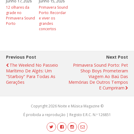
Junho 17, 2026
Junho 15, 2026
12 olhares da
Primavera Sound
grade no
Porto: Recordar
Primavera Sound
e viver os
Porto
grandes
concertos
Previous Post
Next Post
The Weeknd No Passeio
Primavera Sound Porto: Pet
Marítimo De Algés: Um
Shop Boys Prometeram
"Starboy" Para Todas As
Viagem Ao Baú Das
Gerações
Memórias De Outros Tempos
E Cumpriram
Copyright 2026 Noite e Música Magazine ©
É proibida a reprodução | Registo E.R.C. N.º 126851