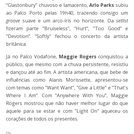
"Glastonbury" chuvoso e lamacento,
Arlo Parks
subiu
ao Palco Porto pelas 19h40, trazendo consigo um
groove
suave e um arco-íris no horizonte. Da
setlist
fizeram parte "Bruiseless", "Hurt", "Too Good" e
"Devotion". "Softly" fechou o concerto da artista
britânica.
Já no Palco Vodafone,
Maggie Rogers
conquistou a
público, que mesmo com a chuva persistente, resistiu
e dançou até ao fim. A artista americana, que bebe de
influências como Alanis Morissette, apresentou-se
com temas como "Want Want", "Give a Little" e "That's
Where I Am". Com "Anywhere With You", Maggie
Rogers mostrou que não haver melhor lugar do que
aquele para se estar e com "Light On" aqueceu os
corações de todos os presentes.