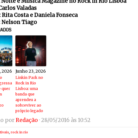
 Noite e Música Magazine no Rock in Rio Lisboa
Carlos Valadas
: Rita Costa e Daniela Fonseca
: Nelson Tiago
NADOS
, 2026
Junho 23, 2026
io
Linkin Park no
gressa
Rock in Rio
 quer
Lisboa: uma
is
banda que
aprendeu a
ro
sobreviver ao
próprio legado
do por
Redação
· 28/05/2016 às 10:52
tivais
,
rock in rio