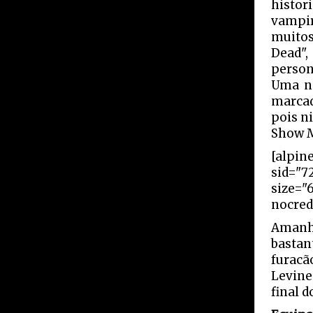
histo
vampir
muito
Dead"
person
Uma no
marcad
pois n
Show M
[alpin
sid="7
size="
nocred
Amanh
bastan
furacã
Levine
final d