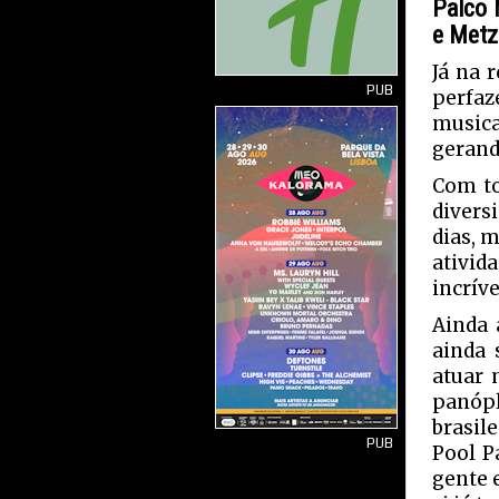
Palco 
e
Metz 
Já na 
PUB
perfaz
musica
gerand
Com to
divers
dias, 
ativid
incríve
Ainda 
ainda 
atuar 
panópl
brasil
PUB
Pool P
gente 