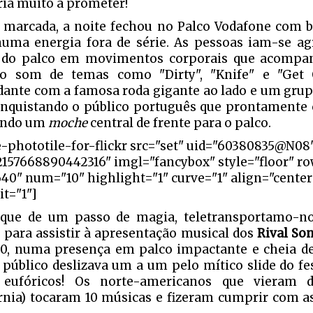
eria muito a prometer!
 marcada, a noite fechou no Palco Vodafone com 
numa energia fora de série. As pessoas iam-se a
e do palco em movimentos corporais que acomp
 som de temas como "Dirty", "Knife" e "Get O
dante com a famosa roda gigante ao lado e um grupo
nquistando o público português que prontamente cu
ando um
moche
central de frente para o palco.
e-phototile-for-flickr src="set" uid="60380835@N08
2157668890442316" imgl="fancybox" style="floor" r
640" num="10" highlight="1" curve="1" align="cente
it="1"]
que de um passo de magia, teletransportamo-no
para assistir à apresentação musical dos
Rival So
30, numa presença em palco impactante e cheia de
público deslizava um a um pelo mítico slide do fe
s eufóricos! Os norte-americanos que vieram
órnia) tocaram 10 músicas e fizeram cumprir com a