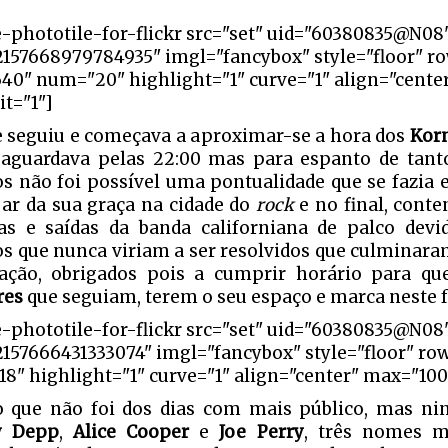
e-phototile-for-flickr src="set" uid="60380835@N08
2157668979784935" imgl="fancybox" style="floor" r
640" num="20" highlight="1" curve="1" align="cente
it="1"]
e seguiu e começava a aproximar-se a hora dos
Kor
 aguardava pelas 22:00 mas para espanto de tant
os não foi possível uma pontualidade que se fazia 
 ar da sua graça na cidade do
rock
e no final, con
as e saídas da banda californiana de palco dev
os que nunca viriam a ser resolvidos que culminar
ação, obrigados pois a cumprir horário para q
res
que seguiam, terem o seu espaço e marca neste f
e-phototile-for-flickr src="set" uid="60380835@N08
2157666431333074" imgl="fancybox" style="floor" ro
8" highlight="1" curve="1" align="center" max="100
o que não foi dos dias com mais público, mas ni
y Depp
,
Alice Cooper
e
Joe Perry
, três nomes 