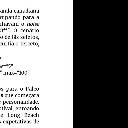
banda canadiana
grupando para a
anhavam o
noise
ff". O cenário
 de fãs seletos,
rtia o terceto,
"
ow="5"
r" max="100"
s para o Palco
ns
que começara
 personalidade.
stival, entoando
 de Long Beach
s expetativas de