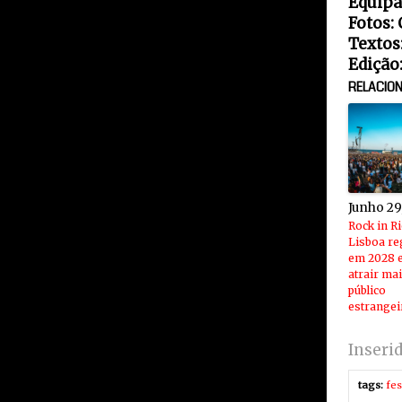
Equipa
Fotos: 
Textos
Edição
RELACIO
Junho 29
Rock in R
Lisboa re
em 2028 e
atrair ma
público
estrangei
Inseri
tags:
fes