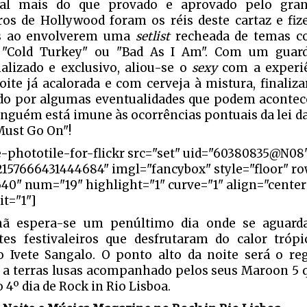
rial mais do que provado e aprovado pelo gran
os de Hollywood foram os réis deste cartaz e fiz
s ao envolverem uma
setlist
recheada de temas c
, "Cold Turkey" ou "Bad As I Am". Com um guar
alizado e exclusivo, aliou-se o
sexy
com a experiê
ite já acalorada e com cerveja à mistura, finaliza
o por algumas eventualidades que podem acontece
inguém está imune às ocorrências pontuais da lei da
ust Go On"!
e-phototile-for-flickr src="set" uid="60380835@N08
2157666431444684" imgl="fancybox" style="floor" r
640" num="19" highlight="1" curve="1" align="cente
it="1"]
ã espera-se um penúltimo dia onde se aguard
tes festivaleiros que desfrutaram do calor trópi
o Ivete Sangalo. O ponto alto da noite será o r
 a terras lusas acompanhado pelos seus Maroon 5 
o 4º dia de Rock in Rio Lisboa.