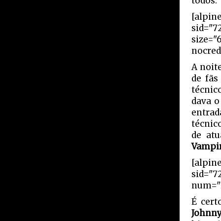
todos.
[alpin
sid="7
size="
nocred
A noit
de fãs
técnic
dava o
entrad
técnic
de atu
Vampi
[alpin
sid="7
num="1
É cert
Johnn