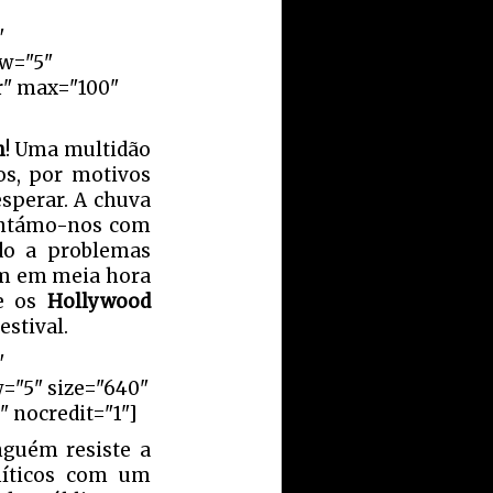
"
ow="5"
r" max="100"
n
! Uma multidão
os, por motivos
esperar. A chuva
tentámo-nos com
ido a problemas
am em meia hora
ue os
Hollywood
estival.
"
w="5" size="640"
" nocredit="1"]
nguém resiste a
míticos com um