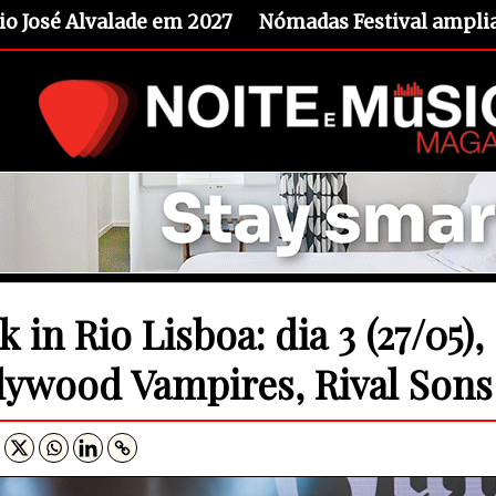
io José Alvalade em 2027
Nómadas Festival amplia 
k in Rio Lisboa: dia 3 (27/05)
lywood Vampires, Rival Sons