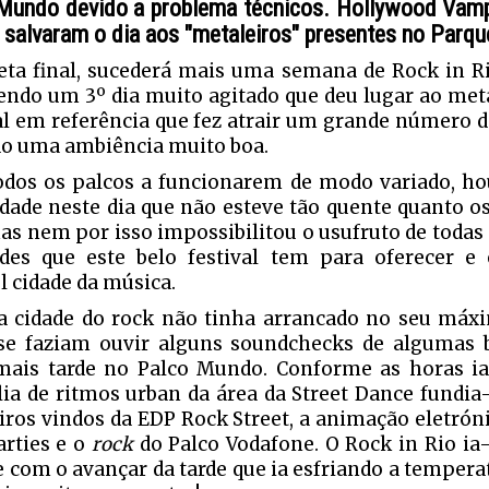
Mundo devido a problema técnicos.
Hollywood Vamp
salvaram o dia aos "metaleiros" presentes no Parque
reta final, sucederá mais uma semana de Rock in Ri
endo um 3º dia muito agitado que deu lugar ao met
l em referência que fez atrair um grande número de
o uma ambiência muito boa.
dos os palcos a funcionarem de modo variado, ho
idade neste dia que não esteve tão quente quanto o
mas nem por isso impossibilitou o usufruto de todas 
ades que este belo festival tem para oferecer 
l cidade da música.
a cidade do rock não tinha arrancado no seu máx
se faziam ouvir alguns soundchecks de algumas
mais tarde no Palco Mundo. Conforme as horas 
ia de ritmos urban da área da Street Dance fundia
eiros vindos da EDP Rock Street, a animação eletró
arties e o
rock
do Palco Vodafone. O Rock in Rio ia
e com o avançar da tarde que ia esfriando a temperat