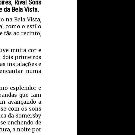
ire
s,
Rival Sons
 da Bela Vista.
o na Bela Vista,
al como o estilo
 fãs ao recinto,
uve muita cor e
s dois primeiros
as instalações e
e encantar numa
imo esplendor e
 bandas que iam
iam avançando a
-se com os sons
nica da Somersby
-se enchendo de
ura, a noite por