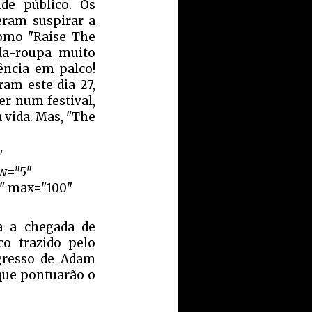
de público. Os
eram suspirar a
omo "Raise The
da-roupa muito
ncia em palco!
ram este dia 27,
r num festival,
 vida. Mas, "The
"
ow="5"
r" max="100"
a a chegada de
co trazido pelo
egresso de Adam
que pontuarão o