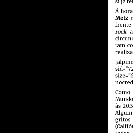
si já t
Á hora
Metz
frent
rock
ao
circun
iam co
realiz
[alpin
sid="7
size="
nocred
Como 
Mundo 
às 20:
Algum 
grito
(Calif