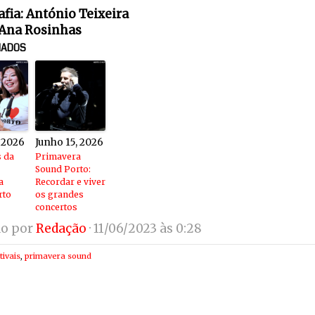
afia: António Teixeira
 Ana Rosinhas
NADOS
, 2026
Junho 15, 2026
s da
Primavera
Sound Porto:
a
Recordar e viver
rto
os grandes
concertos
do por
Redação
· 11/06/2023 às 0:28
tivais
,
primavera sound