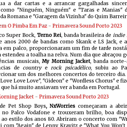
ua a dar cartas e a arrancar gargalhadas since
 como "Ninguém, Ninguém" e "Taras e Manias" d
 da Romana e "Garagem da Vizinha" do Quim Barreir
co Super Bock,
Terno Rei
, banda brasileira de
indie
 anos 2000 de bandas como Skank e LS Jack, e 
a em palco, proporcionaram um fim de tarde nostál
 estendeu a toalha na relva. Num dia que abraçou g
ências musicais,
My Morning Jacket
, banda norte
ências de
country
e
rock psicadélico
, subiu ao Pa
cionar um dos melhores concertos do terceiro dia
Love Love Love", "Gideon" e "Wordless Chorus" e fiz
s que há muito ansiavam ver a banda em Portugal.
 de Pet Shop Boys
, NxWorries
começaram a abri
no Palco Vodafone e trouxeram brilho, boa dis
ao estilo dos anos 80. Abriram o concerto com "Wn
i com "Again" de Lenny Kravitz e "What You Won't 