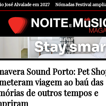
io José Alvalade em 2027
Nómadas Festival amplia 
mavera Sound Porto: Pet Sho
meteram viagem ao baú das
órias de outros tempos e
priram