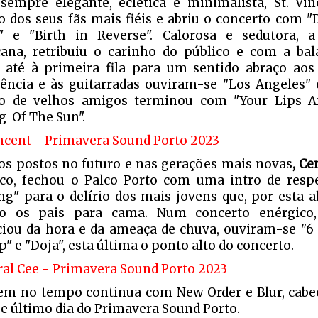
empre elegante, eclética e minimalista, St. Vi
o dos seus fãs mais fiéis e abriu o concerto com "D
 e "Birth in Reverse". Calorosa e sedutora, a
ana, retribuiu o carinho do público e com a ba
 até à primeira fila para um sentido abraço aos 
rência e às guitarradas ouviram-se "Los Angeles" 
ão de velhos amigos terminou com "Your Lips A
g Of The Sun".
os postos no futuro e nas gerações mais novas
, Ce
ico, fechou o Palco Porto com uma intro de respe
ng" para o delírio dos mais jovens que, por esta a
do os pais para cama. Num concerto enérgico
ciou da hora e da ameaça de chuva, ouviram-se "6 F
" e "Doja", esta última o ponto alto do concerto.
em no tempo continua com New Order e Blur, cabeç
 e último dia do Primavera Sound Porto.