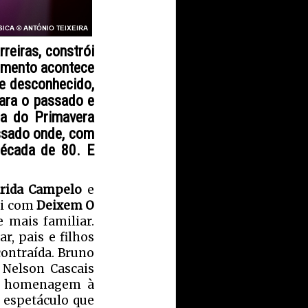
reiras, constrói
cimento acontece
 e desconhecido,
ara o passado e
ia do Primavera
assado onde, com
década de 80. E
rida Campelo
e
oi com
Deixem O
mais familiar.
r, pais e filhos
ontraída. Bruno
 Nelson Cascais
ma homenagem à
 espetáculo que