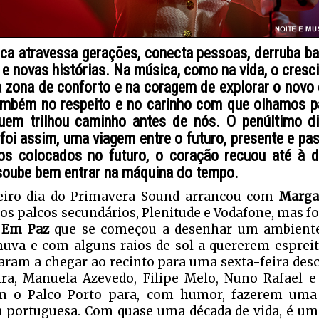
ca atravessa gerações, conecta pessoas, derruba bar
 e novas histórias. Na música, como na vida, o cres
a zona de conforto e na coragem de explorar o novo
mbém no respeito e no carinho com que olhamos p
uem trilhou caminho antes de nós. O penúltimo d
foi assim, uma viagem entre o futuro, presente e p
os colocados no futuro, o coração recuou até à 
oube bem entrar na máquina do tempo.
eiro dia do Primavera Sound arrancou com
Marga
os palcos secundários, Plenitude e Vodafone, mas f
 Em Paz
que se começou a desenhar um ambiente 
uva e com alguns raios de sol a quererem espreita
ram a chegar ao recinto para uma sexta-feira desc
ra, Manuela Azevedo, Filipe Melo, Nuno Rafael e
am o Palco Porto para, com humor, fazerem u
 portuguesa. Com quase uma década de vida, é um