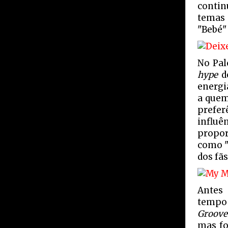
contin
temas
"Bebé"
No Pal
hype
de
energi
a quem
prefer
influ
propor
como "
dos fã
Antes
tempo 
Groove
mas fo