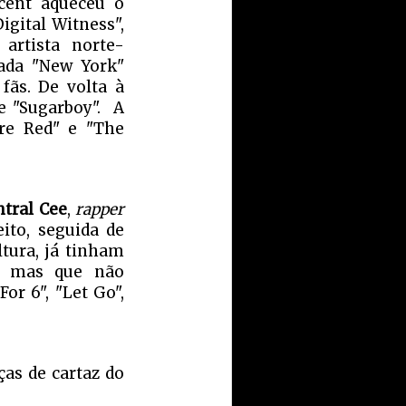
ncent aqueceu o
igital Witness",
 artista norte-
lada "New York"
fãs. De volta à
e "Sugarboy". A
re Red" e "The
ntral Cee
,
rapper
ito, seguida de
ltura, já tinham
, mas que não
or 6", "Let Go",
as de cartaz do