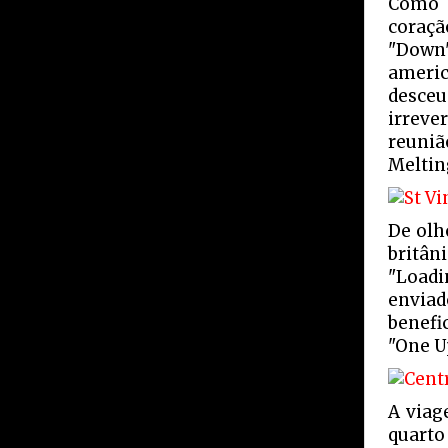
Como s
coraçã
"Down"
americ
desceu
irreve
reuni
Meltin
De olh
britân
"Loadi
envia
benefi
"One Up
A viag
quarto