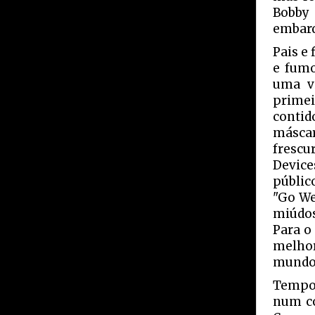
Bobby
embarq
Pais e
e fumo
uma v
prime
contid
máscar
frescu
Device
públic
"Go We
miúdos
Para o
melhor
mundo 
Tempo 
num co