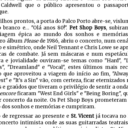
 Caldwell que o público apresentou o passapor
ue.
 filhos prontos, a porta do Palco Porto abre-se, visl
 branco e… "Olá anos 80!".
Pet Shop Boys
, subira
iagem épica ao mundo dos sonhos e memórias. 
iro álbum
Please
de 1986, abriu o concerto, num cen
o e simétrico, onde Neil Tennant e Chris Lowe se 
as de combate. Já sem máscaras e num espetácul
ra e jovialidade ouviram-se temas como "Hard", 
s", "Dreamland" e "Vocal", estes últimos mais r
o que aproveitou a viagem do início ao fim, "Alwa
st" e "It's a Sin" vão, com certeza, ficar eternizado
 e graúdos que tiveram o privilégio de sentir a onda
encore
ficaram "West End Girls" e "Being Boring", 
 concerto da noite. Os Pet Shop Boys prometera
dos sonhos e memórias e cumpriram.
de regressar ao presente e
St. Vicent
já tocava no 
ncerto intimista onde as suas guitarradas teatrai