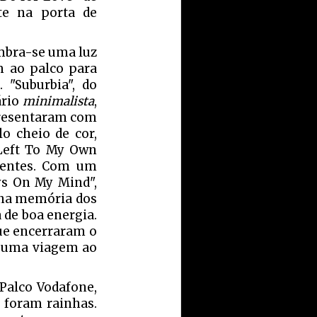
te na porta de
umbra-se uma luz
m ao palco para
"Suburbia", do
ário
minimalista
,
apresentaram com
o cheio de cor,
"Left To My Own
ecentes. Com um
ys On My Mind",
s na memória dos
 de boa energia.
que encerraram o
m uma viagem ao
Palco Vodafone,
s foram rainhas.