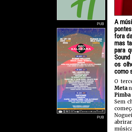
A músi
PUB
pontes
fora d
mas ta
para q
Sound 
os olh
como s
O terc
Meta
n
Pimba
Sem ch
começa
Noguei
PUB
abrir
música