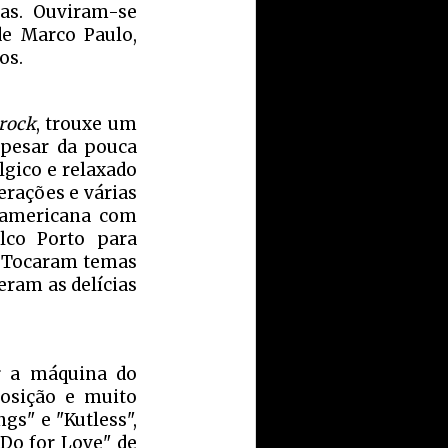
ras. Ouviram-se
e Marco Paulo,
os.
 rock
, trouxe um
apesar da pouca
gico e relaxado
erações e várias
-americana com
lco Porto para
. Tocaram temas
eram as delícias
r a máquina do
posição e muito
gs" e "Kutless",
Do for Love" de