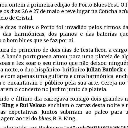
ou ontem a primeira edição do Porto Blues Fest. O f
e os dias 26 e 27 de maio e teve lugar na Concha acús
cio de Cristal.
e duas noites o Porto foi invadido pelos ritmos da
, das harmónicas, dos pianos e das baterias q
 o bom blues que se faz por aí.
tura do primeiro de dois dias de festa ficou a carg
. A banda portuguesa atuou para uma plateia de a
soas e fez soar o seu ritmo que não deixou ningué
 a noite, o duo hispânico-britânico
Julian Burdock
e
, e com apenas uma guitarra e uma harmónica, ench
 e encantaram o público pela sua arte. Cereja no 
arem o concerto no jardim junto da plateia.
ndo e último dia carregava consigo dois grandes
y King
e
Rui Veloso
enchiam o cartaz desta noite e 
 as expetativas. Juntos subiriam ao palco para
agem ao rei do
blues
, B. B. King.