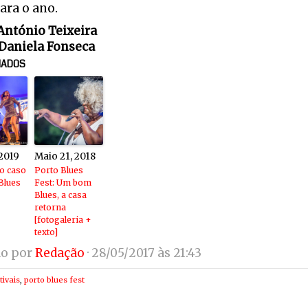
ara o ano.
 António Teixeira
 Daniela Fonseca
NADOS
 2019
Maio 21, 2018
o caso
Porto Blues
Blues
Fest: Um bom
Blues, a casa
retorna
[fotogaleria +
texto]
do por
Redação
· 28/05/2017 às 21:43
tivais
,
porto blues fest