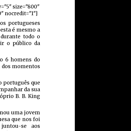
"
w="5" size="800"
" nocredit="1"]
os portugueses
 esta é mesmo a
 durante todo o
tir o público da
lco 6 homens do
um dos momentos
co português que
companhar da sua
óprio B. B. King
hamou uma jovem
esa que nos foi
 juntou-se aos