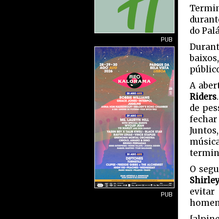
Termin
durant
do Palá
PUB
Durant
baixos
público
A aber
Riders
de pes
fechar
Juntos
música
termin
O segu
Shirle
evitar
PUB
homen