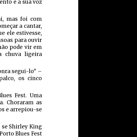
ento e a sua voz
ai, mas foi com
omeçar a cantar,
e ele estivesse,
ssoas para ouvir
 não pode vir em
 chuva ligeira
nra segui-lo" –
alco, os cinco
lues Fest. Uma
ca. Choraram as
os e arrepiou-se
se Shirley King
Porto Blues Fest