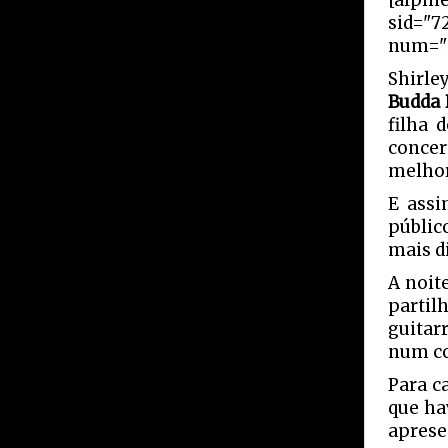
[alpin
sid="7
num="2
Shirle
Budda 
filha 
conce
melhor
E assi
públic
mais di
A noit
partil
guitar
num co
Para c
que ha
apres