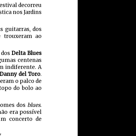
estival decorreu
tica nos Jardins
s guitarras, dos
ue trouxeram ao
o dos
Delta Blues
lgumas centenas
m indiferente. A
Danny del Toro
.
eram o palco de
topo do bolo ao
 nomes dos
blues
.
não era possível
 um concerto de