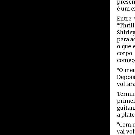
presen
é um e
Entre 
"Thril
Shirle
para a
o que 
corpo
começo
"O meu
Depoi
voltar
Termin
primei
guitar
a plat
"Com u
vai vo