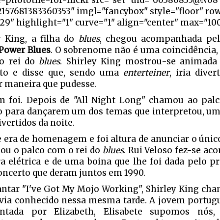
e-phototile-for-flickr src="set" uid="60380835@N08
2157681383360353" imgl="fancybox" style="floor" ro
9" highlight="1" curve="1" align="center" max="100
y King, a filha do
blues
, chegou acompanhada pel
Power Blues
. O sobrenome não é uma coincidência,
do rei do
blues
. Shirley King mostrou-se animada
rto e disse que, sendo uma
enterteiner
, iria diver
 maneira que pudesse.
m foi. Depois de "All Night Long" chamou ao pa
o para dançarem um dos temas que interpretou, 
vertidos da noite.
e era de homenagem e foi altura de anunciar o úni
hou o palco com o rei do
blues
. Rui Veloso fez-se a
ra elétrica e de uma boina que lhe foi dada pelo pr
ncerto que deram juntos em 1990.
antar "I've Got My Mojo Working", Shirley King c
via conhecido nessa mesma tarde. A jovem portugu
entada por Elizabeth, Elisabete supomos nós,