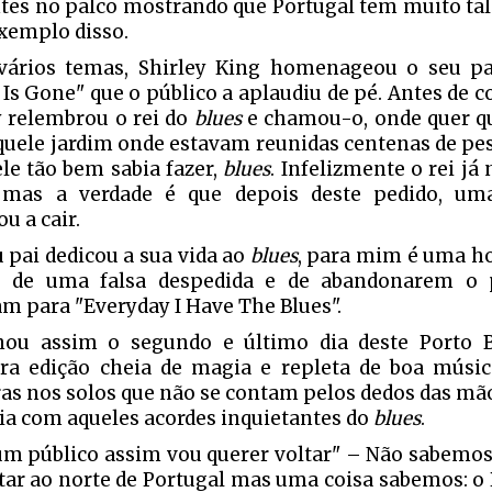
tes no palco mostrando que Portugal tem muito tal
xemplo disso.
vários temas, Shirley King homenageou o seu p
l Is Gone" que o público a aplaudiu de pé. Antes de c
y relembrou o rei do
blues
e chamou-o, onde quer qu
quele jardim onde estavam reunidas centenas de pe
ele tão bem sabia fazer,
blues
. Infelizmente o rei já
 mas a verdade é que depois deste pedido, uma
u a cair.
 pai dedicou a sua vida ao
blues
, para mim é uma ho
s de uma falsa despedida e de abandonarem o p
am para "Everyday I Have The Blues".
ou assim o segundo e último dia deste Porto B
ra edição cheia de magia e repleta de boa músi
ras nos solos que não se contam pelos dedos das mã
eia com aqueles acordes inquietantes do
blues
.
m público assim vou querer voltar" – Não sabemos 
ltar ao norte de Portugal mas uma coisa sabemos: o 