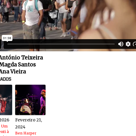
 António Teixeira
 Magda Santos
Ana Vieira
NADOS
 2026
Fevereiro 21,
: Um
2024
enti à
Ben Harper