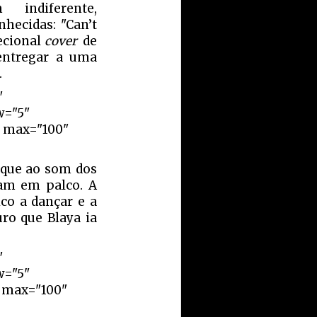
 indiferente,
hecidas: "Can’t
cecional
cover
de
 entregar a uma
.
"
w="5"
" max="100"
 que ao som dos
ram em palco. A
co a dançar e a
ro que Blaya ia
"
w="5"
" max="100"