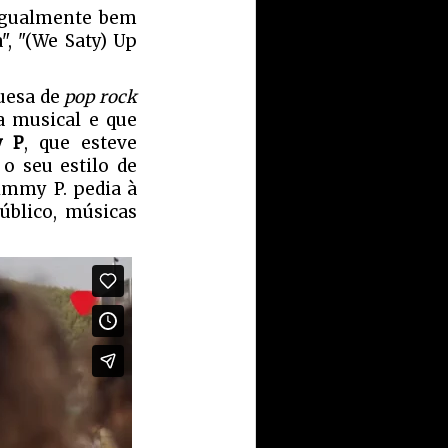
 igualmente bem
", "(We Saty) Up
guesa de
pop rock
a musical e que
y P
, que esteve
o seu estilo de
Jimmy P. pedia à
úblico, músicas