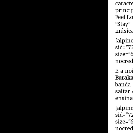
carac
princi
Feel L
"Stay"
música
[alpin
sid="7
size="
nocred
E a no
Burak
banda 
saltar
ensina
[alpin
sid="7
size="
nocred