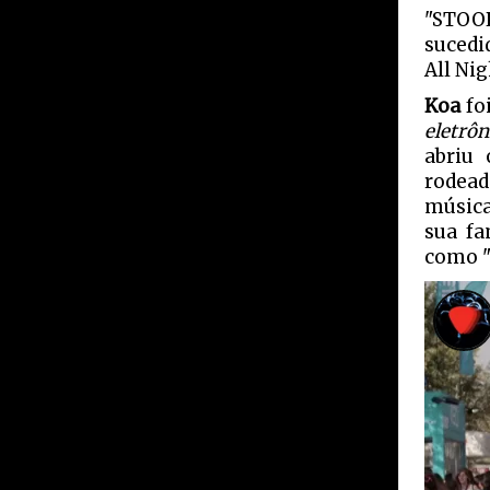
"STOOP
sucedi
All Nig
Koa
fo
eletrôn
abriu 
rodead
música
sua fa
como "