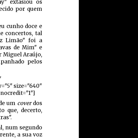
y" extasiou os
uecido por quem
eu cunho doce e
 concertos, tal
zz Limão" foi a
tavas de Mim" e
r Miguel Araújo,
mpanhado pelos
"
w="5" size="640"
nocredit="1"]
e de um
cover
dos
 que, decerto,
ras".
val, num segundo
rente, a sua voz