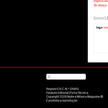
espera da
de dança
Inseri
tags:
bu
Registo E.R.C. N.º 126851
Estatuto Editorial
|
Ficha Técnica
Copyright 2026 Noite e Música Magazine ©
É proibida a reprodução