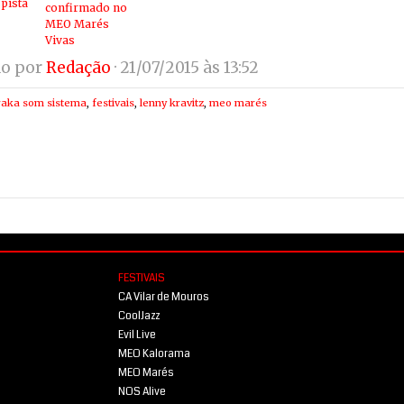
 pista
confirmado no
MEO Marés
Vivas
do por
Redação
· 21/07/2015 às 13:52
raka som sistema
,
festivais
,
lenny kravitz
,
meo marés
FESTIVAIS
CA Vilar de Mouros
CoolJazz
Evil Live
MEO Kalorama
MEO Marés
NOS Alive