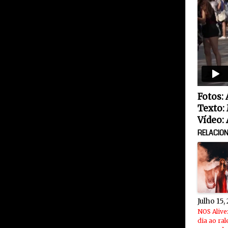
Fotos:
Texto:
Vídeo: 
RELACIO
Julho 15,
NOS Alive
dia ao ral