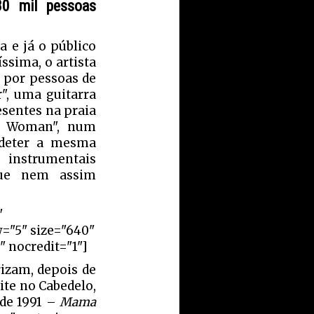
30 mil pessoas
a e já o público
ssima, o artista
 por pessoas de
r", uma guitarra
esentes na praia
an Woman", num
 deter a mesma
 instrumentais
que nem assim
"
w="5" size="640"
" nocredit="1"]
rizam, depois de
ite no Cabedelo,
 de 1991 –
Mama