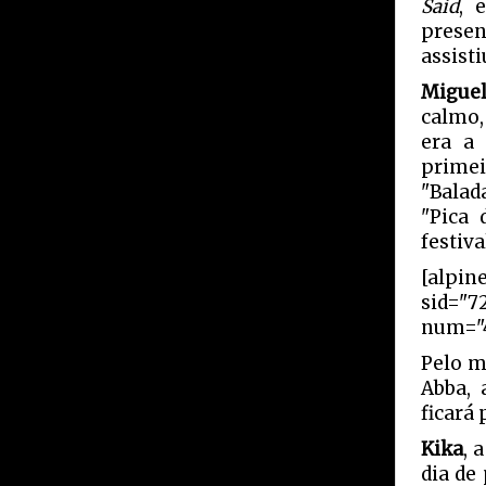
Said
, 
presen
assisti
Miguel
calmo,
era a 
primei
"Balad
"Pica
festiva
[alpin
sid="7
num="4
Pelo m
Abba, 
ficará
Kika
, 
dia de