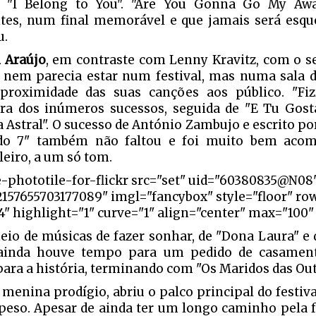
e "I Belong to You". "Are You Gonna Go My Awa
tes, num final memorável e que jamais será esq
u.
 Araújo
, em contraste com Lenny Kravitz, com o s
 nem parecia estar num festival, mas numa sala de
proximidade das suas canções aos público. "Fi
ra dos inúmeros sucessos, seguida de "E Tu Gos
a Astral". O sucesso de António Zambujo e escrito po
 do 7" também não faltou e foi muito bem aco
leiro, a um só tom.
e-phototile-for-flickr src="set" uid="60380835@N08
2157655703177089" imgl="fancybox" style="floor" ro
" highlight="1" curve="1" align="center" max="100" 
eio de músicas de fazer sonhar, de "Dona Laura" 
ainda houve tempo para um pedido de casamento
 para a história, terminando com "Os Maridos das Out
a menina prodígio, abriu o palco principal do festi
 peso. Apesar de ainda ter um longo caminho pela f