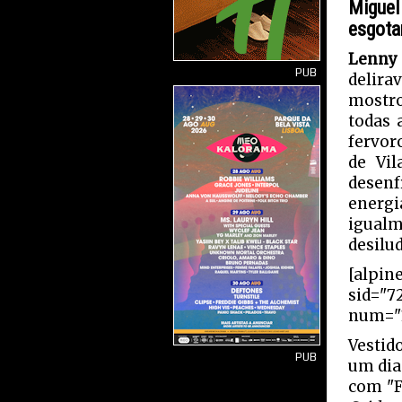
Migue
esgota
Lenny 
PUB
delira
mostro
todas 
fervor
de Vi
desenf
energ
igual
desilu
[alpin
sid="7
num="1
Vestid
PUB
um dia
com "F