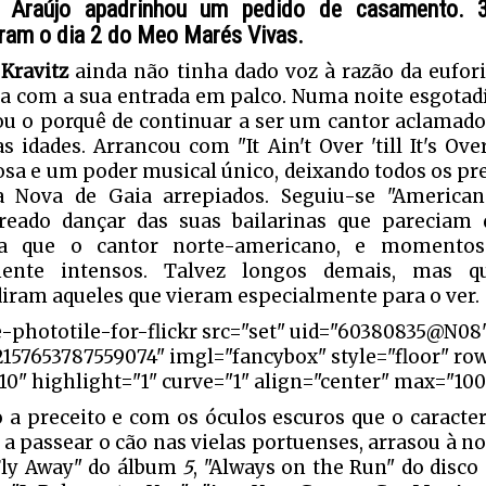
l Araújo apadrinhou um pedido de casamento. 
ram o dia 2 do Meo Marés Vivas.
Kravitz
ainda não tinha dado voz à razão da eufori
va com a sua entrada em palco. Numa noite esgotadí
u o porquê de continuar a ser um cantor aclamado
as idades. Arrancou com "It Ain't Over 'till It's Ove
osa e um poder musical único, deixando todos os pr
la Nova de Gaia arrepiados. Seguiu-se "Americ
reado dançar das suas bailarinas que pareciam
ia que o cantor norte-americano, e momentos
mente intensos. Talvez longos demais, mas 
diram aqueles que vieram especialmente para o ver.
e-phototile-for-flickr src="set" uid="60380835@N08
2157653787559074" imgl="fancybox" style="floor" ro
0" highlight="1" curve="1" align="center" max="100
o a preceito e com os óculos escuros que o caracte
 a passear o cão nas vielas portuenses, arrasou à no
ly Away" do álbum
5
, "Always on the Run" do disco