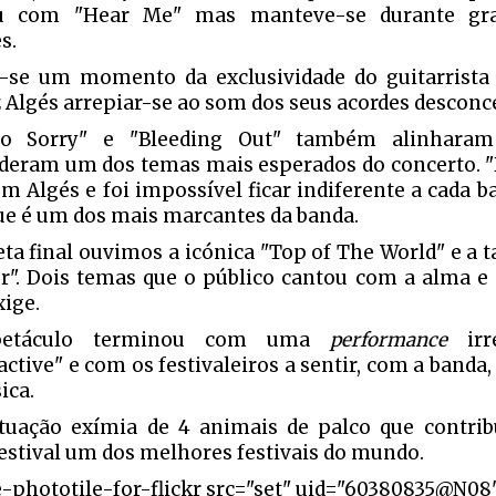
u com "Hear Me" mas manteve-se durante gra
s.
-se um momento da exclusividade do guitarrist
z Algés arrepiar-se ao som dos seus acordes desconc
So Sorry" e "Bleeding Out" também alinharam
deram um dos temas mais esperados do concerto. 
em Algés e foi impossível ficar indiferente a cada b
ue é um dos mais marcantes da banda.
reta final ouvimos a icónica "Top of The World" e a
er". Dois temas que o público cantou com a alma e
xige.
petáculo terminou com uma
performance
irre
ctive" e com os festivaleiros a sentir, com a banda,
ica.
uação exímia de 4 animais de palco que contri
festival um dos melhores festivais do mundo.
e-phototile-for-flickr src="set" uid="60380835@N08