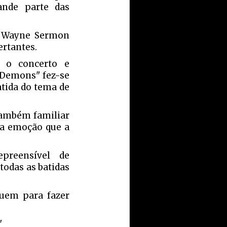
nde parte das
a Wayne Sermon
ertantes.
 o concerto e
"Demons" fez-se
atida do tema de
 também familiar
 a emoção que a
preensível de
 todas as batidas
buem para fazer
"