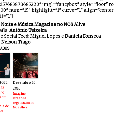
2157683878685220" imgl="fancybox" style="floor" r
800" num="15" highlight="1" curve="1" align="cente
it="1"]
 Noite e Música Magazine no NOS Alive
afia:
António Teixeira
 e Social Feed: Miguel Lopes e
Daniela Fonseca
:
Nelson Tiago
NADOS
 2022
Dezembro 16,
'22 –
2016
07):
Imagine
a em
Dragons
regressam ao
is de
NOS Alive
 e