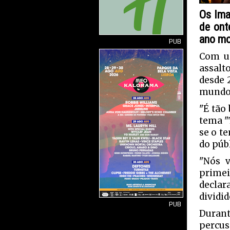
Os Ima
de ont
ano mo
PUB
Com um
assalt
desde 
mundo 
"É tão
tema "
se o t
do públ
"Nós 
primei
declar
dividid
PUB
Durant
percus