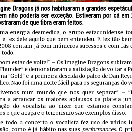
gine Dragons já nos habituaram a grandes espetácu
em não poderia ser exceção. Estiveram por cá em 
straram de que fibra eram feitos.
a energia desmedida, o grupo estadunidense to
o e fez dele aquilo que bem entendeu. E fez tão be
2008 contam já com inúmeros sucessos e com fãs 
todo.
 bom estar de volta!" – Os Imagine Dragons subira
Thunder" e demonstraram a satisfação de voltar a P
ema "Gold" e a primeira descida do palco de Dan Rey
ico. Não foi uma noite fácil para os seguranças do v
vivemos num mundo que nos quer separar" – "It
ra a arrancar os maiores aplausos da plateia j
ação do vocalista ao dizer que estamos consta
os e que a raça e o terrorismo são exemplos disso.
e todo o concerto o vocalista fez uso de vários 
são, como é já hábito nas suas
performances
. O p