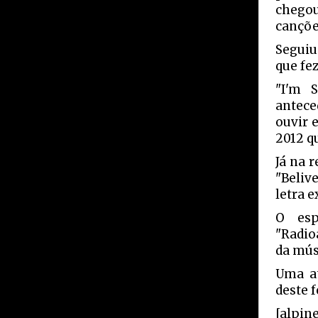
chego
cançõe
Seguiu
que fe
"I'm 
antece
ouvir 
2012 q
Já na 
"Beliv
letra e
O es
"Radioa
da mús
Uma at
deste 
[alpin