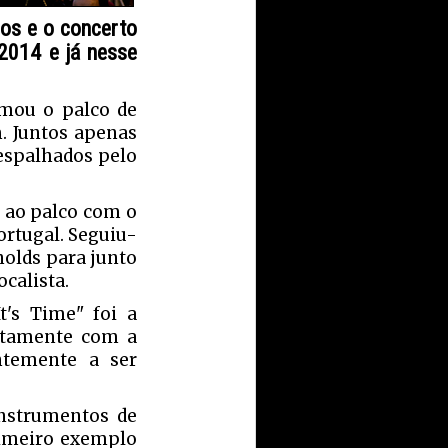
los e o concerto
2014 e já nesse
mou o palco de
m. Juntos apenas
espalhados pelo
m ao palco com o
ortugal. Seguiu-
nolds para junto
ocalista.
's Time" foi a
untamente com a
ntemente a ser
instrumentos de
rimeiro exemplo