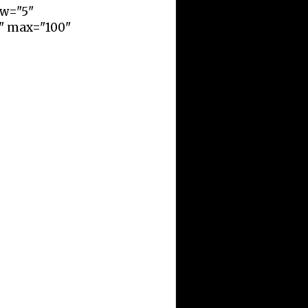
ow="5"
r" max="100"