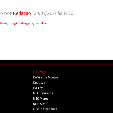
do por
Redação
· 09/07/2017 às 17:50
tivais
,
imagine dragons
,
nos alive
FESTIVAIS
CA Vilar de Mouros
CoolJazz
Evil Live
MEO Kalorama
MEO Marés
NOS Alive
O Sol da Caparica