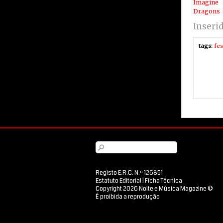
Imagine
Dragons
Inseri
tags:
fes
Registo E.R.C. N.º 126851
Estatuto Editorial
|
Ficha Técnica
Copyright 2026 Noite e Música Magazine ©
É proibida a reprodução