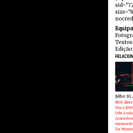
sid="7
size="
nocred
Equipa
Fotogr
Textos
Edição
RELACIO
Julho 10,
NOS Alive
Dia 4 (09/
Ode à vid
concertos
memoráve
Da Weasel