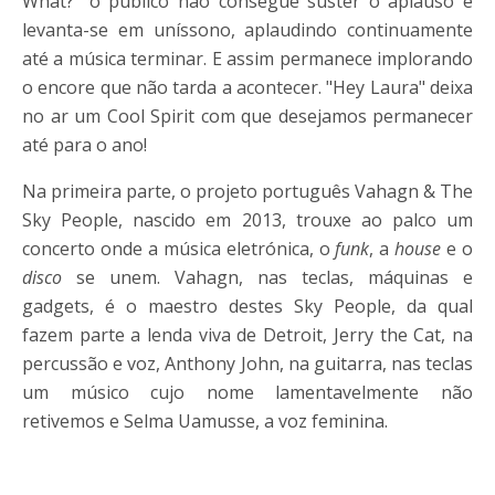
What?" o público não consegue suster o aplauso e
levanta-se em uníssono, aplaudindo continuamente
até a música terminar. E assim permanece implorando
o encore que não tarda a acontecer. "Hey Laura" deixa
no ar um Cool Spirit com que desejamos permanecer
até para o ano!
Na primeira parte, o projeto português Vahagn & The
Sky People, nascido em 2013, trouxe ao palco um
concerto onde a música eletrónica, o
funk
, a
house
e o
disco
se unem. Vahagn, nas teclas, máquinas e
gadgets, é o maestro destes Sky People, da qual
fazem parte a lenda viva de Detroit, Jerry the Cat, na
percussão e voz, Anthony John, na guitarra, nas teclas
um músico cujo nome lamentavelmente não
retivemos e Selma Uamusse, a voz feminina.