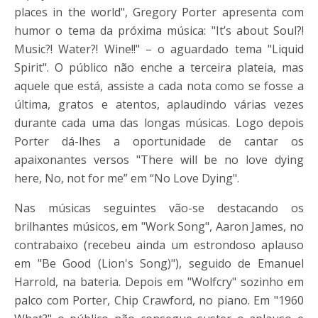
places in the world", Gregory Porter apresenta com
humor o tema da próxima música: "It’s about Soul?!
Music?! Water?! Wine!!" – o aguardado tema "Liquid
Spirit". O público não enche a terceira plateia, mas
aquele que está, assiste a cada nota como se fosse a
última, gratos e atentos, aplaudindo várias vezes
durante cada uma das longas músicas. Logo depois
Porter dá-lhes a oportunidade de cantar os
apaixonantes versos "There will be no love dying
here, No, not for me” em “No Love Dying".
Nas músicas seguintes vão-se destacando os
brilhantes músicos, em "Work Song", Aaron James, no
contrabaixo (recebeu ainda um estrondoso aplauso
em "Be Good (Lion's Song)"), seguido de Emanuel
Harrold, na bateria. Depois em "Wolfcry" sozinho em
palco com Porter, Chip Crawford, no piano. Em "1960