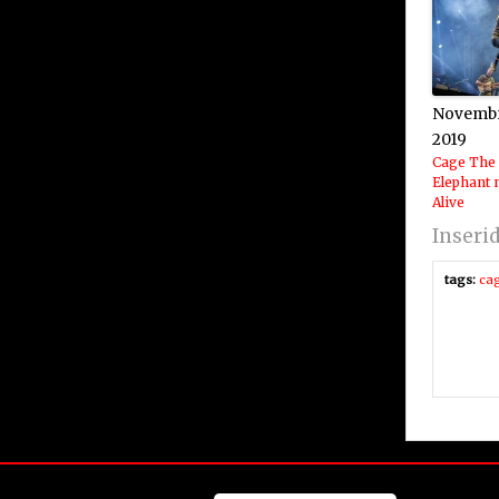
Novembr
2019
Cage The
Elephant 
Alive
Inseri
tags:
cag