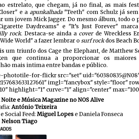
ao estrelato, que chegam, já no final, as mais fe
 Closer" e a
apunkalhada
"Teeth" com Schulz já sem 
r um jovem Mick Jagger. Do mesmo álbum, todo o p
igarette Daydreams" e "It’s Just Forever" marc
lly rock
. Destaca-se ainda a
cover
de Wreckless Eri
Wide World" a fazer lembrar o
surf rock
dos Beach Bo
is um triunfo dos Cage the Elephant, de Matthew S
ken que continua a proporcionar os maiore
ão mais intima entre bandas e público.
e-phototile-for-flickr src="set" uid="60380835@N08
2157683633127661" imgl="fancybox" style="floor" row
0" highlight="1" curve="1" align="center" max="100
 Noite e Música Magazine no NOS Alive
afia:
António Teixeira
e Social Feed:
Miguel Lopes
e Daniela Fonseca
:
Nelson Tiago
NADOS