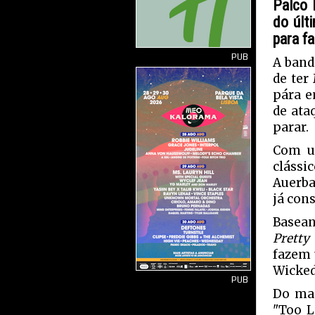
Palco 
do últ
para fa
PUB
A band
de ter
pára e
de ata
parar.
Com 
clássi
Auerba
já con
Basean
Pretty
fazem 
Wicked
PUB
Do mai
"Too L