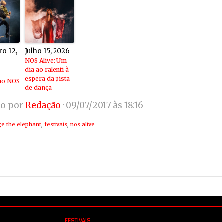
o 12,
Julho 15, 2026
NOS Alive: Um
dia ao ralenti à
espera da pista
no NOS
de dança
do por
Redação
· 09/07/2017 às 18:16
e the elephant
,
festivais
,
nos alive
FESTIVAIS