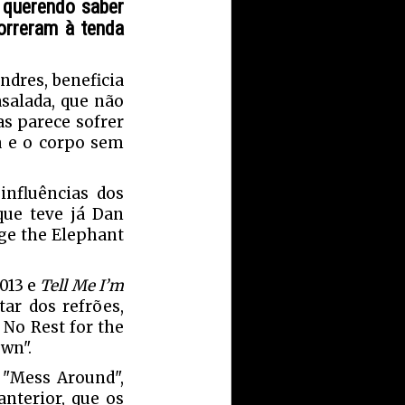
 querendo saber
correram à tenda
ndres, beneficia
asalada, que não
s parece sofrer
a e o corpo sem
nfluências dos
 que teve já Dan
age the Elephant
013 e
Tell Me I’m
ar dos refrões,
 No Rest for the
wn".
 "Mess Around",
nterior, que os