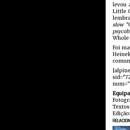
levou 
Little
lembra
slow
"C
psycobi
Whole 
Foi ma
Heine
comunh
[alpin
sid="7
num="1
Equipa
Fotogr
Textos 
Edição
RELACIO