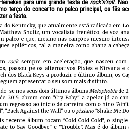
Heineken para uma grande festa de
rock'n'roll
. Não
imo terço do concerto no palco principal, os fãs a
zer a festa.
a do Kentucky, que atualmente está radicada em Lo
 Matthew Shultz, um vocalista frenético, de voz an
m palco e que, mesmo nas canções mesmo intensa
ques epiléticos, tal a maneira como abana a cabeç
um
rock
sempre em aceleração, que nasceu com i
cos, passou pelos alternativos Pixies e Nirvana e
ch dos Black Keys a produzir o último álbum, os C
seguem apresentar o seu som mais distinto.
do-se nos seus dois últimos álbuns
Melophobia
de 2
de 2015, abrem com "Cry Baby" a apelar já ao cant
um regresso ao início de carreira com o hino "Ain’t
", "Back Against the Wall" ou o
pixiano
"Shake Me Do
s recente álbum tocam "Cold Cold Cold", o single
ate to Say Goodbye" e "Trouble". Mas é do álbum a