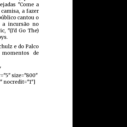
stejadas "Come a
camisa, a fazer
úblico cantou o
a a incursão no
c, "(I'd Go The)
ys.
chulz e do Palco
s momentos de
"
="5" size="800"
" nocredit="1"]