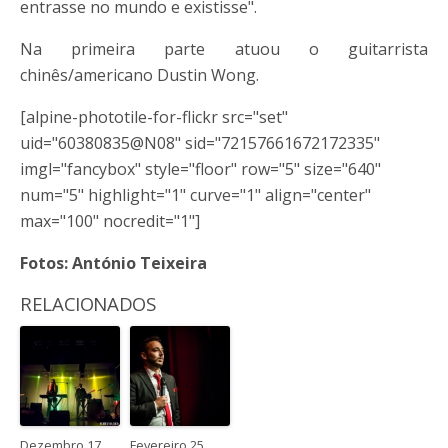
entrasse no mundo e existisse".
Na primeira parte atuou o guitarrista
chinês/americano Dustin Wong.
[alpine-phototile-for-flickr src="set"
uid="60380835@N08" sid="72157661672172335"
imgl="fancybox" style="floor" row="5" size="640"
num="5" highlight="1" curve="1" align="center"
max="100" nocredit="1"]
Fotos: António Teixeira
RELACIONADOS
Dezembro 17,
Fevereiro 25,