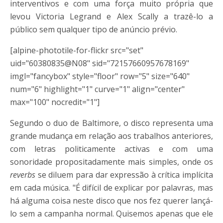
interventivos e com uma força muito própria que
levou Victoria Legrand e Alex Scally a trazê-lo a
público sem qualquer tipo de anúncio prévio.
[alpine-phototile-for-flickr src="set"
uid="60380835@N08" sid="72157660957678169"
imgl="fancybox" style="floor" row="5" size="640"
num="6" highlight="1" curve="1" align="center"
max="100" nocredit="1"]
Segundo o duo de Baltimore, o disco representa uma
grande mudança em relação aos trabalhos anteriores,
com letras politicamente activas e com uma
sonoridade propositadamente mais simples, onde os
reverbs
se diluem para dar expressão à crítica implícita
em cada música. "É difícil de explicar por palavras, mas
há alguma coisa neste disco que nos fez querer lançá-
lo sem a campanha normal. Quisemos apenas que ele