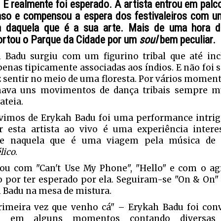
 E realmente foi esperado. A artista entrou em pal
aso e compensou a espera dos festivaleiros com 
a daquela que é a sua arte. Mais de uma hora 
ortou o Parque da Cidade por um
soul
bem peculiar.
 Badu surgiu com um figurino tribal que até incl
enas tipicamente associadas aos índios. E não foi s
z sentir no meio de uma floresta. Por vários momen
ava uns movimentos de dança tribais sempre mu
ateia.
vimos de Erykah Badu foi uma performance intriga
ir esta artista ao vivo é uma experiência inter
ve naquela que é uma viagem pela música d
lico
.
u com "Can't Use My Phone", "Hello" e com o a
o por ter esperado por ela. Seguiram-se "On & On"
 Badu na mesa de mistura.
rimeira vez que venho cá" – Erykah Badu foi co
ia em alguns momentos contando diversas 