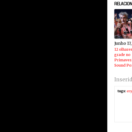
RELACIO
Junho 17
12 olhare
grade no
Primaver
Sound Po
Inseri
tags:
er