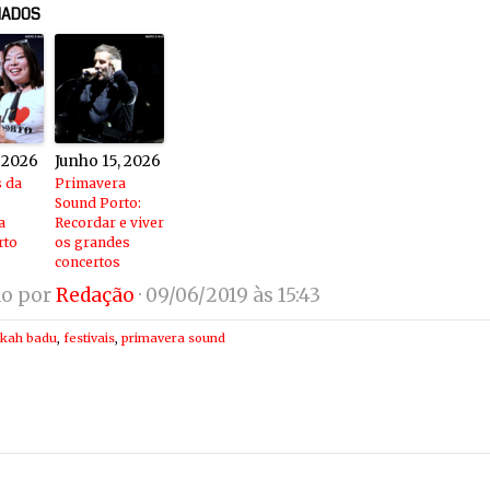
NADOS
, 2026
Junho 15, 2026
s da
Primavera
Sound Porto:
a
Recordar e viver
rto
os grandes
concertos
do por
Redação
· 09/06/2019 às 15:43
ykah badu
,
festivais
,
primavera sound