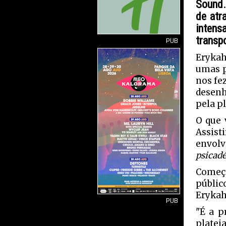
Sound.
de atr
intens
transp
PUB
Erykah
umas p
nos fe
desenh
pela pl
O que 
Assist
envol
psicadé
Começo
públic
Erykah
PUB
"É a p
plate