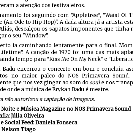
eram a atenção dos festivaleiros.
hamento foi seguindo com "Appletree", "Waist Of T
e (An Ode to Hip Hop)". A dada altura já a artista es
 Aliás, descalçou os sapatos imponentes que tinh
çar o seu "Window".
erto ia caminhando lentamente para o final. Mom
Lifetime". A canção de 1970 foi uma das mais apla
ainda tempo para "Kiss Me On My Neck" e "Liberatio
 Badu encerrou o concerto em bom e concluiu ass
rtos no maior palco do NOS Primavera Sound.
ente que nos vez gingar ao som do
soul
e nos trans
ade onde a música de Erykah Badu é mestre.
ta não autorizou a captação de imagens.
 Noite e Música Magazine no NOS Primavera Sound
fia: Júlia Oliveira
 e Social Feed: Daniela Fonseca
: Nelson Tiago