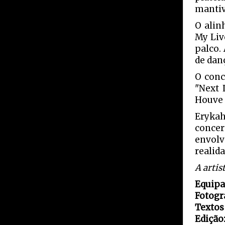
mantiv
O alin
My Liv
palco.
de dan
O conc
"Next 
Houve 
Erykah
conce
envolv
realid
A artis
Equipa
Fotogra
Textos
Edição