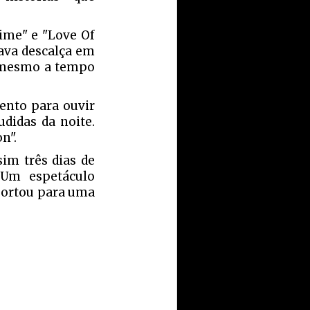
ime" e "Love Of
tava descalça em
a mesmo a tempo
ento para ouvir
udidas da noite.
n".
im três dias de
 Um espetáculo
portou para uma