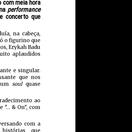
co com meia hora
uma
performance
de concerto que
uía, na cabeça,
ó o figurino que
tos, Erykah Badu
ito aplaudidos
nte e singular.
essante que nos
e um
soul
quase
gradecimento ao
 e "… & On", com
nversando com a
histórias que