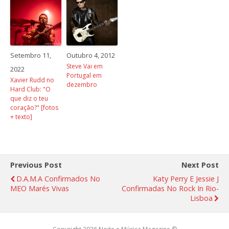
Setembro 11,
Outubro 4, 2012
Steve Vai em
2022
Portugal em
Xavier Rudd no
dezembro
Hard Club: "O
que diz o teu
coração?" [fotos
+ texto]
Previous Post
Next Post
D.A.M.A Confirmados No
Katy Perry E Jessie J
MEO Marés Vivas
Confirmadas No Rock In Rio-
Lisboa