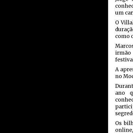
conhec
um car
O Vill
duraçã
como o
Marcos
irmão 
festiva
A apre
no Moc
Durant
ano q
conhe
parti
segred
Os bil
online,