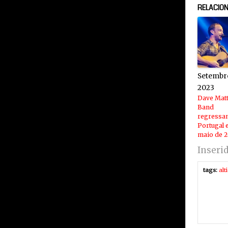
RELACIO
Setembro
2023
Dave Mat
Band
regressa
Portugal
maio de 
Inseri
tags:
alt