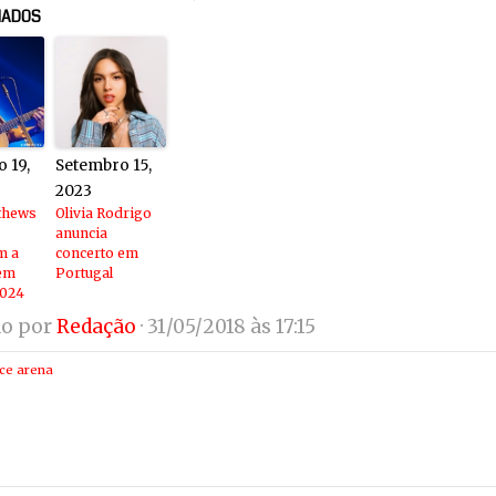
NADOS
 19,
Setembro 15,
2023
thews
Olivia Rodrigo
anuncia
m a
concerto em
 em
Portugal
2024
do por
Redação
· 31/05/2018 às 17:15
ice arena