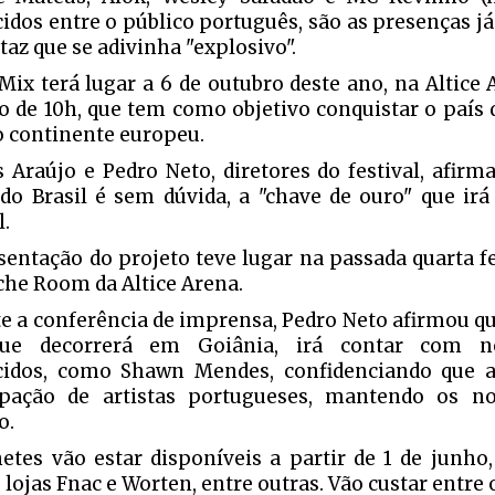
idos entre o público português, são as presenças j
taz que se adivinha "explosivo".
aMix terá lugar a 6 de outubro deste ano, na Altic
o de 10h, que tem como objetivo conquistar o país q
 continente europeu.
 Araújo e Pedro Neto, diretores do festival, afir
do Brasil é sem dúvida, a "chave de ouro" que irá
l.
sentação do projeto teve lugar na passada quarta fe
he Room da Altice Arena.
e a conferência de imprensa, Pedro Neto afirmou qu
ue decorrerá em Goiânia, irá contar com n
cidos, como Shawn Mendes, confidenciando que 
cipação de artistas portugueses, mantendo os 
o.
hetes vão estar disponíveis a partir de 1 de junho,
 lojas Fnac e Worten, entre outras. Vão custar entre 