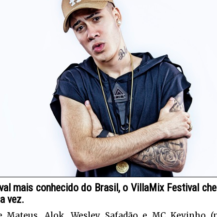
val mais conhecido do Brasil, o VillaMix Festival ch
a vez.
e Mateus, Alok, Wesley Safadão e MC Kevinho (