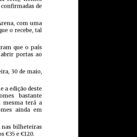
á confirmadas de
e Arena, com uma
ue o recebe, tal
maram que o país
 abrir portas ao
ira, 30 de maio,
e a edição deste
omes bastante
a mesma terá a
nomes ainda em
 nas bilheteiras
os €35 e €120.