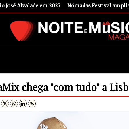
io José Alvalade em 2027
Nómadas Festival amplia 
laMix chega "com tudo" a Lis