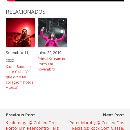
RELACIONADOS
Setembro 11,
Julho 29, 2019
Primal Scream no
2022
Porto em
Xavier Rudd no
novembro
Hard Club: "O
que diz o teu
coração?" [fotos
+ texto]
Previous Post
Next Post
Jafumega @ Coliseu Do
Peter Murphy @ Coliseu Dos
Porto: Um Reencontro Feliz
Recreios: Rock Com Classe,