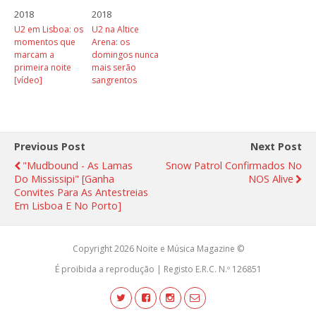
2018
2018
U2 em Lisboa: os
U2 na Altice
momentos que
Arena: os
marcam a
domingos nunca
primeira noite
mais serão
[vídeo]
sangrentos
Previous Post
Next Post
"Mudbound - As Lamas
Snow Patrol Confirmados No
Do Mississipi" [ganha
NOS Alive
Convites Para As Antestreias
Em Lisboa E No Porto]
Copyright 2026 Noite e Música Magazine ©
É proibida a reprodução | Registo E.R.C. N.º 126851