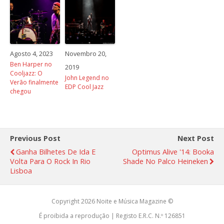
Agosto 4, 2023
Novembro 20,
Ben Harper no
2019
Cooljazz: O
John Legend no
Verão finalmente
EDP Cool Jazz
chegou
Previous Post
Next Post
Ganha Bilhetes De Ida E
Optimus Alive '14: Booka
Volta Para O Rock In Rio
Shade No Palco Heineken
Lisboa
Copyright 2026 Noite e Música Magazine ©
É proibida a reprodução | Registo E.R.C. N.º 126851