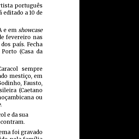
rtista português
á editado a 10 de
UA e em
showcase
de fevereiro nas
 dos país. Fecha
 Porto (Casa da
Caracol sempre
ado mestiço, em
Godinho, Fausto,
ileira (Caetano
, moçambicana ou
e
.
ol e da sua
ncontram.
tema foi gravado