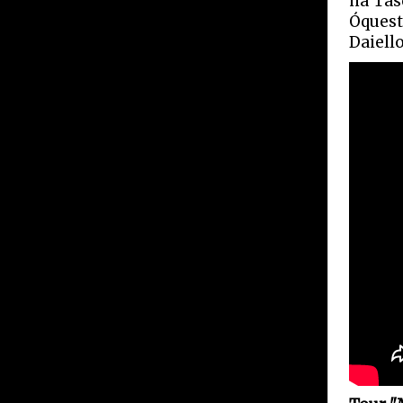
na Tas
Óquest
Daiell