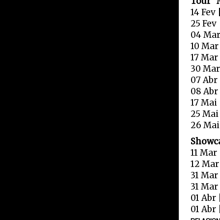
Tour "
14 Fev 
25 Fev 
04 Mar
10 Mar
17 Mar 
30 Mar
07 Abr 
08 Abr
17 Mai
25 Mai
26 Mai
Showc
11 Mar
12 Mar
31 Mar
31 Mar
01 Abr
01 Abr