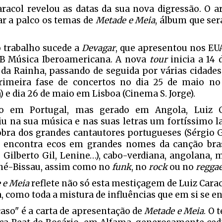
aracol revelou as datas da sua nova digressão. O a
var a palco os temas de
Metade e Meia
, álbum que ser
 trabalho sucede a
Devagar
, que apresentou nos E
B Música Iberoamericana. A nova
tour
inicia a 14 
 da Rainha, passando de seguida por várias cidades
rimeira fase de concertos no dia 25 de maio no
 e dia 26 de maio em Lisboa (Cinema S. Jorge).
do em Portugal, mas gerado em Angola, Luiz 
u na sua música e nas suas letras um fortíssimo l
obra dos grandes cantautores portugueses (Sérgio 
 encontra ecos em grandes nomes da canção bras
, Gilberto Gil, Lenine…), cabo-verdiana, angolana
né-Bissau, assim como no
funk
, no
rock
ou no
regga
 e Meia
reflete não só esta mestiçagem de Luiz Carac
, como toda a mistura de influências que em si se e
caso" é a carta de apresentação de
Metade e Meia
. O 