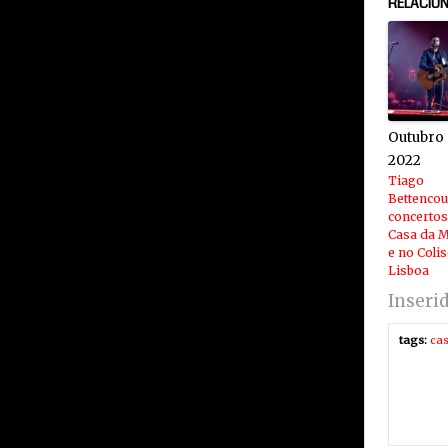
RELACIO
Outubro 
2022
Tiago
Bettencou
concertos
Casa da M
e no Coli
Lisboa
Inseri
tags:
ca