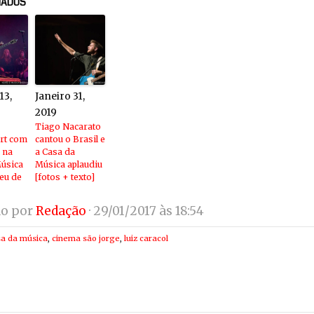
NADOS
13,
Janeiro 31,
2019
Tiago Nacarato
rt com
cantou o Brasil e
 na
a Casa da
úsica
Música aplaudiu
seu de
[fotos + texto]
do por
Redação
· 29/01/2017 às 18:54
sa da música
,
cinema são jorge
,
luiz caracol