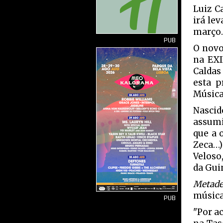
Luiz C
irá le
março.
PUB
O novo
na EXI
Caldas
esta p
Música)
Nasci
assumi
que a 
Zeca…)
Veloso
da Gui
Metade
música
PUB
"Por a