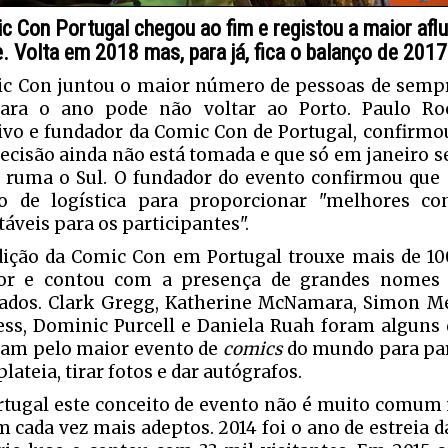
c Con Portugal chegou ao fim e registou a maior afl
. Volta em 2018 mas, para já, fica o balanço de 2017
c Con juntou o maior número de pessoas de sempr
ara o ano pode não voltar ao Porto. Paulo Roc
ivo e fundador da Comic Con de Portugal, confirmo
decisão ainda não está tomada e que só em janeiro se 
 ruma o Sul. O fundador do evento confirmou que 
o de logística para proporcionar "melhores co
táveis para os participantes".
dição da Comic Con em Portugal trouxe mais de 10
or e contou com a presença de grandes nomes 
ados. Clark Gregg, Katherine McNamara, Simon Mer
ss, Dominic Purcell e Daniela Ruah foram alguns d
ram pelo maior evento de
comics
do mundo para part
lateia, tirar fotos e dar autógrafos.
tugal este conceito de evento não é muito comum 
m cada vez mais adeptos. 2014 foi o ano de estreia