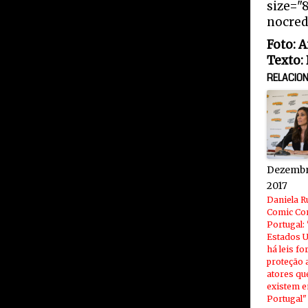
size="
nocred
Foto: 
Texto:
RELACIO
Dezembr
2017
Daniela R
Comic Co
Portugal:
Estados 
há leis fo
proteção 
atores qu
existem 
Portugal"