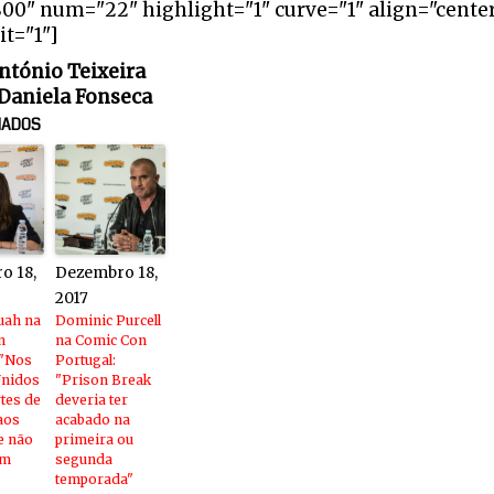
800" num="22" highlight="1" curve="1" align="cente
it="1"]
António Teixeira
 Daniela Fonseca
NADOS
o 18,
Dezembro 18,
2017
uah na
Dominic Purcell
n
na Comic Con
 "Nos
Portugal:
Unidos
"Prison Break
rtes de
deveria ter
aos
acabado na
e não
primeira ou
em
segunda
temporada"