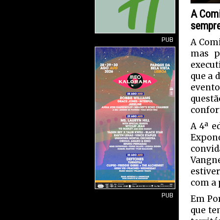
A Comi
sempre
PUB
A Comi
mas p
execut
que a 
evento
questã
confor
A 4ª e
Expon
convid
Vangne
estive
com a p
PUB
Em Por
que te