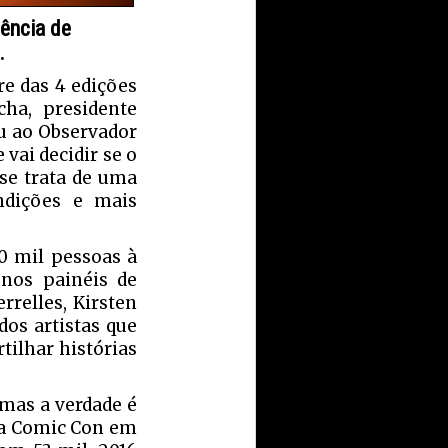
uência de
.
e das 4 edições
ha, presidente
u ao Observador
vai decidir se o
se trata de uma
ndições e mais
0 mil pessoas à
nos painéis de
relles, Kirsten
os artistas que
ilhar histórias
mas a verdade é
 da Comic Con em