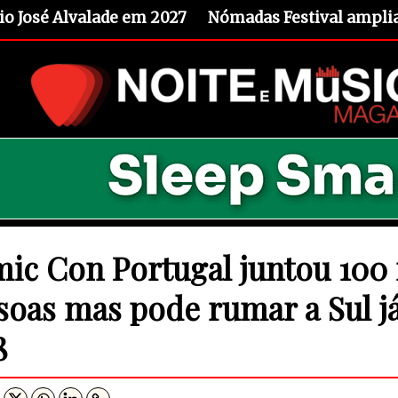
io José Alvalade em 2027
Nómadas Festival amplia 
ic Con Portugal juntou 100 
soas mas pode rumar a Sul j
8