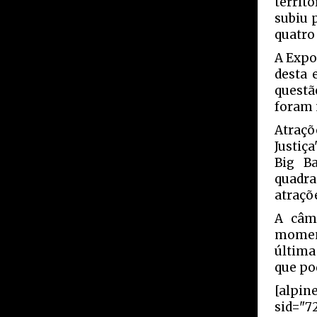
territ
subiu 
quatro 
A Expo
desta 
questã
foram 
Atraçõ
Justiç
Big B
quadra
atraçõ
A câm
moment
última
que po
[alpin
sid="7