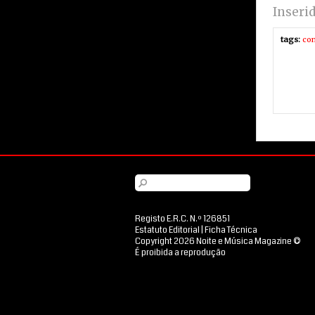
Inseri
tags:
co
Registo E.R.C. N.º 126851
Estatuto Editorial
|
Ficha Técnica
Copyright 2026 Noite e Música Magazine ©
É proibida a reprodução