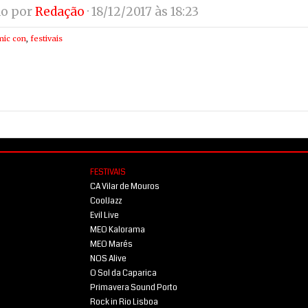
do por
Redação
· 18/12/2017 às 18:23
mic con
,
festivais
FESTIVAIS
CA Vilar de Mouros
CoolJazz
Evil Live
MEO Kalorama
MEO Marés
NOS Alive
O Sol da Caparica
Primavera Sound Porto
Rock in Rio Lisboa