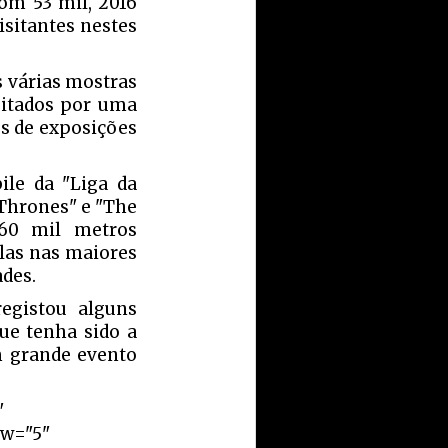
com 53 mil, 2016
isitantes nestes
 várias mostras
sitados por uma
os de exposições
ile da "Liga da
 Thrones" e "The
 60 mil metros
ilas nas maiores
ades.
egistou alguns
ue tenha sido a
m grande evento
"
ow="5"