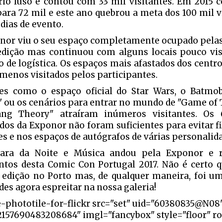
ório luso e contou com 33 mil visitantes. Em 2015 
para 72 mil e este ano quebrou a meta dos 100 mil v
dias de evento.
nor viu o seu espaço completamente ocupado pelas
edição mas continuou com alguns locais pouco vi
o de logística. Os espaços mais afastados dos centr
menos visitados pelos participantes.
es como o espaço oficial do Star Wars, o Batmob
a" ou os cenários para entrar no mundo de "Game of
ang Theory" atraíram inúmeros visitantes. Os
dos da Exponor não foram suficientes para evitar f
es e nos espaços de autógrafos de várias personalid
ara da Noite e Música andou pela Exponor e r
os desta Comic Con Portugal 2017. Não é certo q
 edição no Porto mas, de qualquer maneira, foi u
des agora espreitar na nossa galeria!
e-phototile-for-flickr src="set" uid="60380835@N08
2157690483208684" imgl="fancybox" style="floor" r