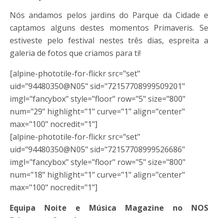
Nós andamos pelos jardins do Parque da Cidade e
captamos alguns destes momentos Primaveris. Se
estiveste pelo festival nestes três dias, espreita a
galeria de fotos que criamos para ti!
[alpine-phototile-for-flickr src="set"
uid="94480350@N05" sid="72157708999509201"
imgl="fancybox" style="floor" row="5" size="800"
num="29" highlight="1" curve="1" align="center"
max="100" nocredit="1"]
[alpine-phototile-for-flickr src="set"
uid="94480350@N05" sid="72157708999526686"
imgl="fancybox" style="floor" row="5" size="800"
num="18" highlight="1" curve="1" align="center"
max="100" nocredit="1"]
Equipa Noite e Música Magazine no NOS