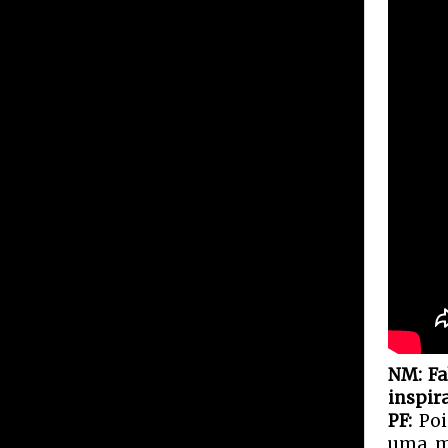
NM: Fa
inspir
PF:
Poi
uma mú