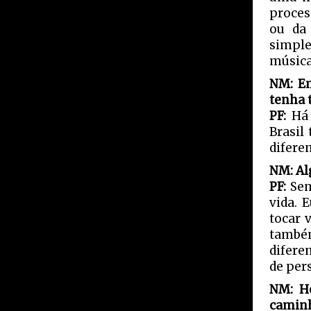
proces
ou da
simple
música
NM: Em
tenha 
PF:
Há 
Brasil
diferen
NM: Al
PF:
Sem
vida. 
tocar 
també
difere
de per
NM: H
caminh