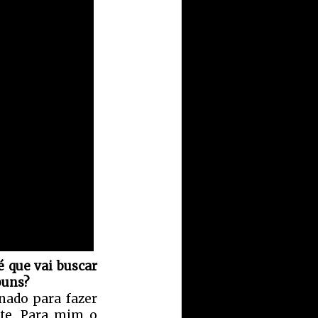
 que vai buscar
buns?
onado para fazer
ste. Para mim o