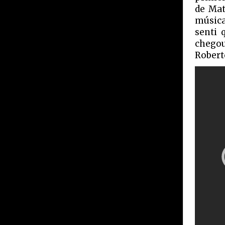
de Mat
música
senti 
chegou
Robert