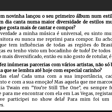
m novinha lançou o seu primeiro álbum num esti
m dia canta numa maior diversidade de estilos mus
 que gosta mais de cantar e compor?
verdade a minha música é universal, eu sinto mu
itora eu nunca me reprimi para compor. Eu ach
ue tem influências de todas as regiões do Brasi
as eu tenho visto um bocadinho de tudo! De todos
o mais diversificado, então eu não gosto de rotular, 
 fez inúmeras parcerias com vários artistas, não só b
la que se lembra até hoje com especial carinho?
das elas! Cada uma com a sua importância, c
o e com a sua emoção! Mas aquela que me marco
ia Twain em "You’re Still The One", eu sempre fu
e para me encontrar com ela em Las Vegas, regista
sive participei no show dela! Para mim foi u
s.