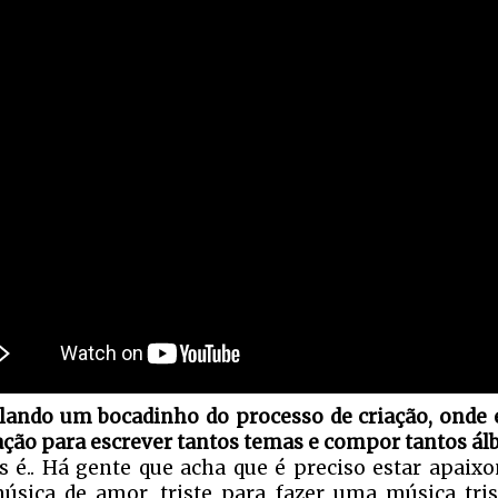
lando um bocadinho do processo de criação, onde é
ação para escrever tantos temas e compor tantos ál
s é.. Há gente que acha que é preciso estar apaix
sica de amor, triste para fazer uma música tri