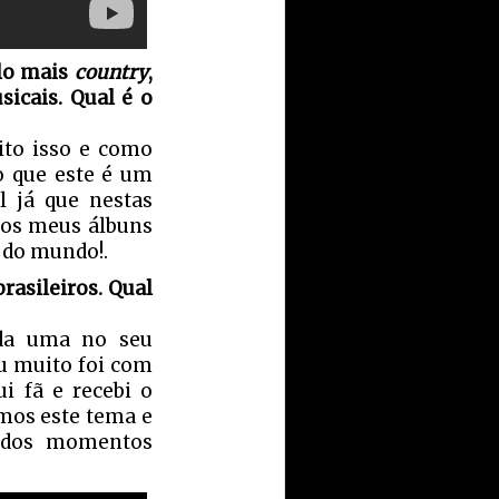
lo mais
country
,
icais. Qual é o
ito isso e como
o que este é um
l já que nestas
 os meus álbuns
é do mundo!.
rasileiros. Qual
ada uma no seu
u muito foi com
i fã e recebi o
mos este tema e
m dos momentos