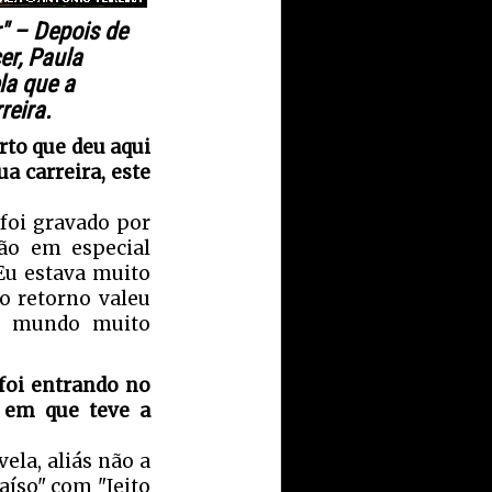
r" – Depois de
er, Paula
la que a
reira.
rto que deu aqui
a carreira, este
foi gravado por
ão em especial
Eu estava muito
 o retorno valeu
do mundo muito
foi entrando no
em que teve a
la, aliás não a
íso" com "Jeito