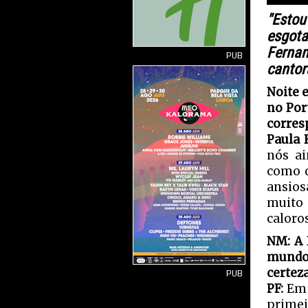
"Estou
esgota
Fernan
PUB
cantor
Noite 
no Por
corres
Paula 
nós a
como q
ansios
muito
caloros
NM: A 
mundo
certez
PUB
PF:
Em 
primei