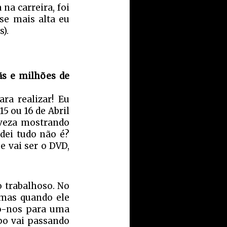
na carreira, foi
se mais alta eu
).
ãs e milhões de
ra realizar! Eu
5 ou 16 de Abril
eveza mostrando
dei tudo não é?
 vai ser o DVD,
to trabalhoso. No
 mas quando ele
mo-nos para uma
po vai passando