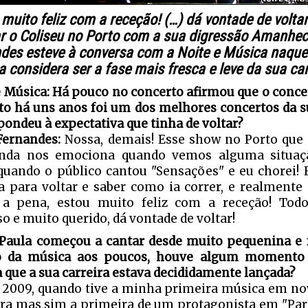
 muito feliz com a receção! (…) dá vontade de volta
r o Coliseu no Porto com a sua digressão Amanhec
des esteve à conversa com a Noite e Música naque
a considera ser a fase mais fresca e leve da sua car
e Música: Há pouco no concerto afirmou que o conce
to há uns anos foi um dos melhores concertos da su
pondeu à expectativa que tinha de voltar?
Fernandes:
Nossa, demais! Esse show no Porto que 
inda nos emociona quando vemos alguma situaç
uando o público cantou "Sensações" e eu chorei! 
a para voltar e saber como ia correr, e realmente
 a pena, estou muito feliz com a receção! To
o e muito querido, dá vontade de voltar!
Paula começou a cantar desde muito pequenina e 
 da música aos poucos, houve algum momento 
a que a sua carreira estava decididamente lançada?
2009, quando tive a minha primeira música em nove
ra mas sim a primeira de um protagonista em "Para