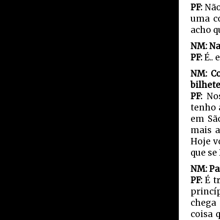
PF:
Não
uma co
acho q
NM: Na
PF:
É..
NM: Co
bilhete
PF:
No
tenho 
em São
mais a
Hoje v
que se
NM: Pa
PF:
É t
princí
chega 
coisa 