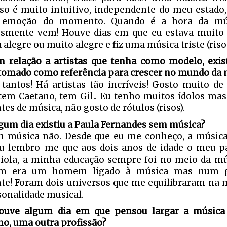
so é muito intuitivo, independente do meu estad
 emoção do momento. Quando é a hora da mús
smente vem! Houve dias em que eu estava muito t
 alegre ou muito alegre e fiz uma música triste (ris
 relação a artistas que tenha como modelo, exi
tomado como referência para crescer no mundo da 
tantos! Há artistas tão incríveis! Gosto muito de
 tem Caetano, tem Gil.. Eu tenho muitos ídolos ma
tes de música, não gosto de rótulos (risos).
gum dia existiu a Paula Fernandes sem música?
 música não. Desde que eu me conheço, a músic
Eu lembro-me que aos dois anos de idade o meu pa
viola, a minha educação sempre foi no meio da mú
m era um homem ligado à música mas num g
nte! Foram dois universos que me equilibraram na
sonalidade musical.
ouve algum dia em que pensou largar a música 
o, uma outra profissão?