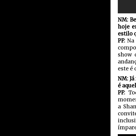
NM: Be
hoje e
estilo
PF:
Na 
compos
show q
andanç
este é 
NM: Já
é aque
PF:
To
moment
a Shan
convit
inclu
ímpare