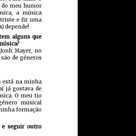
o, do meu humor
ica, a música
riste e fiz uma
os) depende!
stem alguns que
música?
 Jonh Mayer, no
s são de géneros
a está na minha
i já gostava de
sica. O meu tio
énero musical
 minha formação
e seguir outro