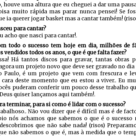
, houve uma altura que eu cheguei a dar uma pausa 
isa muito rápida mas parar nunca pensei! Se fos
ue ia querer jogar basket mas a cantar também! (risos
sceu para cantar?
 eu acho que nasci para cantar!.
m todo o sucesso tem hoje em dia, milhões de f
s vendidos todos os anos, o que é que falta fazer?
ssa! Há tantos discos para gravar, tantas obras pa
agora um projeto novo que deve ser gravado no dia 1
 Paulo, é um projeto que vem com frescura e l
 cara deste momento que eu estou a viver.. Eu mu
ocês puderam conferir um pouco desse trabalho que
 Deus quiser lançamos aqui também!.
ra terminar, para si como é lidar com o sucesso?
rabalhoso.. Não vou dizer que é difícil mas é de fac
pio nós achamos que sabemos o que é o sucesso
descobrimos que não sabe nada! (risos) Prepara
que não sabemos o que é, mas à medida que o tem