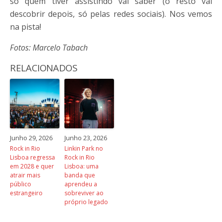
só quem tiver assistindo vai saber (o resto vai
descobrir depois, só pelas redes sociais). Nos vemos
na pista!
Fotos: Marcelo Tabach
RELACIONADOS
Junho 29, 2026
Junho 23, 2026
Rock in Rio
Linkin Park no
Lisboa regressa
Rock in Rio
em 2028 e quer
Lisboa: uma
atrair mais
banda que
público
aprendeu a
estrangeiro
sobreviver ao
próprio legado