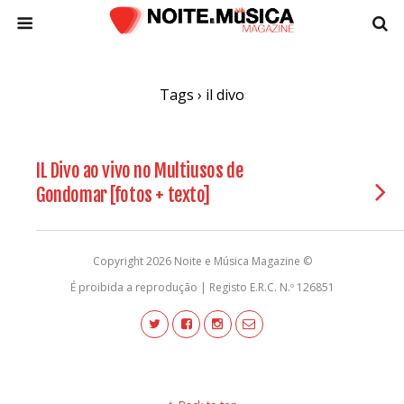
Tags › il divo
IL Divo ao vivo no Multiusos de
Gondomar [fotos + texto]
Copyright 2026 Noite e Música Magazine ©
É proibida a reprodução | Registo E.R.C. N.º 126851