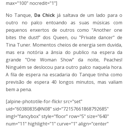
max="100" nocredit="1"]
No Tanque,
Da Chick
já saltava de um lado para o
outro no palco entoando as suas músicas com
pequenos enxertos de outros como "Another one
bites the dust!" dos Queen, ou "Private dancer" de
Tina Tuner. Momentos cheios de energia sem duvida,
mas era notória a ânsia do publico na espera da
grande "One Woman Show" da noite, Peaches!
Ninguém se deslocou para outro palco naquela hora.
A fila de espera na escadaria do Tanque tinha como
previsão de espera 40 longos minutos, mas valiam
bem a pena.
[alpine-phototile-for-flickr src="set"
uid="60380835@N08" sid="72157661868792685"
imgl="fancybox" style="floor" row="5" size="640"
num="11" highlight="1" curve="1" align="center"