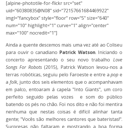
[alpine-phototile-for-flickr src="set"
uid="60380835@N08" sid="72157661684469922"
imgl="fancybox" style="floor" row="5" size="640"
num="10" highlight="1" curve="1" align="center"
max="100" nocredit="1"]
Ainda a quente descemos mais uma vez até ao Coliseu
para ouvir o canadiano
Patrick Watson
. Iniciando o
concerto apresentando o seu novo trabalho
Love
Songs For Robots
(2015), Patrick Watson levou-nos a
terras robóticas, seguiu pelo Faroeste e entre a
pop
e
a
folk
, junto dos seis elementos que o acompanhavam
em palco, entoaram á capela "Into Giants", um coro
perfeito seguido pelas vozes e som do público
batendo os pés no chão. Foi nos dito e não foi mentira
nenhuma que nestas coisas é difícil alinhar tanta
gente; "Vocês são melhores cantores que bateristas!".
Surpresas não faltaram e mostrando a boa forma