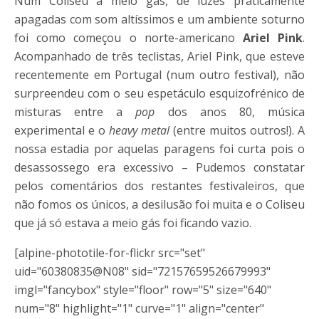
Num Coliseu a meio gás, de luzes praticamente
apagadas com som altíssimos e um ambiente soturno
foi como começou o norte-americano
Ariel Pink
.
Acompanhado de três teclistas, Ariel Pink, que esteve
recentemente em Portugal (num outro festival), não
surpreendeu com o seu espetáculo esquizofrénico de
misturas entre a
pop
dos anos 80, música
experimental e o
heavy metal
(entre muitos outros!). A
nossa estadia por aquelas paragens foi curta pois o
desassossego era excessivo – Pudemos constatar
pelos comentários dos restantes festivaleiros, que
não fomos os únicos, a desilusão foi muita e o Coliseu
que já só estava a meio gás foi ficando vazio.
[alpine-phototile-for-flickr src="set"
uid="60380835@N08" sid="72157659526679993"
imgl="fancybox" style="floor" row="5" size="640"
num="8" highlight="1" curve="1" align="center"