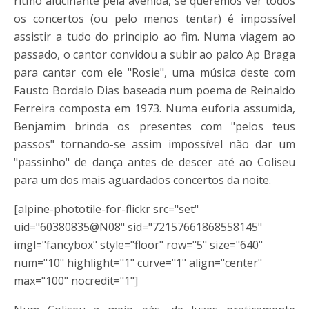
ritmo alucinante pela avenida, se queremos ver todos
os concertos (ou pelo menos tentar) é impossível
assistir a tudo do principio ao fim. Numa viagem ao
passado, o cantor convidou a subir ao palco Ap Braga
para cantar com ele "Rosie", uma música deste com
Fausto Bordalo Dias baseada num poema de Reinaldo
Ferreira composta em 1973. Numa euforia assumida,
Benjamim brinda os presentes com "pelos teus
passos" tornando-se assim impossível não dar um
"passinho" de dança antes de descer até ao Coliseu
para um dos mais aguardados concertos da noite.
[alpine-phototile-for-flickr src="set"
uid="60380835@N08" sid="72157661868558145"
imgl="fancybox" style="floor" row="5" size="640"
num="10" highlight="1" curve="1" align="center"
max="100" nocredit="1"]