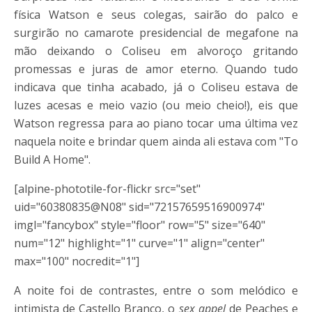
física Watson e seus colegas, sairão do palco e
surgirão no camarote presidencial de megafone na
mão deixando o Coliseu em alvoroço gritando
promessas e juras de amor eterno. Quando tudo
indicava que tinha acabado, já o Coliseu estava de
luzes acesas e meio vazio (ou meio cheio!), eis que
Watson regressa para ao piano tocar uma última vez
naquela noite e brindar quem ainda ali estava com "To
Build A Home".
[alpine-phototile-for-flickr src="set"
uid="60380835@N08" sid="72157659516900974"
imgl="fancybox" style="floor" row="5" size="640"
num="12" highlight="1" curve="1" align="center"
max="100" nocredit="1"]
A noite foi de contrastes, entre o som melódico e
intimista de Castello Branco, o
sex appel
de Peaches e