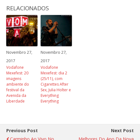
RELACIONADOS
Novembro 27,
Novembro 27,
2017
2017
Vodafone
Vodafone
Mexefest: 20
Mexefest: dia 2
imagens
(25/11), com
ambiente do
Cigarettes After
festival da
Sex, Julia Holter e
Avenida da
Everything
Liberdade
Everything
Previous Post
Next Post
Carminho Ao Vivo No
Melhores Do Ano Da Nova