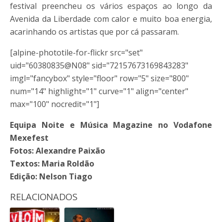
festival preencheu os vários espaços ao longo da
Avenida da Liberdade com calor e muito boa energia,
acarinhando os artistas que por cá passaram.
[alpine-phototile-for-flickr src="set"
uid="60380835@N08" sid="72157673169843283"
imgl="fancybox" style="floor" row="5" size="800"
num="14" highlight="1" curve="1" align="center"
max="100" nocredit="1"]
Equipa Noite e Música Magazine no Vodafone
Mexefest
Fotos: Alexandre Paixão
Textos: Maria Roldão
Edição: Nelson Tiago
RELACIONADOS