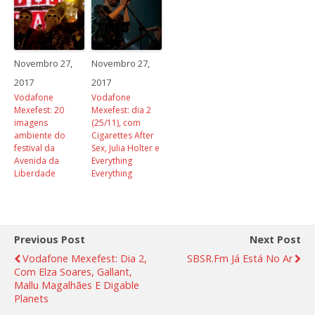
Novembro 27,
Novembro 27,
2017
2017
Vodafone
Vodafone
Mexefest: 20
Mexefest: dia 2
imagens
(25/11), com
ambiente do
Cigarettes After
festival da
Sex, Julia Holter e
Avenida da
Everything
Liberdade
Everything
Previous Post
Next Post
Vodafone Mexefest: Dia 2,
SBSR.fm Já Está No Ar
Com Elza Soares, Gallant,
Mallu Magalhães E Digable
Planets