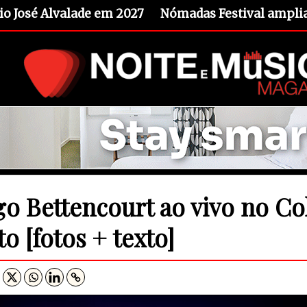
io José Alvalade em 2027
Nómadas Festival amplia 
go Bettencourt ao vivo no Co
o [fotos + texto]