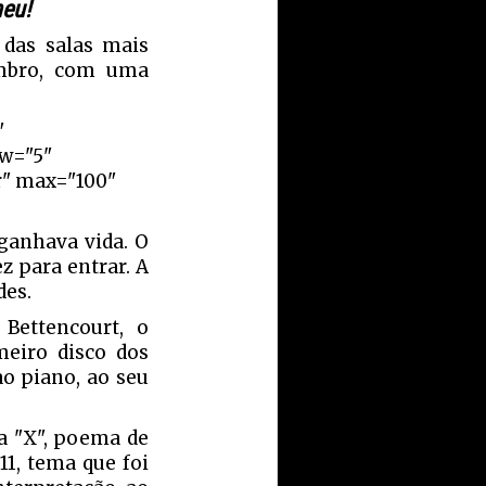
heu!
 das salas mais
embro, com uma
"
ow="5"
r" max="100"
ganhava vida. O
z para entrar. A
des.
Bettencourt, o
meiro disco dos
ao piano, ao seu
ca "X", poema de
011, tema que foi