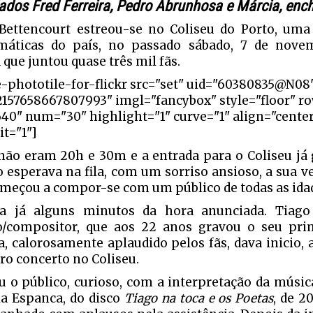
ados Fred Ferreira, Pedro Abrunhosa e Márcia, enc
Bettencourt estreou-se no Coliseu do Porto, uma
máticas do país, no passado sábado, 7 de nov
 que juntou quase três mil fãs.
e-phototile-for-flickr src="set" uid="60380835@N08
2157658667807993" imgl="fancybox" style="floor" r
640" num="30" highlight="1" curve="1" align="cente
it="1"]
não eram 20h e 30m e a entrada para o Coliseu já 
o esperava na fila, com um sorriso ansioso, a sua ve
omeçou a compor-se com um público de todas as ida
a já alguns minutos da hora anunciada. Tiago 
/compositor, que aos 22 anos gravou o seu pri
a, calorosamente aplaudido pelos fãs, dava inicio, 
ro concerto no Coliseu.
u o público, curioso, com a interpretação da músi
la Espanca, do disco
Tiago na toca e os Poetas
, de 2