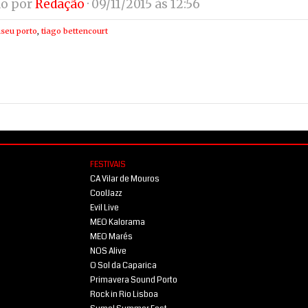
do por
Redação
· 09/11/2015 às 12:56
iseu porto
,
tiago bettencourt
FESTIVAIS
CA Vilar de Mouros
CoolJazz
Evil Live
MEO Kalorama
MEO Marés
NOS Alive
O Sol da Caparica
Primavera Sound Porto
Rock in Rio Lisboa