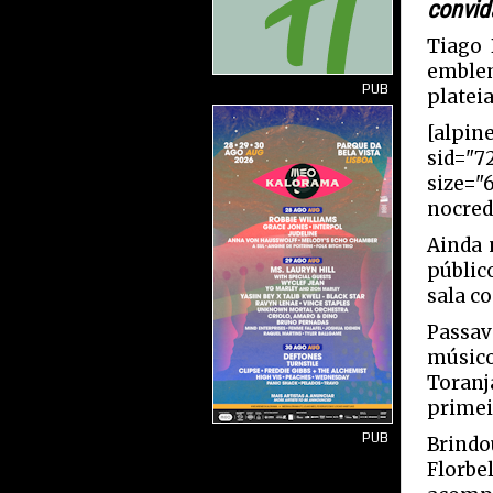
convid
Tiago 
emble
PUB
plateia
[alpin
sid="7
size="
nocred
Ainda 
públic
sala c
Passav
músico
Toranj
primei
PUB
Brindo
Florbe