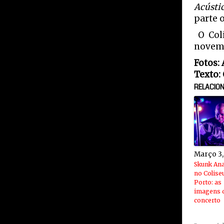
Acústi
parte 
O Coli
novem
Fotos:
Texto:
RELACIO
Março 3,
Skunk An
no Colise
Porto: as
imagens 
concerto