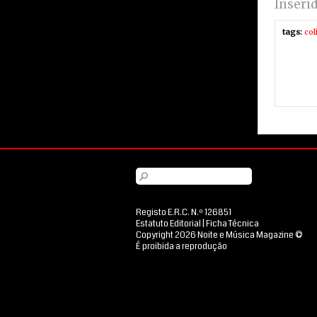
Inseri
tags:
col
Registo E.R.C. N.º 126851
Estatuto Editorial
|
Ficha Técnica
Copyright 2026 Noite e Música Magazine ©
É proibida a reprodução