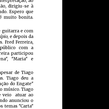
terpretação, ao
o, dirigiu-se à
indo. Espero que
é muito bonita.
e guitarra e com
ípio
, e depois da
 Fred Ferreira,
 público com a
reira participou
a", "Maria" e
apesar de Tiago
as. Tiago deu a
nção do Engate"
 o músico. Tiago
e veio atuar ao
ando anunciou o
s temas "Carta"