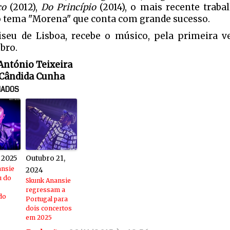
co
(2012),
Do Princípio
(2014), o mais recente traba
o tema "Morena" que conta com grande sucesso.
seu de Lisboa, recebe o músico, pela primeira ve
bro.
 António Teixeira
 Cândida Cunha
NADOS
 2025
Outubro 21,
ansie
2024
u do
Skunk Anansie
regressam a
do
Portugal para
dois concertos
em 2025