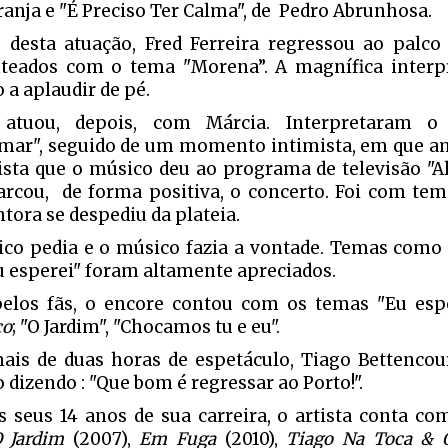
ranja e "É Preciso Ter Calma", de Pedro Abrunhosa.
 desta atuação, Fred Ferreira regressou ao palco
teados com o tema "Morena”. A magnífica interp
 a aplaudir de pé.
 atuou, depois, com Márcia. Interpretaram 
mar", seguido de um momento intimista, em que a
ista que o músico deu ao programa de televisão "Al
rcou, de forma positiva, o concerto. Foi com tema
tora se despediu da plateia.
ico pedia e o músico fazia a vontade. Temas como 
"Eu esperei" foram altamente apreciados.
pelos fãs, o encore contou com os temas "Eu esp
co
; "O Jardim", "Chocamos tu e eu".
is de duas horas de espetáculo, Tiago Bettencou
 dizendo : "Que bom é regressar ao Porto!".
 seus 14 anos de sua carreira, o artista conta co
 Jardim
(2007),
Em Fuga
(2010),
Tiago Na Toca & 