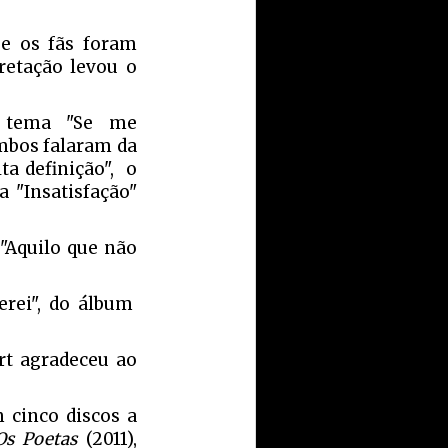
 e os fãs foram
retação levou o
o tema "Se me
mbos falaram da
ta definição", o
 "Insatisfação"
"Aquilo que não
erei", do álbum
rt agradeceu ao
m cinco discos a
Os Poetas
(2011),