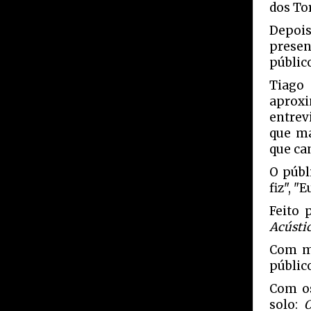
dos To
Depois
presen
público
Tiago
aproxi
entrev
que ma
que can
O públ
fiz", 
Feito 
Acústi
Com ma
público
Com os
solo:
O