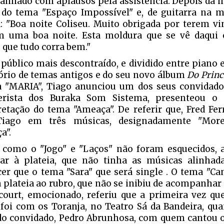
nhado com aplausos pela assistência. Depois da in
 do tema "Espaço Impossível" e, de guitarra na mã
a: "Boa noite Coliseu. Muito obrigada por terem v
 uma boa noite. Esta moldura que se vê daqui 
 que tudo corra bem."
público mais descontraído, e dividido entre piano 
ório de temas antigos e do seu novo álbum
Do Princ
 "MARIA", Tiago anunciou um dos seus convidados.
terista dos Buraka Som Sistema, presenteou o
retação do tema "Ameaça". De referir que, Fred Fer
iago em três músicas, designadamente "Moren
a".
como o "Jogo" e "Laços" não foram esquecidos, 
tar à plateia, que não tinha as músicas alinhad
er que o tema "Sara" que será single . O tema "Ca
a plateia ao rubro, que não se inibiu de acompanhar
court, emocionado, referiu que a primeira vez qu
foi com os Toranja, no Teatro Sá da Bandeira, qu
o convidado, Pedro Abrunhosa, com quem cantou o