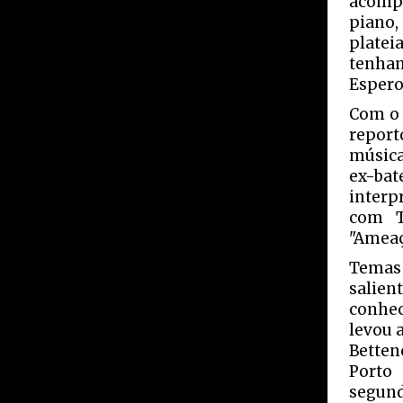
acompa
piano,
platei
tenham
Espero
Com o 
report
música
ex-ba
interp
com T
"Ameaç
Temas 
salien
conhec
levou 
Betten
Porto 
segund