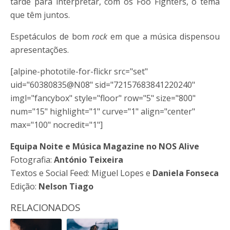
tarde para interpretar, com os Foo Fighters, o tema
que têm juntos.
Espetáculos de bom
rock
em que a música dispensou
apresentações.
[alpine-phototile-for-flickr src="set"
uid="60380835@N08" sid="72157683841220240"
imgl="fancybox" style="floor" row="5" size="800"
num="15" highlight="1" curve="1" align="center"
max="100" nocredit="1"]
Equipa Noite e Música Magazine no NOS Alive
Fotografia:
António Teixeira
Textos e Social Feed: Miguel Lopes e
Daniela Fonseca
Edição:
Nelson Tiago
RELACIONADOS