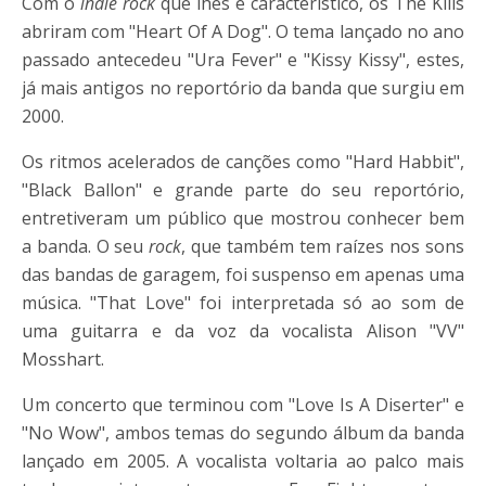
Com o
indie rock
que lhes é característico, os The Kills
abriram com "Heart Of A Dog". O tema lançado no ano
passado antecedeu "Ura Fever" e "Kissy Kissy", estes,
já mais antigos no reportório da banda que surgiu em
2000.
Os ritmos acelerados de canções como "Hard Habbit",
"Black Ballon" e grande parte do seu reportório,
entretiveram um público que mostrou conhecer bem
a banda. O seu
rock
, que também tem raízes nos sons
das bandas de garagem, foi suspenso em apenas uma
música. "That Love" foi interpretada só ao som de
uma guitarra e da voz da vocalista Alison "VV"
Mosshart.
Um concerto que terminou com "Love Is A Diserter" e
"No Wow", ambos temas do segundo álbum da banda
lançado em 2005. A vocalista voltaria ao palco mais