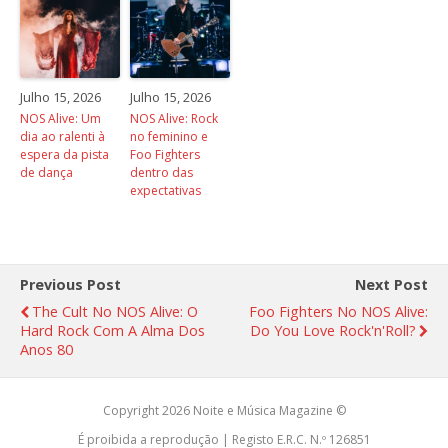
Julho 15, 2026
Julho 15, 2026
NOS Alive: Um
NOS Alive: Rock
dia ao ralenti à
no feminino e
espera da pista
Foo Fighters
de dança
dentro das
expectativas
Previous Post
Next Post
The Cult No NOS Alive: O
Foo Fighters No NOS Alive:
Hard Rock Com A Alma Dos
Do You Love Rock'n'Roll?
Anos 80
Copyright 2026 Noite e Música Magazine ©
É proibida a reprodução | Registo E.R.C. N.º 126851