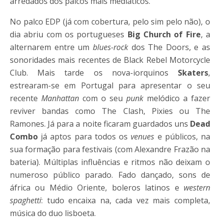
arredados dos palcos mais mediáticos.
No palco EDP (já com cobertura, pelo sim pelo não), o
dia abriu com os portugueses
Big Church of Fire
, a
alternarem entre um
blues-rock
dos The Doors, e as
sonoridades mais recentes de Black Rebel Motorcycle
Club. Mais tarde os nova-iorquinos
Skaters
,
estrearam-se em Portugal para apresentar o seu
recente
Manhattan
com o seu
punk
melódico a fazer
reviver bandas como The Clash, Pixies ou The
Ramones. Já para a noite ficaram guardados uns
Dead
Combo
já aptos para todos os
venues
e públicos, na
sua formação para festivais (com Alexandre Frazão na
bateria). Múltiplas influências e ritmos não deixam o
numeroso público parado. Fado dançado, sons de
áfrica ou Médio Oriente, boleros latinos e
western
spaghetti
: tudo encaixa na, cada vez mais completa,
música do duo lisboeta.