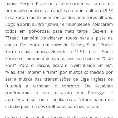
banda Sérgio Pizzorno a alternarem na tarefa de
puxar pelo público, as canções do último álbum
48:13
encaixaram muito bem com as dos anteriores álbuns.
Logo a abrir, a
intro
"(shiva)" e "Bumblebee" colocaram
todos em polvorosa, para mais tarde "Eez-eh" e
"Treat" também convidarem todos para a pista de
dança. Por entre um
cover
de Fatboy Slim ("Praise
You") colada impecavelmente a "L.S.F. (Lost Souls
Forever)", ninguém deixou os pés no chão em "Club
Foot". Para o
encore
, ficaram "Switchblade Smiles",
"Vlad, the Impire" e "Fire" (por muitos conhecido por
ser a música das transmissões de Liga Inglesa de
futebol) a terminar o concerto. Os Kasabian
confirmaram o seu estatuto em Portugal e
apresentam-se como candidatos a futura banda de
estádio pois refrões orelhudos não lhes faltam.
Como balanço final, o festival deste ano apostou em