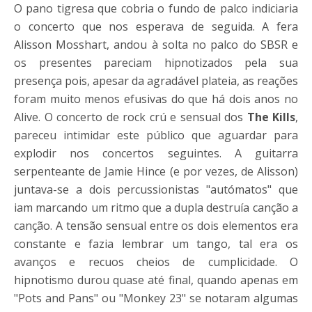
O pano tigresa que cobria o fundo de palco indiciaria
o concerto que nos esperava de seguida. A fera
Alisson Mosshart, andou à solta no palco do SBSR e
os presentes pareciam hipnotizados pela sua
presença pois, apesar da agradável plateia, as reações
foram muito menos efusivas do que há dois anos no
Alive. O concerto de rock crú e sensual dos
The Kills
,
pareceu intimidar este público que aguardar para
explodir nos concertos seguintes. A guitarra
serpenteante de Jamie Hince (e por vezes, de Alisson)
juntava-se a dois percussionistas "autómatos" que
iam marcando um ritmo que a dupla destruía canção a
canção. A tensão sensual entre os dois elementos era
constante e fazia lembrar um tango, tal era os
avanços e recuos cheios de cumplicidade. O
hipnotismo durou quase até final, quando apenas em
"Pots and Pans" ou "Monkey 23" se notaram algumas