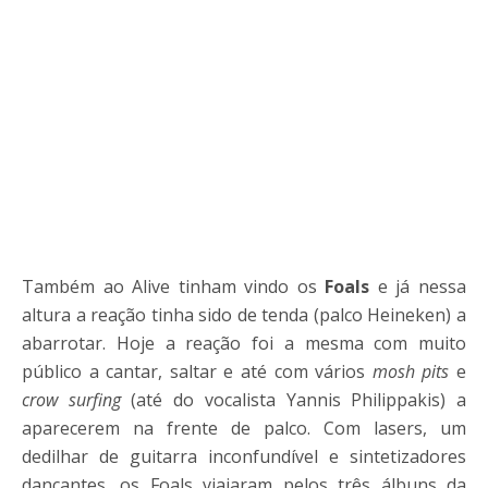
Também ao Alive tinham vindo os
Foals
e já nessa
altura a reação tinha sido de tenda (palco Heineken) a
abarrotar. Hoje a reação foi a mesma com muito
público a cantar, saltar e até com vários
mosh pits
e
crow surfing
(até do vocalista Yannis Philippakis) a
aparecerem na frente de palco. Com lasers, um
dedilhar de guitarra inconfundível e sintetizadores
dançantes, os Foals viajaram pelos três álbuns da