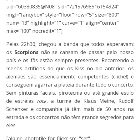
uid="60380835@N08" sid="72157698516154324"
imgl="fancybox" style="floor" row="5" size="800"
num="13" highlight="1" curve="1" align="center"
max="100" nocredit="1"]
Pelas 22h30, chegou a banda que todos esperavam:
os
Scorpions
não se cansam de passar pelo nosso
país e os fãs estão sempre presentes. Recorrendo a
menos artifícios do que os Kiss no dia anterior, os
alemães são essencialmente competentes (cliché!) e
conseguem agarrar a plateia durante todo o concerto.
Sem pinturas faciais, pirotecnia ou até grande estilo
de estrelas
rock
, a turma de Klaus Meine, Rudolf
Schenker e companhia já têm mais de 50 anos na
estrada e os concertos não têm grande segredos para
eles.
[alpine-phototile-for-flickr src="set"