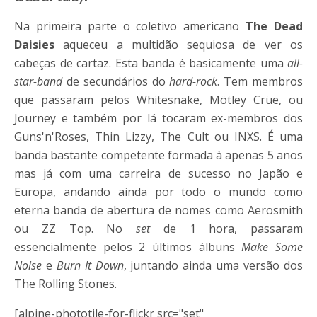
Na primeira parte o coletivo americano
The Dead
Daisies
aqueceu a multidão sequiosa de ver os
cabeças de cartaz. Esta banda é basicamente uma
all-
star-band
de secundários do
hard-rock
. Tem membros
que passaram pelos Whitesnake, Mötley Crüe, ou
Journey e também por lá tocaram ex-membros dos
Guns'n'Roses, Thin Lizzy, The Cult ou INXS. É uma
banda bastante competente formada à apenas 5 anos
mas já com uma carreira de sucesso no Japão e
Europa, andando ainda por todo o mundo como
eterna banda de abertura de nomes como Aerosmith
ou ZZ Top. No
set
de 1 hora, passaram
essencialmente pelos 2 últimos álbuns
Make Some
Noise
e
Burn It Down
, juntando ainda uma versão dos
The Rolling Stones.
[alpine-phototile-for-flickr src="set"