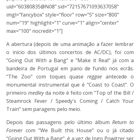
uid="60380835@N08" sid="72157671093637058"
imgl="fancybox" style="floor" row="5" size="800"
num="19" highlight="1" curve="1" align="center"
max="100" nocredit="1"]
A abertura (depois de uma animação a fazer lembrar
o início dos últimos concertos de AC/DC), foi com
"Going Out With a Bang" e "Make it Real" já com a
bandeira de Portugal em pano de fundo nos ecrãs.
"The Zoo" com toques quase
reggae
antecede o
monumental instrumental que é "Coast to Coast". O
primeiro
medley
da noite é feito com "Top of the Bill /
Steamrock Fever / Speedy's Coming / Catch Your
Train" sem paragens pelo meio.
Depois das passagens pelo último álbum
Return to
Forever
com "We Built this House" ou o já citado
“Going Out With a Bang", é a vez de Ingo Powitzer ser