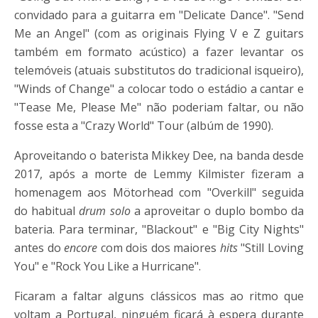
convidado para a guitarra em "Delicate Dance". "Send
Me an Angel" (com as originais Flying V e Z guitars
também em formato acústico) a fazer levantar os
telemóveis (atuais substitutos do tradicional isqueiro),
"Winds of Change" a colocar todo o estádio a cantar e
"Tease Me, Please Me" não poderiam faltar, ou não
fosse esta a "Crazy World" Tour (albúm de 1990).
Aproveitando o baterista Mikkey Dee, na banda desde
2017, após a morte de Lemmy Kilmister fizeram a
homenagem aos Mötorhead com "Overkill" seguida
do habitual
drum solo
a aproveitar o duplo bombo da
bateria. Para terminar, "Blackout" e "Big City Nights"
antes do
encore
com dois dos maiores
hits
"Still Loving
You" e "Rock You Like a Hurricane".
Ficaram a faltar alguns clássicos mas ao ritmo que
voltam a Portugal, ninguém ficará à espera durante