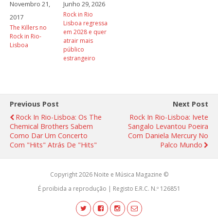
Novembro 21,
Junho 29, 2026
Rock in Rio
2017
Lisboa regressa
The Killers no
em 2028 e quer
Rock in Rio-
atrair mais
Lisboa
público
estrangeiro
Previous Post
Next Post
Rock In Rio-Lisboa: Os The
Rock In Rio-Lisboa: Ivete
Chemical Brothers Sabem
Sangalo Levantou Poeira
Como Dar Um Concerto
Com Daniela Mercury No
Com "hits" Atrás De "hits"
Palco Mundo
Copyright 2026 Noite e Música Magazine ©
É proibida a reprodução | Registo E.R.C. N.º 126851