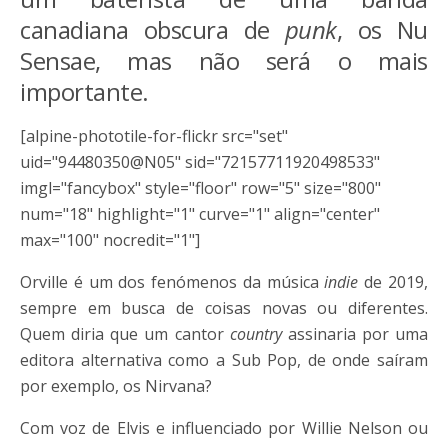
canadiana obscura de
punk
, os Nu
Sensae, mas não será o mais
importante.
[alpine-phototile-for-flickr src="set"
uid="94480350@N05" sid="72157711920498533"
imgl="fancybox" style="floor" row="5" size="800"
num="18" highlight="1" curve="1" align="center"
max="100" nocredit="1"]
Orville é um dos fenómenos da música
indie
de 2019,
sempre em busca de coisas novas ou diferentes.
Quem diria que um cantor
country
assinaria por uma
editora alternativa como a Sub Pop, de onde saíram
por exemplo, os Nirvana?
Com voz de Elvis e influenciado por Willie Nelson ou