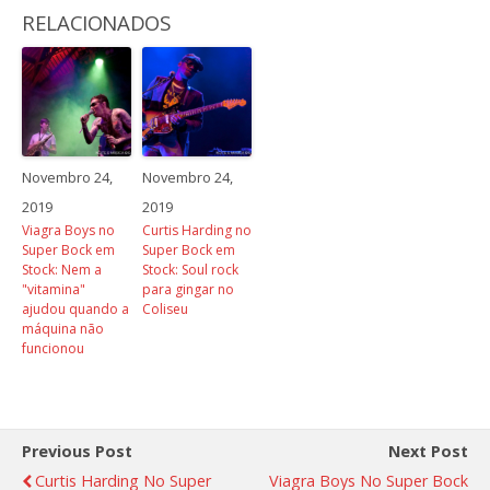
RELACIONADOS
Novembro 24,
Novembro 24,
2019
2019
Viagra Boys no
Curtis Harding no
Super Bock em
Super Bock em
Stock: Nem a
Stock: Soul rock
"vitamina"
para gingar no
ajudou quando a
Coliseu
máquina não
funcionou
Previous Post
Next Post
Curtis Harding No Super
Viagra Boys No Super Bock