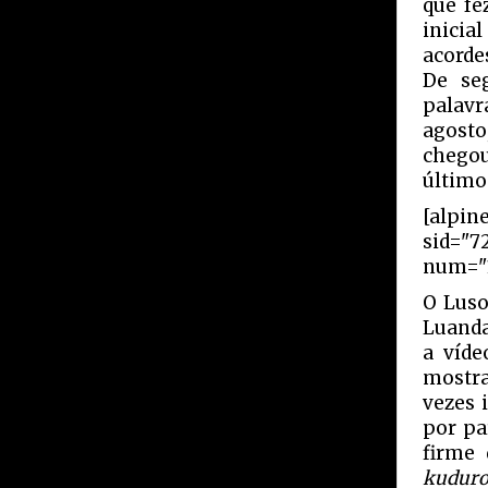
que fe
inicia
acorde
De se
palavr
agosto
chegou
último
[alpin
sid="7
num="1
O Luso
Luanda
a víde
mostra
vezes 
por pa
firme
kudur