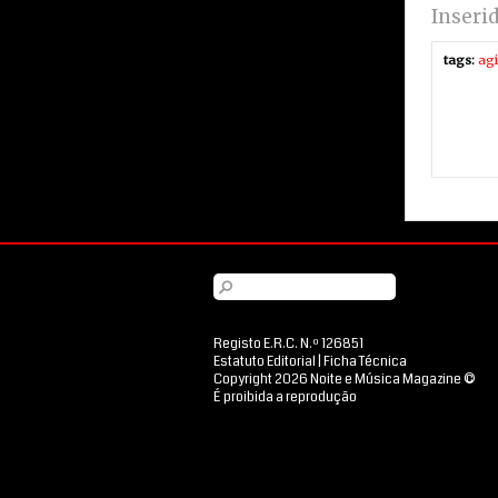
Inseri
tags:
agi
Registo E.R.C. N.º 126851
Estatuto Editorial
|
Ficha Técnica
Copyright 2026 Noite e Música Magazine ©
É proibida a reprodução