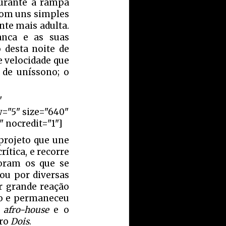
durante a rampa
 com uns simples
nte mais adulta.
anca e as suas
 desta noite de
e velocidade que
de uníssono; o
"
w="5" size="640"
 nocredit="1"]
projeto que une
ítica, e recorre
foram os que se
ou por diversas
r grande reação
mo e permaneceu
o
afro-house
e o
ero
Dois
.