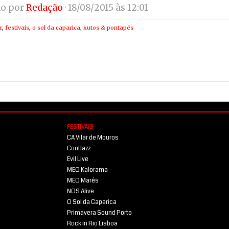
do por
Redação
· 18/08/2015 às 12:01
r
,
festivais
,
o sol da caparica
,
xutos & pontapés
FESTIVAIS
CA Vilar de Mouros
CoolJazz
Evil Live
MEO Kalorama
MEO Marés
NOS Alive
O Sol da Caparica
Primavera Sound Porto
Rock in Rio Lisboa