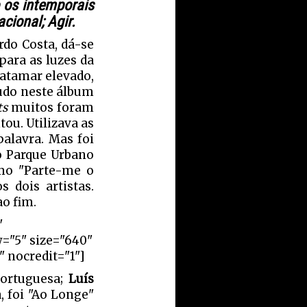
 os intemporais
cional; Agir.
do Costa, dá-se
para as luzes da
patamar elevado,
tudo neste álbum
ts
muitos foram
ou. Utilizava as
alavra. Mas foi
o Parque Urbano
omo "Parte-me o
 dois artistas.
ao fim.
"
w="5" size="640"
 nocredit="1"]
portuguesa;
Luís
, foi "Ao Longe"