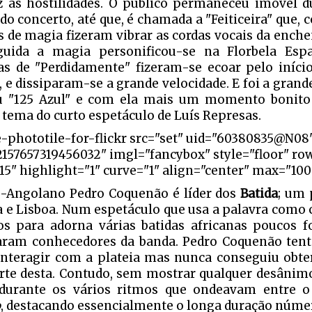
z as hostilidades. O público permaneceu imóvel 
l do concerto, até que, é chamada a "Feiticeira" que,
s de magia fizeram vibrar as cordas vocais da enche
guida a magia personificou-se na Florbela Esp
as de "Perdidamente" fizeram-se ecoar pelo início
, e dissiparam-se a grande velocidade. E foi a grand
 "125 Azul" e com ela mais um momento bonito 
 tema do curto espetáculo de Luís Represas.
e-phototile-for-flickr src="set" uid="60380835@N08
2157657319456032" imgl="fancybox" style="floor" ro
5" highlight="1" curve="1" align="center" max="100"
-Angolano Pedro Coquenão é líder dos
Batida
; um 
 e Lisboa. Num espetáculo que usa a palavra como cr
os para adorna várias batidas africanas poucos 
ram conhecedores da banda. Pedro Coquenão tent
interagir com a plateia mas nunca conseguiu obte
rte desta. Contudo, sem mostrar qualquer desâni
 durante os vários ritmos que ondeavam entre 
o
, destacando essencialmente o longa duração núm