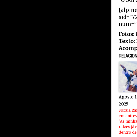
"O Sol 
[alpin
sid="7
num="2
Fotos:
Texto:
Acompa
RELACIO
Agosto 1
2025
Soraia R
em entrev
"As minh
raízes já 
dentro d