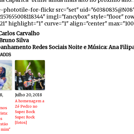
da Caparica" brilhe ainda mais alto no próximo ano. 
e-phototile-for-flickr src="set" uid="60380835@N08
2157655008118344" imgl="fancybox" style="floor" ro
1" highlight="1" curve="1" align="center" max="100"
 Carlos Carvalho
 Bruno Silva
nhamento Redes Sociais Noite e Música: Ana Filip
NADOS
8,
Julho 20, 2018
A homenagem a
Zé Pedro no
amos
Super Bock
ista:
Super Rock
as
[fotos]
estão
e mim"