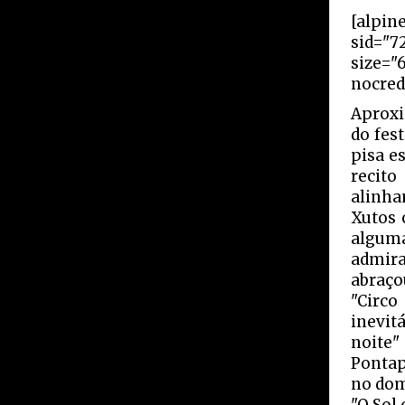
[alpin
sid="7
size="
nocred
Aproxi
do fes
pisa e
recit
alinha
Xutos 
algum
admira
abraço
"Circ
inevit
noite"
Pontap
no dom