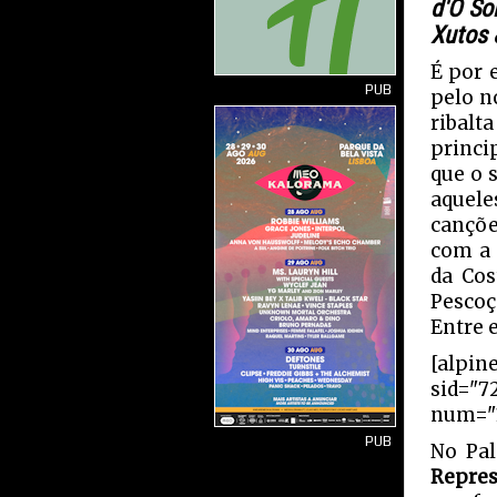
d'O So
Xutos 
É por 
PUB
pelo 
ribalt
princi
que o 
aquele
cançõe
com a 
da Cos
Pescoç
Entre e
[alpin
sid="7
num="1
PUB
No Pal
Repres