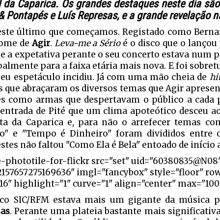
l da Caparica. Os grandes destaques neste dia são
& Pontapés e Luís Represas, e a grande revelação na
este último que começamos. Registado como Bernar
nome de
Agir
.
Leva-me a Sério
é o disco que o lançou 
a e a expetativa perante o seu concerto estava num 
palmente para a faixa etária mais nova. E foi sobre
seu espetáculo incidiu. Já com uma mão cheia de
hi
s que abraçaram os diversos temas que Agir apresent
s como armas que despertavam o público a cada p
entrada de Pité que um clima apoteótico desceu a
ta da Caparica e, para não o arrefecer temas c
o" e "Tempo é Dinheiro" foram divididos entre os
stes não faltou "
Como Ela é Bela
" entoado de início 
e-phototile-for-flickr src="set" uid="60380835@N08
2157657275169636" imgl="fancybox" style="floor" ro
6" highlight="1" curve="1" align="center" max="100"
co SIC/RFM estava mais um gigante da música 
as
. Perante uma plateia bastante mais significativa