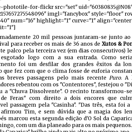
e-phototile-for-flickr src="set" uid="60380835@N08
2157657275548096" imgl="fancybox" style="floor" ro
640" num="16" highlight="1" curve="1" align="cente
it="1"]
madamente 20 mil pessoas juntaram-se junto ao 
tival para receber os mais de 36 anos de
Xutos & Po
ste palco pela terceira vez (em dias consecutivos) le
o esgotado logo com a sua entrada. Como seri
mento foi um desfilar dos grandes êxitos da lon
o que fez com que o clima fosse de euforia const
as breves passagens pelo mais recente
Puro
. A 
dores rebentou com os "Contentores", festejou o "Dia
u a "Chuva Dissolvente". O recinto transformou-s
o de Feras" com direito a dois encores que cu
ável passagem pela "Casinha". "Das três, esta foi a
 afirmou Tim, e sem dúvida que a magia dos le
és marcou esta segunda edição d'O Sol da Caparic
ingo, com um dia planeado para os mais pequenos