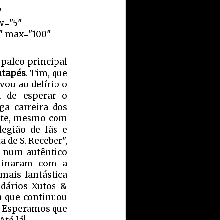
"
w="5"
r" max="100"
palco principal
ntapés
. Tim, que
vou ao delírio o
a de esperar o
ga carreira dos
ante, mesmo com
legião de fãs e
 de S. Receber",
e num autêntico
lminaram com a
 mais fantástica
ndários Xutos &
a que continuou
. Esperamos que