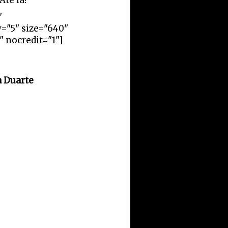
Até lá!
"
w="5" size="640"
 nocredit="1"]
a Duarte