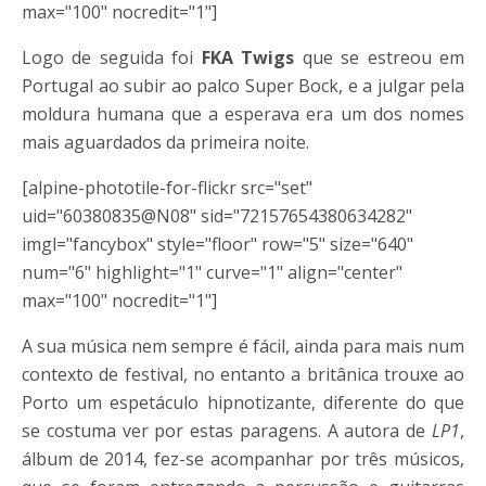
max="100" nocredit="1"]
Logo de seguida foi
FKA Twigs
que se estreou em
Portugal ao subir ao palco Super Bock, e a julgar pela
moldura humana que a esperava era um dos nomes
mais aguardados da primeira noite.
[alpine-phototile-for-flickr src="set"
uid="60380835@N08" sid="72157654380634282"
imgl="fancybox" style="floor" row="5" size="640"
num="6" highlight="1" curve="1" align="center"
max="100" nocredit="1"]
A sua música nem sempre é fácil, ainda para mais num
contexto de festival, no entanto a britânica trouxe ao
Porto um espetáculo hipnotizante, diferente do que
se costuma ver por estas paragens. A autora de
LP1
,
álbum de 2014, fez-se acompanhar por três músicos,