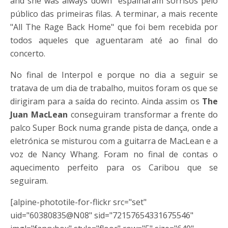
and she was always down" espalharam sorrisos pelo
público das primeiras filas. A terminar, a mais recente
"All The Rage Back Home" que foi bem recebida por
todos aqueles que aguentaram até ao final do
concerto.
No final de Interpol e porque no dia a seguir se
tratava de um dia de trabalho, muitos foram os que se
dirigiram para a saída do recinto. Ainda assim os
The
Juan MacLean
conseguiram transformar a frente do
palco Super Bock numa grande pista de dança, onde a
eletrónica se misturou com a guitarra de MacLean e a
voz de Nancy Whang. Foram no final de contas o
aquecimento perfeito para os Caribou que se
seguiram.
[alpine-phototile-for-flickr src="set"
uid="60380835@N08" sid="72157654331675546"