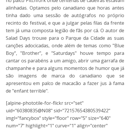
no palco Pitchfork onde centenas de cadeiras estavam
alinhadas. Optamos pelo canadiano que horas antes
tinha dado uma sessão de autógrafos no próprio
recinto do festival, e que a julgar pelas filas da frente
tem já uma composta legião de fãs por cá. O autor de
Salad Days trouxe para o Parque da Cidade as suas
canções adocicadas, onde além de temas como "Blue
Boy", "Brother", e "Saturdays" houve tempo para
cantar os parabéns a um amigo, abrir uma garrafa de
champanhe e para alguns momentos de humor que já
são imagens de marca do canadiano que se
apresentou em palco de macacão a fazer jus à fama
de "enfant terrible".
[alpine-phototile-for-flickr src="set"
uid="60380835@N08" sid="72157654380539422"
imgl="fancybox" style="floor" row="5" size="640"
num="7" highlight="1" curve="1" align="center"