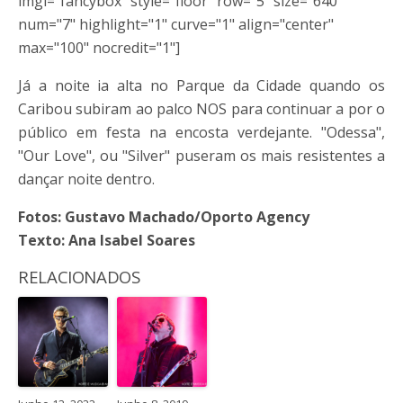
imgl="fancybox" style="floor" row="5" size="640"
num="7" highlight="1" curve="1" align="center"
max="100" nocredit="1"]
Já a noite ia alta no Parque da Cidade quando os
Caribou subiram ao palco NOS para continuar a por o
público em festa na encosta verdejante. "Odessa",
"Our Love", ou "Silver" puseram os mais resistentes a
dançar noite dentro.
Fotos: Gustavo Machado/Oporto Agency
Texto: Ana Isabel Soares
RELACIONADOS