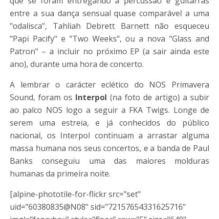
que se foram entregando a percussão e guitarras
entre a sua dança sensual quase comparável a uma
"odalisca", Tahliah Debrett Barnett não esqueceu
"Papi Pacify" e "Two Weeks", ou a nova "Glass and
Patron" – a incluir no próximo EP (a sair ainda este
ano), durante uma hora de concerto.
A lembrar o carácter eclético do NOS Primavera
Sound, foram os
Interpol
(na foto de artigo) a subir
ao palco NOS logo a seguir a FKA Twigs. Longe de
serem uma estreia, e já conhecidos do público
nacional, os Interpol continuam a arrastar alguma
massa humana nos seus concertos, e a banda de Paul
Banks conseguiu uma das maiores molduras
humanas da primeira noite.
[alpine-phototile-for-flickr src="set"
uid="60380835@N08" sid="72157654331625716"