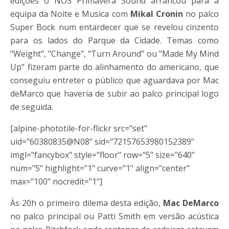
edições o NOS Primavera Sound arrancou para a
equipa da Noite e Musica com
Mikal Cronin
no palco
Super Bock num entardecer que se revelou cinzento
para os lados do Parque da Cidade. Temas como
"Weight", "Change", "Turn Around" ou "Made My Mind
Up" fizeram parte do alinhamento do americano, que
conseguiu entreter o público que aguardava por Mac
deMarco que haveria de subir ao palco principal logo
de seguida.
[alpine-phototile-for-flickr src="set"
uid="60380835@N08" sid="72157653980152389"
imgl="fancybox" style="floor" row="5" size="640"
num="5" highlight="1" curve="1" align="center"
max="100" nocredit="1"]
Às 20h o primeiro dilema desta edição,
Mac DeMarco
no palco principal ou Patti Smith em versão acústica