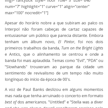
imgl="fancybox" style="floor" row="5" size="640"
num="7" highlight="1" curve="1" align="center"
max="100" nocredit="1"]
Apesar do horário nobre a que subiram ao palco os
Interpol não foram cabeças de cartaz capazes de
entusiasmar um público que parecia distante. Embora
tenham um álbum novo,
El Pintor
, foi nos dois
primeiros trabalhos da banda,
Turn on the Bright Lights
e Antics, que o alinhamento se centrou e onde a
banda foi mais aplaudida. Temas como "Evil", "PDA" ou
"Slowhands" trouxeram ao parque da cidade um
sentimento de revivalismo de um tempo não muito
longínquo do início da época de 00's.
A voz de Paul Banks deslizou em alguns momentos
mas nada que tenha arruinado o concerto em formato
best of
dos americanos. "Untitled" e "Stella was a diver