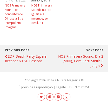
Junho 12, 2022
Junho 8, 2019
NOS Primavera
NOS Primavera
Sound: os
Sound: Interpol
concertos de
iguais a si
Dinosaur Jr. e
mesmos, sem
Interpol em
desiludir
imagens
Previous Post
Next Post
EDP Beach Party Espera
NOS Primavera Sound: Dia 2
Receber 60 Mil Pessoas
(5/06), Com Patti Smith E
Jungle
Copyright 2026 Noite e Música Magazine ©
É proibida a reprodução | Registo E.R.C. N.º 126851