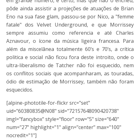
em grande número, é certo, mas que não o encheu,
pôde ainda assistir a projeções de atuações de Brian
Eno na sua fase glam, passou-se por Nico, a "femme
fatale" dos Velvet Underground, e que Morrissey
sempre assumiu como referencia e até Charles
Aznavour, o ícone da música ligeira francesa. Para
além da miscelânea totalmente 60’s e 70’s, a crítica
politica e social não ficou fora deste introito, onde o
ultra-liberalismo de Tatcher não foi esquecido, nem
os conflitos sociais que acompanharam, as touradas,
ódio de estimação de Morrissey, também não foram
esquecidos.
[alpine-phototile-for-flickr src="set"
uid="60380835@N08" sid="72157648090420738"
imgl="fancybox" style="floor" row="5" size="640"
num="27" highlight="1" align="center" max="100"
nocredit="1"]