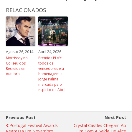
RELACIONADOS
Agosto 26, 2014
Abril 24, 2026
Morrissey no
Prémios PLAY:
Coliseu dos
todos os
Recreios em
vencedores e a
outubro
homenagem a
Jorge Palma
marcada pelo
espírito de Abril
Previous Post
Next Post
Portugal Festival Awards
Crystal Castles Chegam Ao
Regressa Em Novembro
Fim Com A Saída De Alice