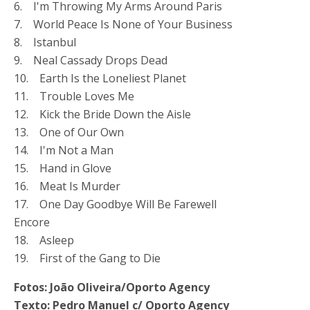
6. I'm Throwing My Arms Around Paris
7. World Peace Is None of Your Business
8. Istanbul
9. Neal Cassady Drops Dead
10. Earth Is the Loneliest Planet
11. Trouble Loves Me
12. Kick the Bride Down the Aisle
13. One of Our Own
14. I'm Not a Man
15. Hand in Glove
16. Meat Is Murder
17. One Day Goodbye Will Be Farewell
Encore
18. Asleep
19. First of the Gang to Die
Fotos: João Oliveira/Oporto Agency
Texto: Pedro Manuel c/ Oporto Agency