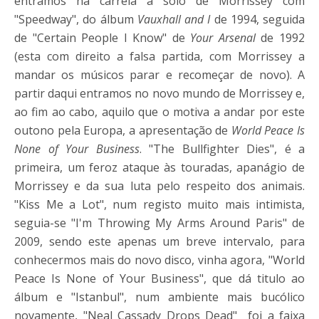
entramos na carreia a solo de Morrissey com
"Speedway", do álbum
Vauxhall and I
de 1994, seguida
de "Certain People I Know" de
Your Arsenal
de 1992
(esta com direito a falsa partida, com Morrissey a
mandar os músicos parar e recomeçar de novo). A
partir daqui entramos no novo mundo de Morrissey e,
ao fim ao cabo, aquilo que o motiva a andar por este
outono pela Europa, a apresentação de
World Peace Is
None of Your Business
. "The Bullfighter Dies", é a
primeira, um feroz ataque às touradas, apanágio de
Morrissey e da sua luta pelo respeito dos animais.
"Kiss Me a Lot", num registo muito mais intimista,
seguia-se "I'm Throwing My Arms Around Paris" de
2009, sendo este apenas um breve intervalo, para
conhecermos mais do novo disco, vinha agora, "World
Peace Is None of Your Business", que dá titulo ao
álbum e "Istanbul", num ambiente mais bucólico
novamente, "Neal Cassady Drops Dead" foi a faixa