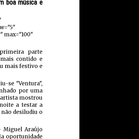
om boa música e
"
ow="5"
r" max="100"
primeira parte
 mais contido e
u mais festivo e
iu-se "Ventura",
anhado por uma
 artista mostrou
oite a testar a
 não desiludiu o
– Miguel Araújo
la oportunidade