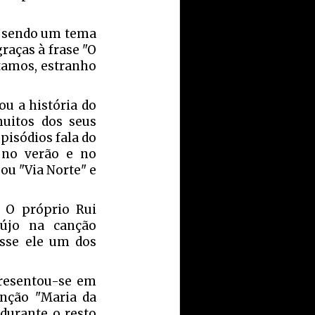
o sendo um tema
raças à frase "O
stamos, estranho
ou a história do
muitos dos seus
pisódios fala do
 no verão e no
ou "Via Norte" e
 O próprio Rui
újo na canção
osse ele um dos
presentou-se em
anção "Maria da
durante o resto