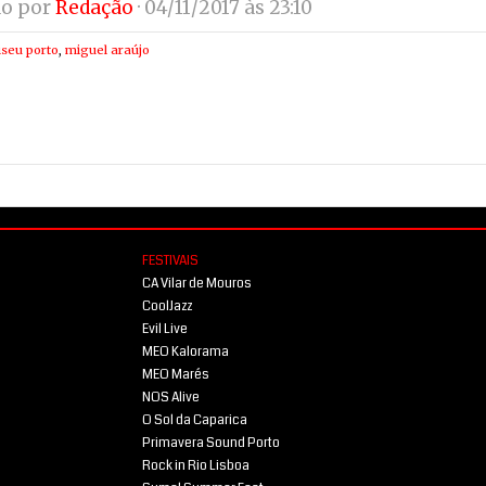
do por
Redação
· 04/11/2017 às 23:10
iseu porto
,
miguel araújo
FESTIVAIS
CA Vilar de Mouros
CoolJazz
Evil Live
MEO Kalorama
MEO Marés
NOS Alive
O Sol da Caparica
Primavera Sound Porto
Rock in Rio Lisboa