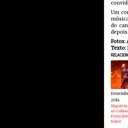
convid
Um con
música
do can
depois
Fotos:
Texto:
RELACIO
Dezembr
2014
Miguel Ar
no Colise
Porto [fo
texto]