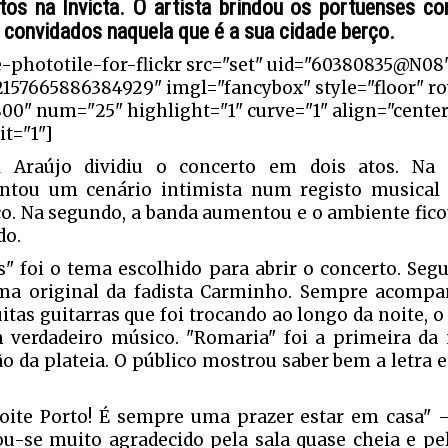
tos na Invicta. O artista brindou os portuenses c
 convidados naquela que é a sua cidade berço.
e-phototile-for-flickr src="set" uid="60380835@N08
2157665886384929" imgl="fancybox" style="floor" r
800" num="25" highlight="1" curve="1" align="cente
it="1"]
l Araújo dividiu o concerto em dois atos. Na 
ntou um cenário intimista num registo musical
co. Na segundo, a banda aumentou e o ambiente fico
do.
s" foi o tema escolhido para abrir o concerto. Segu
ma original da fadista Carminho. Sempre acomp
itas guitarras que foi trocando ao longo da noite, o
 verdadeiro músico. "Romaria" foi a primeira da n
ão da plateia. O público mostrou saber bem a letra e
.
oite Porto! É sempre uma prazer estar em casa" 
u-se muito agradecido pela sala quase cheia e pe