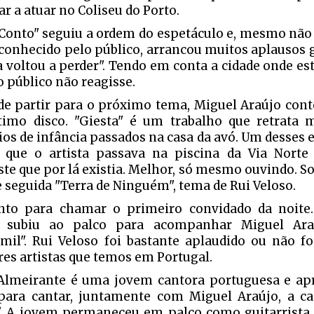
ar a atuar no Coliseu do Porto.
Conto" seguiu a ordem do espetáculo e, mesmo nã
conhecido pelo público, arrancou muitos aplausos g
a voltou a perder". Tendo em conta a cidade onde e
o público não reagisse.
de partir para o próximo tema, Miguel Araújo cont
timo disco. "Giesta" é um trabalho que retrata 
ios de infância passados na casa da avó. Um desses e
que o artista passava na piscina da Via Norte
ste que por lá existia. Melhor, só mesmo ouvindo. So
e seguida "Terra de Ninguém", tema de Rui Veloso.
to para chamar o primeiro convidado da noite.
o subiu ao palco para acompanhar Miguel Ara
mil". Rui Veloso foi bastante aplaudido ou não f
es artistas que temos em Portugal.
Almeirante é uma jovem cantora portuguesa e a
para cantar, juntamente com Miguel Araújo, a c
". A jovem permaneceu em palco como guitarrista 