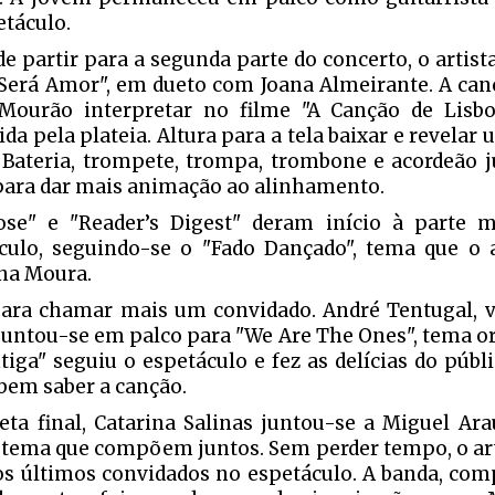
etáculo.
de partir para a segunda parte do concerto, o artist
Será Amor", em dueto com Joana Almeirante. A canç
Mourão interpretar no filme "A Canção de Lisbo
ida pela plateia. Altura para a tela baixar e revelar
 Bateria, trompete, trompa, trombone e acordeão
para dar mais animação ao alinhamento.
ose" e "Reader’s Digest" deram início à parte 
culo, seguindo-se o "Fado Dançado", tema que o a
na Moura.
ara chamar mais um convidado. André Tentugal, v
 juntou-se em palco para "We Are The Ones", tema or
tiga" seguiu o espetáculo e fez as delícias do púb
bem saber a canção.
reta final, Catarina Salinas juntou-se a Miguel Ar
, tema que compõem juntos. Sem perder tempo, o ar
os últimos convidados no espetáculo. A banda, com