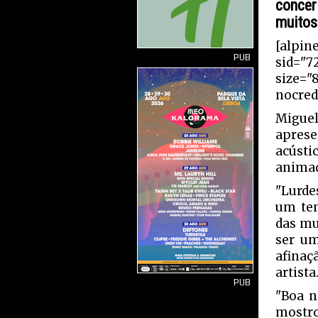
concer
muitos
[alpin
PUB
sid="7
size="
nocred
Migue
aprese
acústi
anima
"Lurde
um te
das mu
ser um
afinaç
artista
PUB
"Boa n
mostro