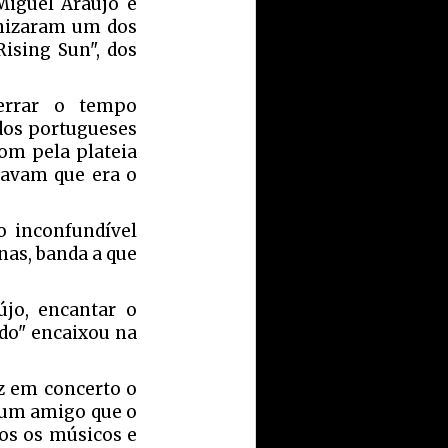
Miguel Araújo e
onizaram um dos
ising Sun", dos
errar o tempo
dos portugueses
om pela plateia
havam que era o
o inconfundível
nas, banda a que
újo, encantar o
ido" encaixou na
ez em concerto o
 um amigo que o
os os músicos e