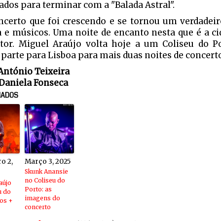
ados para terminar com a "Balada Astral".
certo que foi crescendo e se tornou um verdadeir
 e músicos. Uma noite de encanto nesta que é a ci
tor. Miguel Araújo volta hoje a um Coliseu do P
 parte para Lisboa para mais duas noites de concert
 António Teixeira
 Daniela Fonseca
NADOS
o 2,
Março 3, 2025
Skunk Anansie
no Coliseu do
aújo
Porto: as
u do
imagens do
tos +
concerto