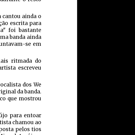
a cantou ainda o
ão escrita para
a" foi bastante
 uma banda ainda
 juntavam-se em
mais ritmada do
rtista escreveu
ocalista dos We
iginal da banda.
lico que mostrou
aújo para entoar
tista chamou ao
posta pelos tios