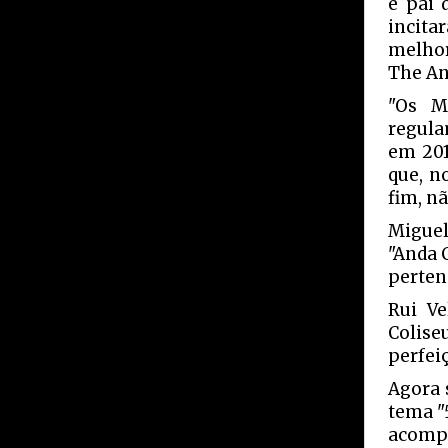
e pai 
incita
melhor
The An
"Os M
regula
em 201
que, n
fim, n
Miguel
"Anda 
perten
Rui Ve
Colise
perfei
Agora 
tema "
acompa