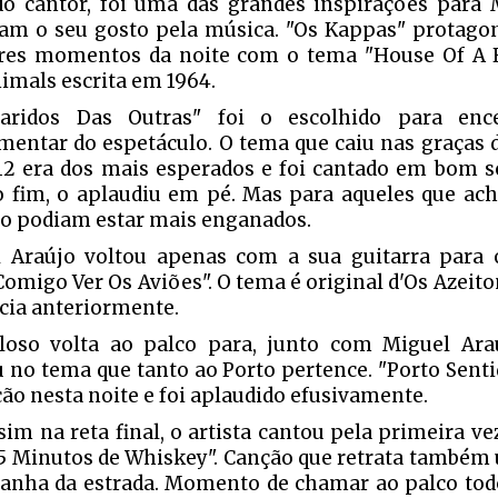
do cantor, foi uma das grandes inspirações para 
ram o seu gosto pela música. "Os Kappas" protag
es momentos da noite com o tema "House Of A R
imals escrita em 1964.
aridos Das Outras" foi o escolhido para enc
mentar do espetáculo. O tema que caiu nas graças 
2 era dos mais esperados e foi cantado em bom s
o fim, o aplaudiu em pé. Mas para aqueles que ac
ão podiam estar mais enganados.
 Araújo voltou apenas com a sua guitarra para 
Comigo Ver Os Aviões". O tema é original d'Os Azeito
cia anteriormente.
loso volta ao palco para, junto com Miguel Ara
u no tema que tanto ao Porto pertence. "Porto Sent
ção nesta noite e foi aplaudido efusivamente.
sim na reta final, o artista cantou pela primeira v
5 Minutos de Whiskey". Canção que retrata também
nha da estrada. Momento de chamar ao palco tod