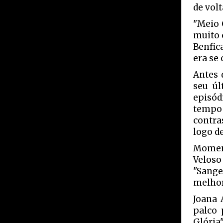
de volt
"Meio 
muito 
Benfic
era se 
Antes 
seu úl
episód
tempo 
contra
logo d
Momen
Velos
"Sange
melhor
Joana 
palco 
Glória