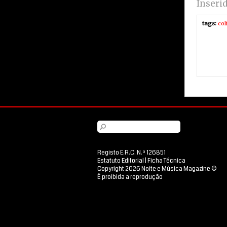
Inseri
tags:
col
Registo E.R.C. N.º 126851
Estatuto Editorial
|
Ficha Técnica
Copyright 2026 Noite e Música Magazine ©
É proibida a reprodução