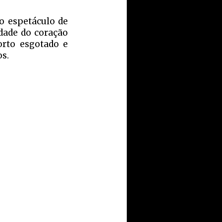
o espetáculo de
dade do coração
orto esgotado e
os.