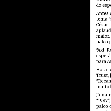
do esp
Antes 
tema "
César 
aplaud
maior.
palco 
"Axl R
espetá
para A
Hora p
Trust,
"Recan
muito 
Já na 
"1987"
palco 