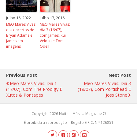
Julho 16, 2022
Julho 17, 2016
MEO Marés Vivas:
MEO Marés Vivas:
os concertos de
dia 3 (16/07),
Bryan Adams e
com James, Rui
James em
Veloso e Tom
imagens
Odell
Previous Post
Next Post
Meo Marés Vivas: Dia 1
Meo Marés Vivas: Dia 3
(17/07), Com The Prodigy E
(19/07), Com Portishead E
Xutos & Pontapés
Joss Stone
Copyright 2026 Noite e Música Magazine ©
É proibida a reprodução | Registo E.R.C. N.º 126851