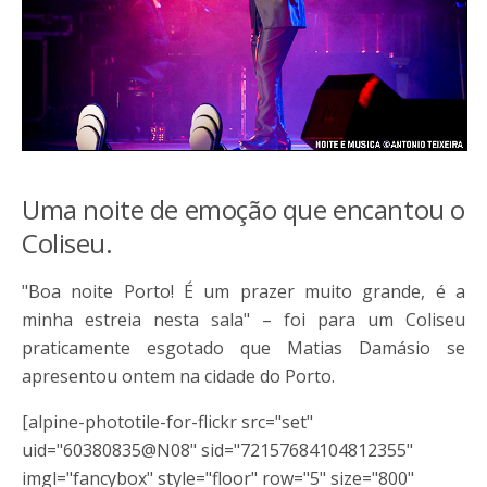
Uma noite de emoção que encantou o
Coliseu.
"Boa noite Porto! É um prazer muito grande, é a
minha estreia nesta sala" – foi para um Coliseu
praticamente esgotado que Matias Damásio se
apresentou ontem na cidade do Porto.
[alpine-phototile-for-flickr src="set"
uid="60380835@N08" sid="72157684104812355"
imgl="fancybox" style="floor" row="5" size="800"