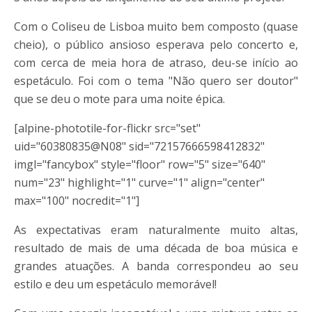
Com o Coliseu de Lisboa muito bem composto (quase
cheio), o público ansioso esperava pelo concerto e,
com cerca de meia hora de atraso, deu-se início ao
espetáculo. Foi com o tema "Não quero ser doutor"
que se deu o mote para uma noite épica.
[alpine-phototile-for-flickr src="set"
uid="60380835@N08" sid="72157666598412832"
imgl="fancybox" style="floor" row="5" size="640"
num="23" highlight="1" curve="1" align="center"
max="100" nocredit="1"]
As expectativas eram naturalmente muito altas,
resultado de mais de uma década de boa música e
grandes atuações. A banda correspondeu ao seu
estilo e deu um espetáculo memorável!