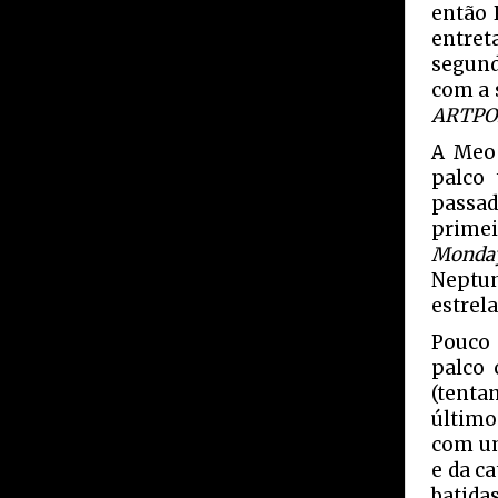
então 
entret
segund
com a 
ARTPO
A Meo 
palco
passad
primei
Monda
Neptun
estrela
Pouco 
palco 
(tenta
último
com um
e da c
batida