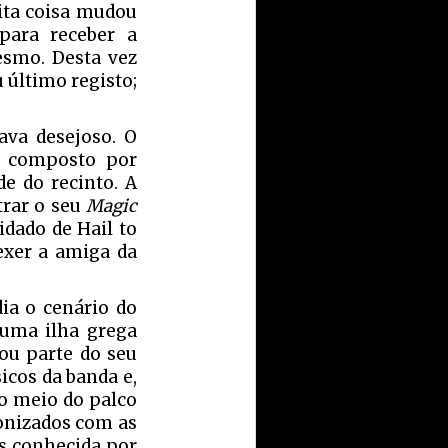
ita coisa mudou
 para receber a
esmo. Desta vez
 último registo;
ava desejoso. O
 composto por
e do recinto. A
trar o seu
Magic
idado de Hail to
exer a amiga da
ia o cenário do
 uma ilha grega
ou parte do seu
icos da banda e,
o meio do palco
ronizados com as
is conhecida por