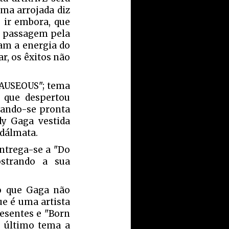
ma arrojada diz
 ir embora, que
e passagem pela
vam a energia do
r, os êxitos não
NAUSEOUS"; tema
 que despertou
rando-se pronta
dy Gaga vestida
 dálmata.
ntrega-se a "Do
strando a sua
go que Gaga não
ue é uma artista
esentes e "Born
e último tema a