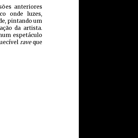
ões anteriores
co onde luzes,
rde, pintando um
ção da artista.
a num espetáculo
quecível
rave
que