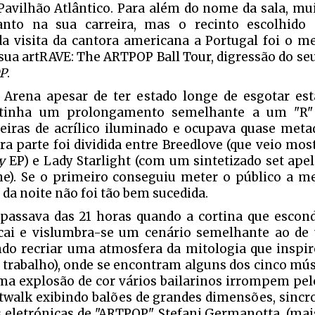
Pavilhão Atlântico. Para além do nome da sala, mu
anto na sua carreira, mas o recinto escolhido
a visita da cantora americana a Portugal foi o m
sua artRAVE: The ARTPOP Ball Tour, digressão do seu
P
.
Arena apesar de ter estado longe de esgotar est
 tinha um prolongamento semelhante a um "R"
eiras de acrílico iluminado e ocupava quase metad
ra parte foi dividida entre Breedlove (que veio mos
y
EP) e Lady Starlight (com um sintetizado set apel
e). Se o primeiro conseguiu meter o público a m
 da noite não foi tão bem sucedida.
passava das 21 horas quando a cortina que escond
cai e vislumbra-se um cenário semelhante ao de
ndo recriar uma atmosfera da mitologia que inspir
 trabalho), onde se encontram alguns dos cinco mús
a explosão de cor vários bailarinos irrompem pel
atwalk exibindo balões de grandes dimensões, sinc
s eletrónicas de "ARTPOP". Stefani Germanotta, (ma