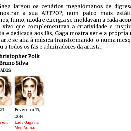
aga largou os cenários megalómanos de digress
mostrar a sua ARTPOP, num palco mais estáti
inos, fumo, moda e energia se moldavam a cada aco
 vivo que complementava a criatividade e inspira
da e dedicada aos fãs, Gaga mostra ser ela própri
 arte se alia à música transformando-o numa ines
 a todos os fãs e admiradores da artista.
Christopher Polk
 Bruno Silva
NADOS
23,
Fevereiro 15,
2014
a em
Lady Gaga na
Meo Arena: