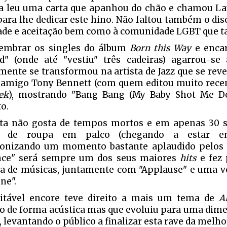
a leu uma carta que apanhou do chão e chamou Lau
para lhe dedicar este hino. Não faltou também o dis
ade e aceitação bem como à comunidade LGBT que t
embrar os singles do álbum
Born this Way
e encar
d" (onde até "vestiu" três cadeiras) agarrou-se 
mente se transformou na artista de Jazz que se rev
 amigo Tony Bennett (com quem editou muito rec
ek
), mostrando "Bang Bang (My Baby Shot Me Dow
o.
sta não gosta de tempos mortos e em apenas 30 
 de roupa em palco (chegando a estar em
onizando um momento bastante aplaudido pelos 
ce" será sempre um dos seus maiores
hits
e fez 
ia de músicas, juntamente com "Applause" e uma v
ne".
itável encore teve direito a mais um tema de
A
do de forma acústica mas que evoluiu para uma dim
, levantando o público a finalizar esta rave da melh