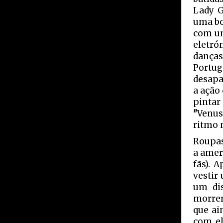
Lady G
uma bol
com um
eletró
dança
Portug
desapa
a ação 
pintar
"
Venus
ritmo 
Roupas
a amer
fãs). 
vestir
um dis
morrer
que ai
com el