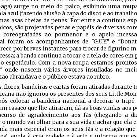
aga) surge no meio do palco, exibindo uma roup
a azul (fazendo alusão à capa do disco e ao trabalho
as asas cheias de penas. Por entre a contínua exp
nicos, são projetadas penas e papéis de diversas core
s coreografadas ao pormenor e o apelo incess
al foram os acompanhantes de "G.U.Y." e "Donate
rece por breves instantes para trocar de figurino 
cessa; a banda continua a tocar e a tela de cores em
 o espetáculo. Com a nova roupa estamos prontos 
" onde nascem várias árvores insufladas no meio
não abrandava e o público estava ao rubro.
, flores, bandeiras e cartas foram atiradas durante t
icana não ignorou os presentes dos seus Little Mo
Após colocar a bandeira nacional a decorar o trip
 um casaco que lhe atiraram, dá as boas vindas aos
curso de agradecimento aos fãs (chegando a di
 o mundo vai olhar para a sua vida e achar que ela e
nda mais especial eram os seus fãs e a relação que
es), apela à criatividade e à arte e informa que e