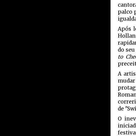
cantor
palco 
iguald
Após l
Hollan
rapida
do seu
to Che
preceit
A arti
mudar
protag
Roman
correr
de "Swi
O inev
inicia
festiva