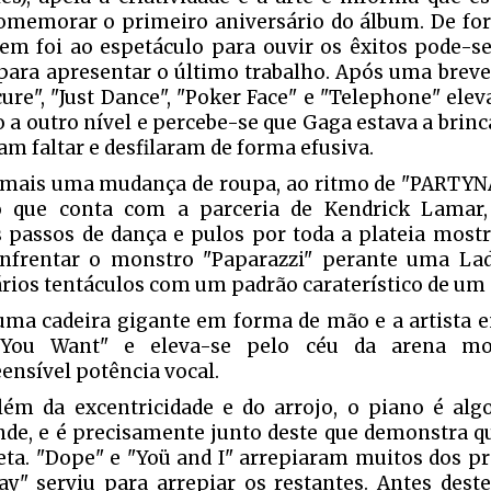
omemorar o primeiro aniversário do álbum. De for
em foi ao espetáculo para ouvir os êxitos pode-se
 para apresentar o último trabalho. Após uma brev
ure", "Just Dance", "Poker Face" e "Telephone" ele
o a outro nível e percebe-se que Gaga estava a brinca
am faltar e desfilaram de forma efusiva.
mais uma mudança de roupa, ao ritmo de "PARTY
o que conta com a parceria de Kendrick Lamar,
 passos de dança e pulos por toda a plateia most
nfrentar o monstro "Paparazzi" perante uma La
rios tentáculos com um padrão caraterístico de um
uma cadeira gigante em forma de mão e a artista e
You Want" e eleva-se pelo céu da arena mo
eensível potência vocal.
lém da excentricidade e do arrojo, o piano é al
nde, e é precisamente junto deste que demonstra q
ta. "Dope" e "Yoü and I" arrepiaram muitos dos pr
ay" serviu para arrepiar os restantes. Antes dest