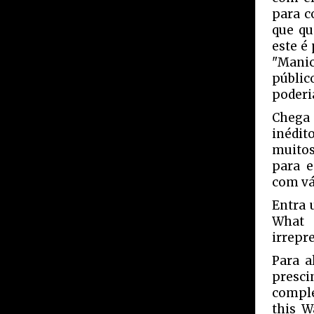
para c
que qu
este é
"Manic
públic
poderi
Chega 
inédit
muitos
para e
com vá
Entra 
What 
irrepr
Para a
presci
comple
this W