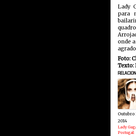
Lady G
para 
bailar
quadro
Arroja
onde a
agradou
Foto: 
Texto:
RELACIO
Outubro 
2014
Lady Gag
Portugal: