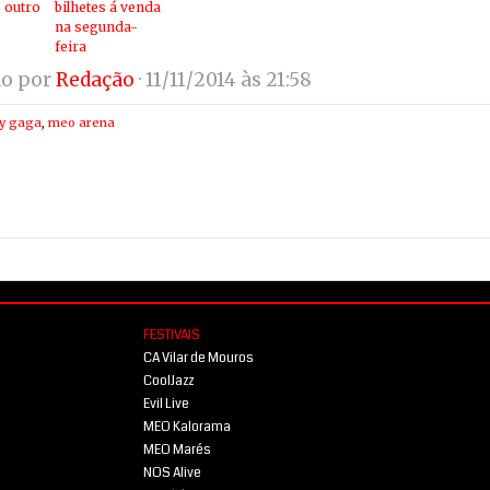
 outro
bilhetes á venda
na segunda-
feira
do por
Redação
· 11/11/2014 às 21:58
dy gaga
,
meo arena
FESTIVAIS
CA Vilar de Mouros
CoolJazz
Evil Live
MEO Kalorama
MEO Marés
NOS Alive