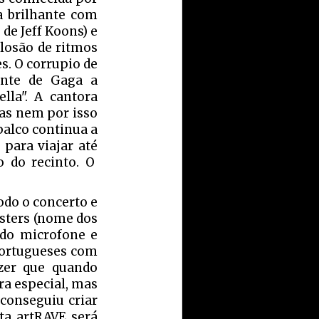
a brilhante com
 de Jeff Koons) e
losão de ritmos
s. O corrupio de
ante de Gaga a
lla". A cantora
mas nem por isso
 palco continua a
para viajar até
 do recinto. O
odo o concerto e
nsters (nome dos
é do microfone e
 portugueses com
zer que quando
ra especial, mas
 conseguiu criar
sta artRAVE será