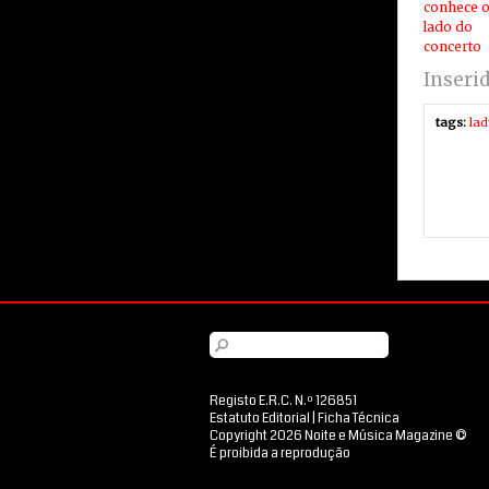
conhece o
lado do
concerto
Inseri
tags:
la
Registo E.R.C. N.º 126851
Estatuto Editorial
|
Ficha Técnica
Copyright 2026 Noite e Música Magazine ©
É proibida a reprodução