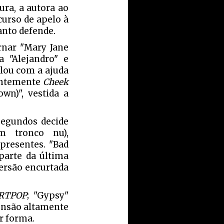
ra, a autora ao
curso de apelo à
anto defende.
nar "Mary Jane
a "Alejandro" e
elou com a ajuda
entemente
Cheek
n)", vestida a
segundos decide
 tronco nu),
presentes. "Bad
parte da última
ersão encurtada
RTPOP
; "Gypsy"
ensão altamente
or forma.