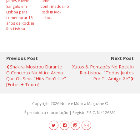
James e Ivete
James
Sangalo em
confirmados no
Lisboa para
Rock in Rio-
comemorar 15
Lisboa
anos de Rock in
Rio-Lisboa
Previous Post
Next Post
Shakira Mostrou Durante
Xutos & Pontapés No Rock In
O Concerto Na Altice Arena
Rio-Lisboa: "Todos Juntos
Que Os Seus "hits Don't Lie"
Por Ti, Amigo Zé"
[fotos + Texto]
Copyright 2026 Noite e Música Magazine ©
É proibida a reprodução | Registo E.R.C. N.º 126851