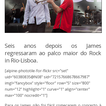
Seis anos depois os James
regressaram ao palco maior do Rock
in Rio-Lisboa.
[alpine-phototile-for-flickr src="set"
uid="60380835@N08" sid="72157668678667987"
imgl="fancybox" style="floor" row="5" size="800"
num="12" highlight="1" curve="1" align="center"
max="100" nocredit="1"]
Para os James não foi fácil começarem o concerto à