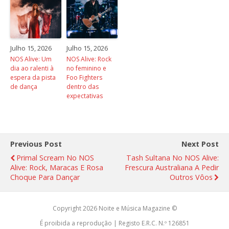
Julho 15, 2026
Julho 15, 2026
NOS Alive: Um
NOS Alive: Rock
dia ao ralenti à
no feminino e
espera da pista
Foo Fighters
de dança
dentro das
expectativas
Previous Post
Next Post
Primal Scream No NOS
Tash Sultana No NOS Alive:
Alive: Rock, Maracas E Rosa
Frescura Australiana A Pedir
Choque Para Dançar
Outros Vôos
Copyright 2026 Noite e Música Magazine ©
É proibida a reprodução | Registo E.R.C. N.º 126851