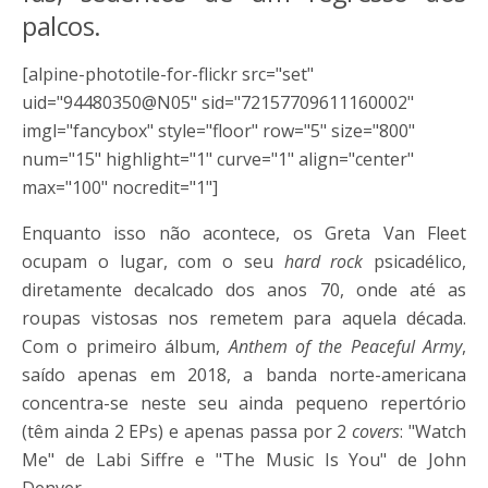
palcos.
[alpine-phototile-for-flickr src="set"
uid="94480350@N05" sid="72157709611160002"
imgl="fancybox" style="floor" row="5" size="800"
num="15" highlight="1" curve="1" align="center"
max="100" nocredit="1"]
Enquanto isso não acontece, os Greta Van Fleet
ocupam o lugar, com o seu
hard rock
psicadélico,
diretamente decalcado dos anos 70, onde até as
roupas vistosas nos remetem para aquela década.
Com o primeiro álbum,
Anthem of the Peaceful Army
,
saído apenas em 2018, a banda norte-americana
concentra-se neste seu ainda pequeno repertório
(têm ainda 2 EPs) e apenas passa por 2
covers
: "Watch
Me" de Labi Siffre e "The Music Is You" de John