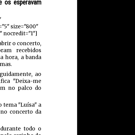
e os esperavam
"
="5" size="800"
 nocredit="1"]
brir o concerto,
oram recebidos
a hora, a banda
emas.
guidamente, ao
ifica "Deixa-me
um no palco do
o tema "Luísa" a
 no concerto da
 durante todo o