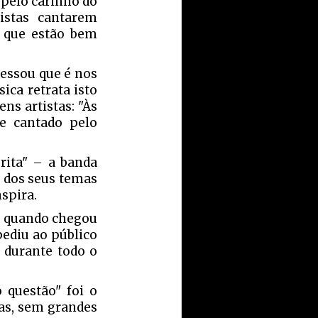
 pelo carinho do
tistas cantarem
 que estão bem
fessou que é nos
ica retrata isto
s artistas: "Às
e cantado pelo
rita" – a banda
s dos seus temas
spira.
e quando chegou
pediu ao público
u durante todo o
 questão" foi o
as, sem grandes