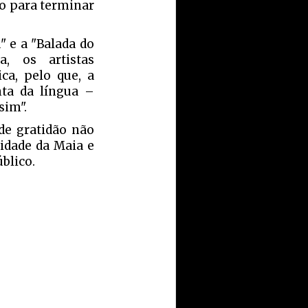
co para terminar
" e a "Balada do
a, os artistas
ca, pelo que, a
ta da língua –
sim".
de gratidão não
idade da Maia e
blico.