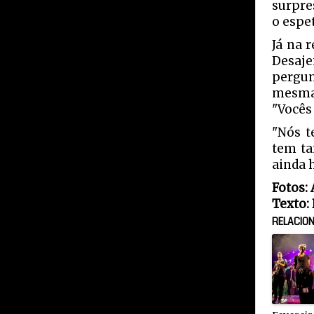
surpre
o espe
Já na 
Desaj
pergun
mesma,
"Vocês
"Nós t
tem ta
ainda 
Fotos:
Texto:
RELACIO