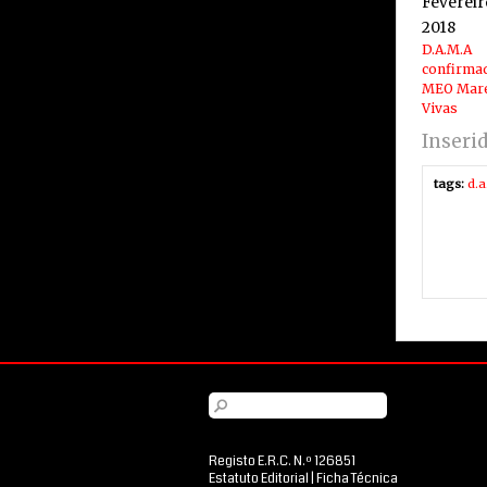
Fevereir
2018
D.A.M.A
confirma
MEO Mar
Vivas
Inseri
tags:
d.a
Registo E.R.C. N.º 126851
Estatuto Editorial
|
Ficha Técnica