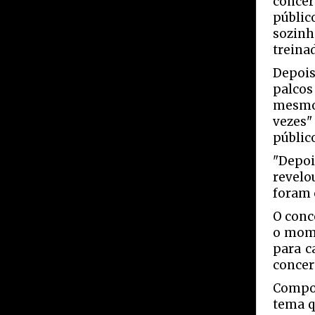
concer
públic
sozin
treina
Depois
palcos
mesmo.
vezes"
públic
"Depoi
revelo
foram 
O conc
o mome
para c
concer
Compos
tema q