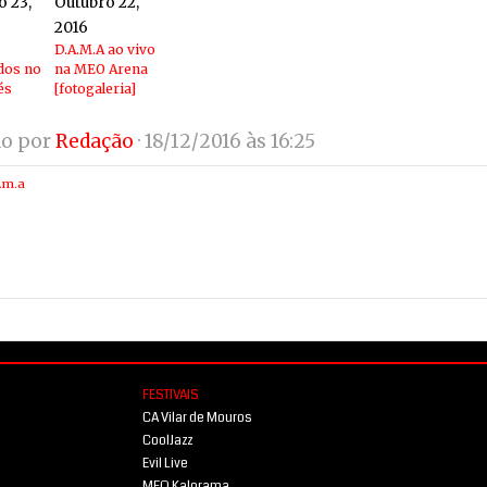
o 23,
Outubro 22,
2016
D.A.M.A ao vivo
dos no
na MEO Arena
és
[fotogaleria]
do por
Redação
· 18/12/2016 às 16:25
.m.a
FESTIVAIS
CA Vilar de Mouros
CoolJazz
Evil Live
MEO Kalorama