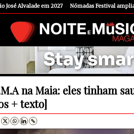
io José Alvalade em 2027
Nómadas Festival amplia 
.M.A na Maia: eles tinham s
os + texto]