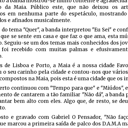
to a banda mostrou-se muito contente e agradecida
o da Maia. Público este, que não deixou os ar
hos em nenhuma parte do espetáculo, mostrando
dos e afinados musicalmente.
 do tema "Quer", a banda interpretou "Eu Sei" e con
 que se sente em casa e que faz o que ama, esta mús
 Seguiu-se um dos temas mais conhecidos dos joven
 foi recebido com muitas palmas e efusivament
o.
s de Lisboa e Porto, a Maia é a nossa cidade Favo
u o seu carinho pela cidade e contou-nos que vário
compostos na Maia, pois esta é uma cidade que os in
erto continuou com "Tempo para que" e "Miúdos", 
nto de cantarem a tão familiar "Não dá", a banda 
antar bem alto com eles. Algo que, de resto, se de
to.
to e gravado com Gabriel O Pensador, "Não faço
ue marcou a primeira saída de palco dos D.A.M.A m