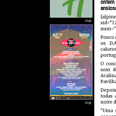
ontem 
ansios
[alpin
PUB
sid="7
num="1
Pouco 
os D.
caloro
portug
O conc
som de
Acalm
Pavilh
Depois
todas 
noite 
PUB
"Uma s