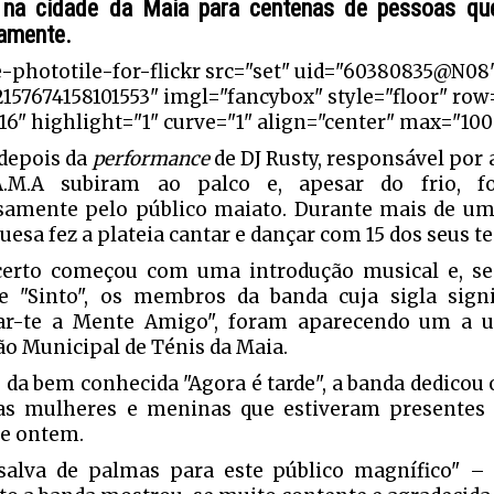
na cidade da Maia para centenas de pessoas qu
amente.
e-phototile-for-flickr src="set" uid="60380835@N08
2157674158101553" imgl="fancybox" style="floor" row
6" highlight="1" curve="1" align="center" max="100"
depois da
performance
de DJ Rusty, responsável por a
A.M.A subiram ao palco e, apesar do frio, f
samente pelo público maiato. Durante mais de um
uesa fez a plateia cantar e dançar com 15 dos seus t
erto começou com uma introdução musical e, se
 "Sinto", os membros da banda cuja sigla sign
ar-te a Mente Amigo", foram aparecendo um a 
ão Municipal de Ténis da Maia.
 da bem conhecida "Agora é tarde", a banda dedicou 
as mulheres e meninas que estiveram presentes
de ontem.
alva de palmas para este público magnífico" –