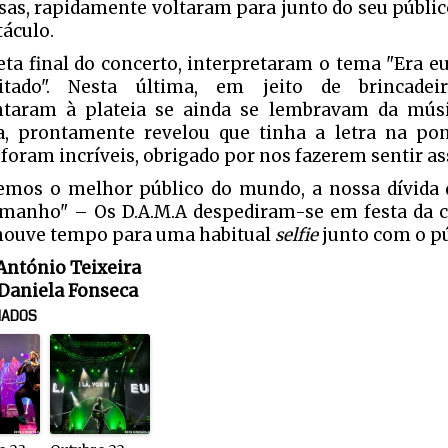
sas, rapidamente voltaram para junto do seu públi
táculo.
reta final do concerto, interpretaram o tema "Era eu
eitado". Nesta última, em jeito de brincadeir
taram à plateia se ainda se lembravam da músi
 prontamente revelou que tinha a letra na pon
 foram incríveis, obrigado por nos fazerem sentir as
emos o melhor público do mundo, a nossa dívida 
manho" – Os D.A.M.A despediram-se em festa da c
houve tempo para uma habitual
selfie
junto com o pú
 António Teixeira
 Daniela Fonseca
NADOS