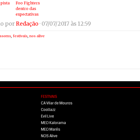
 pista
Foo Fighters
dentro das
expectativas
do por
Redação
· 07/07/2017 às 12:59
ossoms
,
festivais
,
nos alive
FESTIVAIS
CA Vilar de Mouros
CoolJazz
Evil Live
MEO Kalorama
MEO Marés
NOS Alive