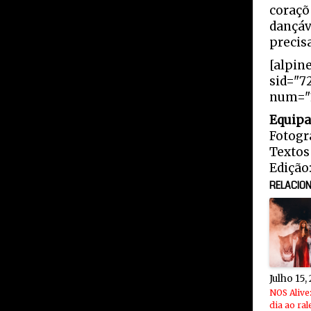
coraçõ
dançá
precis
[alpin
sid="7
num="1
Equipa
Fotogra
Textos 
Edição
RELACIO
Julho 15,
NOS Alive
dia ao ral