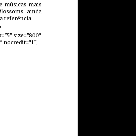
 e músicas mais
Blossoms ainda
 referência.
"
w="5" size="800"
" nocredit="1"]