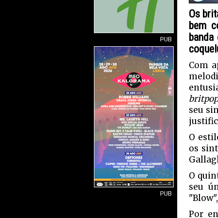
Os bri
bem co
banda 
PUB
coquel
Com a
melod
entusi
britpo
seu si
justifi
O esti
os sin
Gallag
O quin
seu ún
PUB
"Blow",
Por en