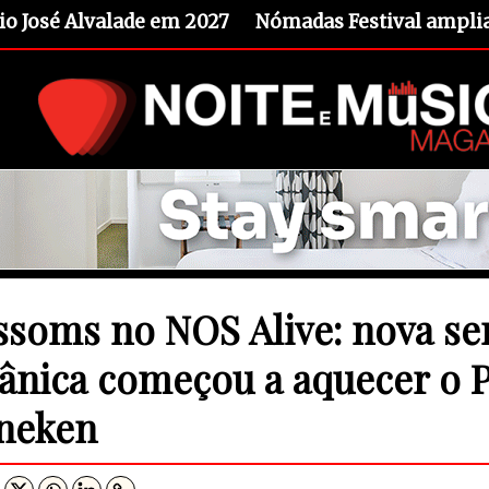
io José Alvalade em 2027
Nómadas Festival amplia 
ssoms no NOS Alive: nova se
tânica começou a aquecer o 
neken