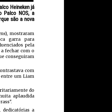
alco Heineken já
no Palco NOS, a
rque são a nova
oms
), mostraram
ca garra para
luenciados pela
 a fechar com o
que conseguiram
contrastava com
r entre um Liam
oritariamente do
muita aplaudida
rass".
 dedicatórias a