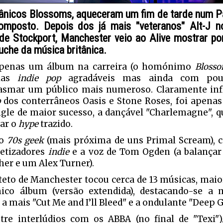
tânicos Blossoms, aqueceram um fim de tarde num P
mposto. Depois dos já mais "veteranos" Alt-J 
de Stockport, Manchester veio ao Alive mostrar po
uche da música britânica.
penas um álbum na carreira (o homónimo
Bloss
ias
indie pop
agradáveis mas ainda com pou
asmar um público mais numeroso. Claramente inf
p
dos conterrâneos Oasis e Stone Roses, foi apenas
ngle de maior sucesso, a dançável "Charlemagne", 
car o
hype
trazido.
lo
70s geek
(mais próxima de uns Primal Scream), 
tetizadores
indie
e a voz de Tom Ogden (a balança
her e um Alex Turner).
teto de Manchester tocou cerca de 13 músicas, mai
ico álbum (versão extendida), destacando-se a 
 a mais "Cut Me and I’ll Bleed" e a ondulante "Deep G
tre interlúdios com os ABBA (no final de "Texi"),