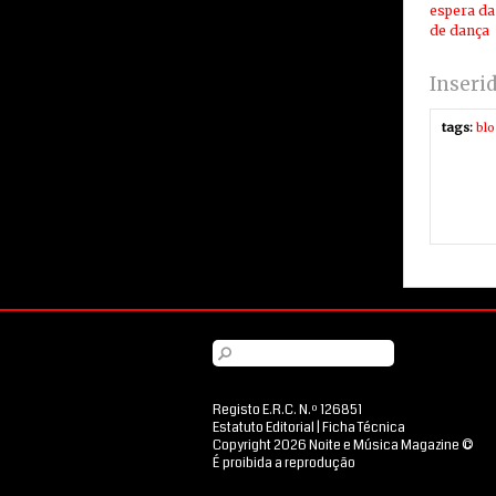
espera da
de dança
Inseri
tags:
bl
Registo E.R.C. N.º 126851
Estatuto Editorial
|
Ficha Técnica
Copyright 2026 Noite e Música Magazine ©
É proibida a reprodução