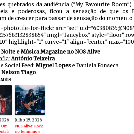
es quebrados da audiência ("My Favourite Room")
veis e poderosas, ficou a sensação de que os 
am de crescer para passar de sensação do momento a
e-phototile-for-flickr src="set" uid="60380835@N08
2157683132838854" imgl="fancybox" style="floor" ro
0" highlight="1" curve="1" align="center" max="100
 Noite e Música Magazine no NOS Alive
fia:
António Teixeira
e Social Feed:
Miguel Lopes
e Daniela Fonseca
:
Nelson Tiago
NADOS
 2026
Julho 15, 2026
: Um
NOS Alive: Rock
enti à
no feminino e