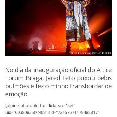
No dia da inauguração oficial do Altice
Forum Braga, Jared Leto puxou pelos
pulmões e fez o minho transbordar de
emoção.
[alpine-phototile-for-flickr src="set"
uid="60380835@N08" sid="72157671178485817"