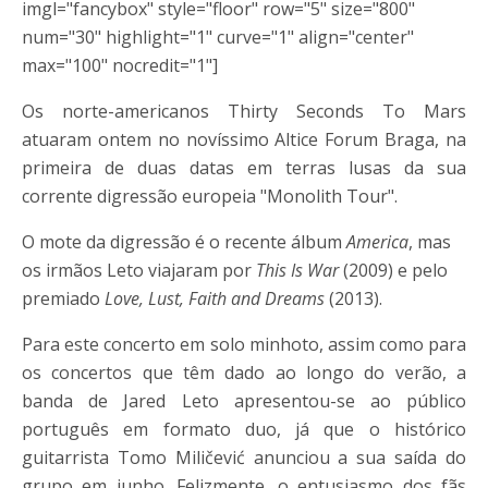
imgl="fancybox" style="floor" row="5" size="800"
num="30" highlight="1" curve="1" align="center"
max="100" nocredit="1"]
Os norte-americanos Thirty Seconds To Mars
atuaram ontem no novíssimo Altice Forum Braga, na
primeira de duas datas em terras lusas da sua
corrente digressão europeia "Monolith Tour".
O mote da digressão é o recente álbum
America
, mas
os irmãos Leto viajaram por
This Is War
(2009) e pelo
premiado
Love, Lust, Faith and Dreams
(2013).
Para este concerto em solo minhoto, assim como para
os concertos que têm dado ao longo do verão, a
banda de Jared Leto apresentou-se ao público
português em formato duo, já que o histórico
guitarrista Tomo Miličević anunciou a sua saída do
grupo em junho. Felizmente, o entusiasmo dos fãs