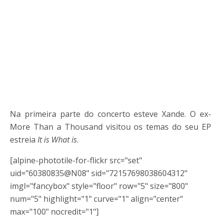
Na primeira parte do concerto esteve Xande. O ex-
More Than a Thousand visitou os temas do seu EP
estreia
It is What is
.
[alpine-phototile-for-flickr src="set"
uid="60380835@N08" sid="72157698038604312"
imgl="fancybox" style="floor" row="5" size="800"
num="5" highlight="1" curve="1" align="center"
max="100" nocredit="1"]