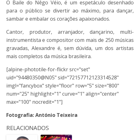
O Baile do Nêgo Véio, é um espetáculo desenhado
para o público se divertir ao máximo, para dançar,
sambar e embalar os corações apaixonados.
Cantor, produtor, arranjador, dançarino, multi-
instrumentista e compositor com mais de 250 músicas
gravadas, Alexandre é, sem dúvida, um dos artistas
mais completos da música brasileira.
[alpine-phototile-for-flickr src="set"
uid="94480350@N05" sid="72157712123314528"
imgl="fancybox" style="floor" row="5" size="800"
num="25" highlight="1" curve="1" align="center"
max="100" nocredit="1"]
Fotografia: António Teixeira
RELACIONADOS